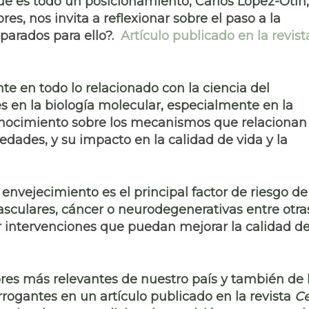
que es todo un posicionamiento, Carlos López-Otín,
es, nos invita a reflexionar sobre el paso a la
parados para ello?.
A
rtículo publicado en la revist
e en todo lo relacionado con la
ciencia del
es en la
biología molecular
, especialmente en la
onocimiento sobre los mecanismos que relacionan
edades
, y su impacto en la
calidad de vida y la
l envejecimiento es el
principal factor de riesgo
de
asculares, cáncer
o neurodegenerativas
entre otras
r intervenciones que puedan mejorar la calidad d
ores más relevantes de nuestro país y también de 
rrogantes
en un artículo publicado en la revista
Ce