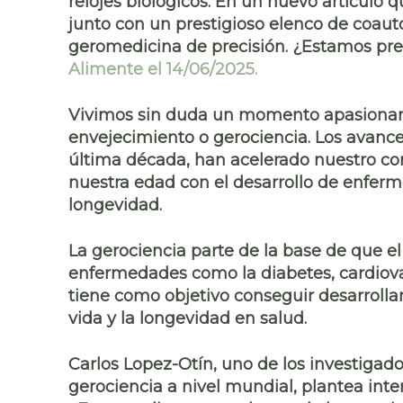
relojes biológicos. En un nuevo artículo 
junto con un prestigioso elenco de coautor
geromedicina de precisión. ¿Estamos pre
Alimente el 14/06/2025.
Vivimos sin duda un momento apasionant
envejecimiento
o
gerociencia
. Los avanc
última década, han acelerado nuestro c
nuestra edad
con el desarrollo de
enferm
longevidad
.
La gerociencia parte de la base de que e
enfermedades como la
diabetes, cardiov
tiene como objetivo conseguir desarrolla
vida y la longevidad en salud.
Carlos Lopez-Otín, uno de los investigad
gerociencia a nivel mundial,
plantea inte