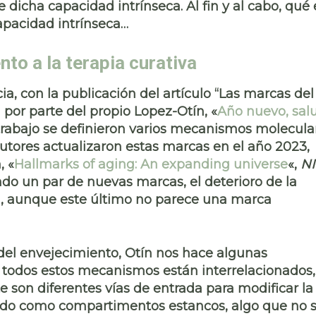
 dicha capacidad intrínseca. Al fin y al cabo, qué 
capacidad intrínseca…
to a la terapia curativa
a, con la publicación del artículo “
Las marcas del
)
por parte del propio Lopez-Otín, «
Año nuevo, sal
 trabajo se definieron varios mecanismos molecula
autores actualizaron estas marcas en el año 2023,
, «
Hallmarks of aging: An expanding universe
«,
NI
ndo un par de nuevas marcas, el deterioro de la
ial, aunque este último no parece una marca
del envejecimiento, Otín nos hace algunas
ue todos estos mecanismos
están interrelacionados,
 son diferentes vías de entrada para modificar la
tado como
compartimentos estancos
, algo que no 