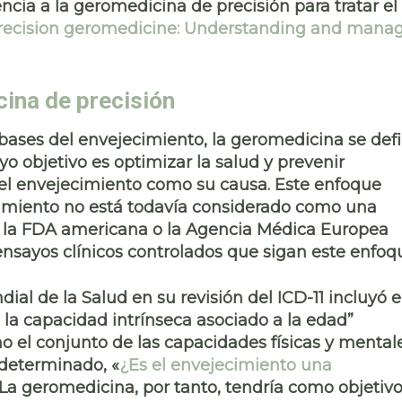
encia a la
geromedicina de precisión
para tratar el
recision geromedicine: Understanding and mana
cina de precisión
 bases del envejecimiento, la geromedicina se def
o objetivo es optimizar la salud y prevenir
el
envejecimiento como su causa
. Este enfoque
ecimiento no está todavía considerado como una
 la FDA americana o la Agencia Médica Europea
 ensayos clínicos controlados que sigan este enfoq
ial de la Salud en su revisión del ICD-11 incluyó e
 la capacidad intrínseca asociado a la edad
”
 el conjunto de las capacidades físicas y mental
determinado, «
¿Es el envejecimiento una
La geromedicina, por tanto, tendría como objetivo