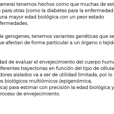
to general tenemos hechos como que muchas de es
o para otras
(como la diabetes para la enfermedad
e una mayor
edad biológica
con un
peor estado
enfermedades.
o de gerogenes, tenemos variantes genéticas que s
ue afectan de forma particular
a un órgano o tejid
idad de evaluar el envejecimiento del cuerpo hu
iferentes trayectorias en función del tipo de célula
ores aislados va a ser de utilidad limitada, por lo
jes biológicos multiómicos (epigenómica,
a) para estimar con precisión la edad biológica y
proceso de envejecimiento.