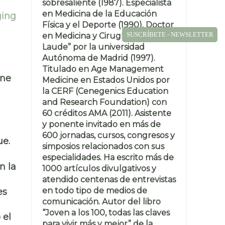
sobresaliente (1987). Especialista
en Medicina de la Educación
ging
Física y el Deporte (1990). Doctor
SUSCRÍBETE - NEWSLETTER
en Medicina y Cirugía “Cum
Laude” por la universidad
Autónoma de Madrid (1997).
Titulado en Age Management
ine
Medicine en Estados Unidos por
la CERF (Cenegenics Education
and Research Foundation) con
60 créditos AMA (2011). Asistente
y ponente invitado en más de
600 jornadas, cursos, congresos y
ue.
simposios relacionados con sus
especialidades. Ha escrito más de
n la
1000 artículos divulgativos y
atendido centenas de entrevistas
en todo tipo de medios de
es
comunicación. Autor del libro
“Joven a los 100, todas las claves
 el
para vivir más y mejor” de la