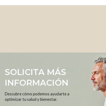
Número de teléfono
*
Spain
+34
Mensaje
0 / 180
Consentimiento
*
Sí, estoy de acuerdo con la
Política de Privacidad
y
Aviso Legal
.
SOLICITA MÁS
Enviar mensaje
INFORMACIÓN
Descubre cómo podemos ayudarte a
optimizar tu salud y bienestar.