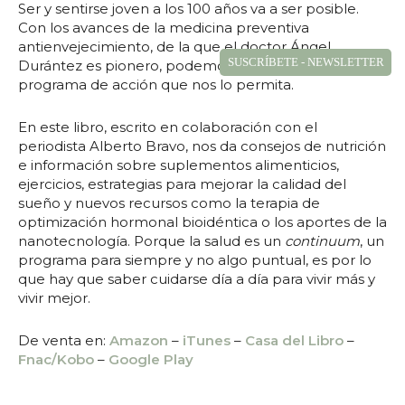
Ser y sentirse joven a los 100 años va a ser posible.
Con los avances de la medicina preventiva
antienvejecimiento, de la que el doctor Ángel
SUSCRÍBETE - NEWSLETTER
Durántez es pionero, podemos poner en marcha un
programa de acción que nos lo permita.
En este libro, escrito en colaboración con el
periodista Alberto Bravo, nos da consejos de nutrición
SOLICITA MÁS
e información sobre suplementos alimenticios,
ejercicios, estrategias para mejorar la calidad del
INFORMACIÓN
sueño y nuevos recursos como la terapia de
optimización hormonal bioidéntica o los aportes de la
nanotecnología. Porque la salud es un
continuum
, un
programa para siempre y no algo puntual, es por lo
que hay que saber cuidarse día a día para vivir más y
Nombre
*
vivir mejor.
De venta en:
Amazon
–
iTunes
–
Casa del Libro
–
Dirección de correo electrónico
*
Fnac/Kobo
–
Google Play