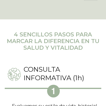
0 / 180
Consentimiento
*
4 SENCILLOS PASOS PARA
Sí, estoy de acuerdo con la
Política de Privacidad
y
MARCAR LA DIFERENCIA EN TU
Aviso Legal
.
SALUD Y VITALIDAD
Enviar mensaje
CONSULTA
INFORMATIVA (1h)
Evaluamos su estilo de vida, historial