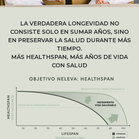
NUESTRO OBJETIVO ES AYUDAR A
NUESTROS CLIENTES A MAXIMIZAR SU
LA VERDADERA LONGEVIDAD NO
SOLICITA MÁS
VITALIDAD Y PROLONGAR SUS AÑOS DE
CONSISTE SOLO EN SUMAR AÑOS, SINO
VIDA EN SALUD (HEALTHSPAN).
INFORMACIÓN
EN PRESERVAR LA SALUD DURANTE MÁS
A través de nuestro equipo médico
TIEMPO.
combinamos medicina de precisión,
MÁS
HEALTHSPAN
, MÁS AÑOS DE VIDA
diagnóstico avanzado,
CON SALUD
Nombre
*
biomarcadores, tecnología y
evidencia científica para ayudar a las
Dirección de correo electrónico
*
personas a anticiparse a la
enfermedad, optimizar su
rendimiento físico y cognitivo, y
Número de teléfono
*
Spain
maximizar su Healthspan.
+34
Mensaje