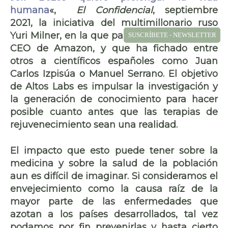
humana
«,
El Confidencial
, septiembre
2021, la iniciativa del multimillonario ruso
Yuri Milner, en la que participa Jeff Bezos, ex
SUSCRÍBETE - NEWSLETTER
CEO de Amazon, y que ha fichado entre
otros a científicos españoles como
Juan
Carlos Izpisúa
o
Manuel Serrano
. El objetivo
de Altos Labs es impulsar la investigación y
la generación de conocimiento para hacer
posible cuanto antes que las terapias de
rejuvenecimiento sean una realidad.
El impacto que esto puede tener sobre la
medicina
y sobre la
salud
de la población
aun es difícil de imaginar. Si consideramos el
envejecimiento
como la causa raíz de la
mayor parte de las enfermedades que
azotan a los países desarrollados, tal vez
podamos por fin prevenirlas y hasta cierto