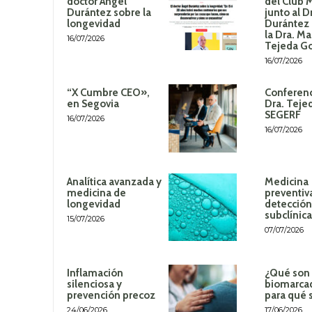
doctor Ángel
del Club 
Durántez sobre la
junto al D
longevidad
Durántez 
la Dra. Ma
16/07/2026
Tejeda G
16/07/2026
“X Cumbre CEO»,
Conferenc
en Segovia
Dra. Teje
SEGERF
16/07/2026
16/07/2026
Analítica avanzada y
Medicina
medicina de
preventiv
longevidad
detección
subclínica
15/07/2026
07/07/2026
Inflamación
¿Qué son 
silenciosa y
biomarca
prevención precoz
para qué 
24/06/2026
17/06/2026