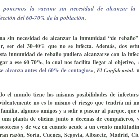
 a ponernos la vacuna sin necesidad de alcanzar la
ección del 60-70% de la población.
una
sin necesidad de alcanzar la inmunidad “de rebaño”
ir, ser del 30-40% que no se infecta. Además, dos estu
sta inmunidad de rebaño pudiera alcanzarse con la infec
gar a ese 60-70%, lo cual nos facilita llegar al objetivo, 
se alcanza antes del 60% de contagios
«,
, 
El Confidencial
 el mundo tiene las mismas posibilidades de infectars
 Evidentemente no es lo mismo el riesgo que tendría mi m
a familia, algunos amigos y a salir a pasear al parque, que 
n una planta de oficina junto a decenas de compañeros, v
iscotecas y de vez en cuando acude a un evento multitudi
ieran razón, Soria, Cuenca, Segovia, Albacete, Madrid, C