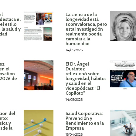
el
La ciencia de la
destaca el
longevidad está
l estilo
sobrevalorada, pero
 la salud y
esta investigación
idad
realmente podría
cambiar a la
humanidad
14/05/2026
ez
El Dr. Ángel
en el
Durántez
ovation
reflexionó sobre
 2026 de
longevidad, hábitos
y salud en el
videopódcast “El
Copiloto”
14/05/2026
ión del
Salud Corporativa:
nto:
Prevención y
sica y
Rendimiento en la
sde la
Empresa
16/04/2026