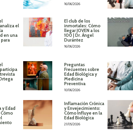
16/06/2026
el
El club de los
analiza el
inmortales: Cómo
la
llegar JOVEN a los
d en una
100 | Dr. Ángel
 para
Durántez
16/06/2026
el
Preguntas
participa
Frecuentes sobre
trevista
Edad Biológica y
 Ortega
Medicina
Preventiva
10/06/2026
Inflamación Crónica
a y Edad
y Envejecimiento:
: Cómo
Cómo Influye en la
el
Edad Biológica
miento
21/05/2026