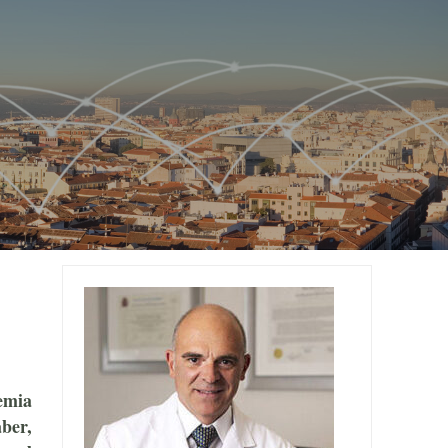
emia
ber,