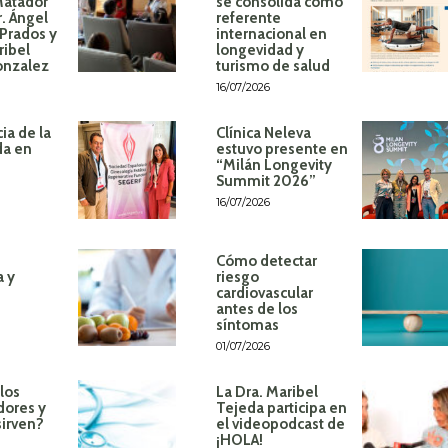
Matador
se consolida como
r. Ángel
referente
Prados y
internacional en
ribel
longevidad y
onzalez
turismo de salud
16/07/2026
ia de la
Clínica Neleva
da en
estuvo presente en
“Milán Longevity
Summit 2026”
16/07/2026
Cómo detectar
a y
riesgo
cardiovascular
antes de los
síntomas
01/07/2026
los
La Dra. Maribel
dores y
Tejeda participa en
sirven?
el videopodcast de
¡HOLA!