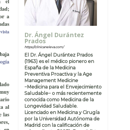
n el
dad;
or a
adas
vista
Dr. Ángel Durántez
Prados
https://clinicaneleva.com/
baja
El Dr. Ángel Durántez Prados
ogía
(1963) es el médico pionero en
España de la Medicina
Preventiva Proactiva y la Age
Management Medicine
lado
−Medicina para el Envejecimiento
 muy
Saludable− o más recientemente
tario
conocida como Medicina de la
a al
Longevidad Saludable.
Licenciado en Medicina y Cirugía
 las
por la Universidad Autónoma de
res,
Madrid con la calificación de
, en