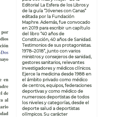
Editorial La Esfera de los Libros y
de la guía “Jóvenes con Canas”
editada por la Fundación
Maphre. Además, fue convocado
en 2019 para escribir un capítulo
 por
del libro “40 años de
dios
Constitución, 40 años de Sanidad.
ción
Testimonios de sus protagonistas.
1978–2018”, junto con varios
«
Dos
ministros y consejeros de sanidad,
mayo
gestores sanitarios, relevantes
investigadores y médicos clínicos.
Ejerce la medicina desde 1988 en
e en
el ámbito privado como médico
adre
de centros, equipos, federaciones
deportivas y como médico de
el de
numerosos deportistas de todos
a al
los niveles y categorías, desde el
nario
deporte salud a deportistas
iudad
olímpicos. Su carácter