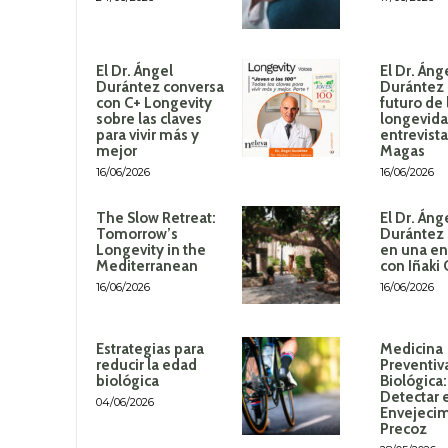
El Dr. Ángel
El Dr. Áng
Durántez conversa
Durántez 
con C+ Longevity
futuro de 
sobre las claves
longevida
para vivir más y
entrevista
mejor
Magas
16/06/2026
16/06/2026
The Slow Retreat:
El Dr. Áng
Tomorrow’s
Durántez 
Longevity in the
en una en
Mediterranean
con Iñaki
16/06/2026
16/06/2026
Estrategias para
Medicina
reducir la edad
Preventiv
biológica
Biológica
Detectar 
04/06/2026
Envejeci
Precoz