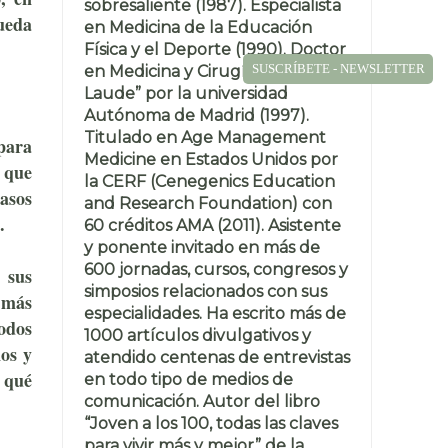
sobresaliente (1987). Especialista
ueda
en Medicina de la Educación
Física y el Deporte (1990). Doctor
SUSCRÍBETE - NEWSLETTER
en Medicina y Cirugía “Cum
Laude” por la universidad
Autónoma de Madrid (1997).
Titulado en Age Management
para
Medicine en Estados Unidos por
 que
la CERF (Cenegenics Education
casos
and Research Foundation) con
.
60 créditos AMA (2011). Asistente
y ponente invitado en más de
600 jornadas, cursos, congresos y
 sus
simposios relacionados con sus
e más
especialidades. Ha escrito más de
odos
1000 artículos divulgativos y
os y
atendido centenas de entrevistas
 qué
en todo tipo de medios de
comunicación. Autor del libro
“Joven a los 100, todas las claves
para vivir más y mejor” de la