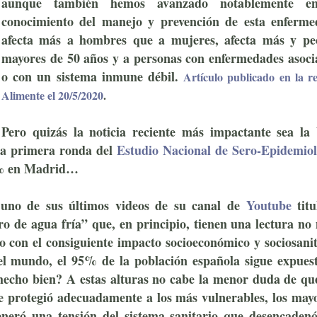
aunque también hemos avanzado notablemente e
conocimiento del manejo y prevención de esta enferme
afecta más a hombres que a mujeres, afecta más y pe
mayores de 50 años y a personas con enfermedades asoci
o con un sistema inmune débil.
Artículo publicado en la re
no te infectes
Alimente el 20/5/2020
.
Pero quizás la noticia reciente más impactante sea la 
la primera ronda del
Estudio Nacional de Sero-Epidemiol
,3% en Madrid…
uno de sus últimos videos de su canal de
Youtube
titu
ro de agua fría”
que, en principio, tienen una lectura no
o con el consiguiente impacto socioeconómico y sociosani
del mundo, el 95% de la población española sigue expuest
cho bien? A estas alturas no cabe la menor duda de que
e protegió adecuadamente a los más vulnerables, los mayo
generó una tensión del sistema sanitario que desencadenó