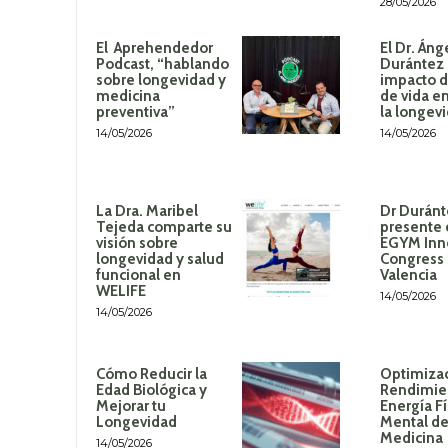
28/05/2026
El Aprehendedor
El Dr. Áng
Podcast, “hablando
Durántez 
sobre longevidad y
impacto de
medicina
de vida en
preventiva”
la longev
14/05/2026
14/05/2026
La Dra. Maribel
Dr Duránt
Tejeda comparte su
presente 
visión sobre
EGYM Inn
longevidad y salud
Congress
funcional en
Valencia
WELIFE
14/05/2026
14/05/2026
Cómo Reducir la
Optimizac
Edad Biológica y
Rendimie
Mejorar tu
Energía Fí
Longevidad
Mental de
Medicina
14/05/2026