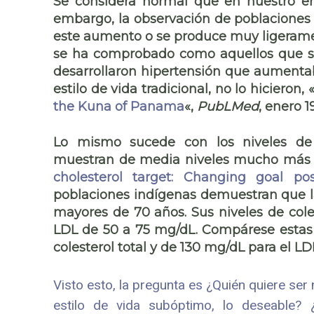
Se considera normal que en nuestro en
embargo, la observación de poblaciones 
este aumento o se produce muy ligerame
se ha comprobado como aquellos que se t
desarrollaron hipertensión que aumenta
estilo de vida tradicional, no lo hicieron, 
the Kuna of Panama
«,
PubLMed
, enero 1
Lo mismo sucede con los niveles de c
muestran de media niveles mucho más ba
cholesterol target: Changing goal pos
poblaciones indígenas demuestran que la 
mayores de 70 años. Sus niveles de coles
LDL de 50 a 75 mg/dL. Compárese estas c
colesterol total y de 130 mg/dL para el L
Visto esto, la pregunta es ¿Quién quiere ser
estilo de vida subóptimo, lo deseable?