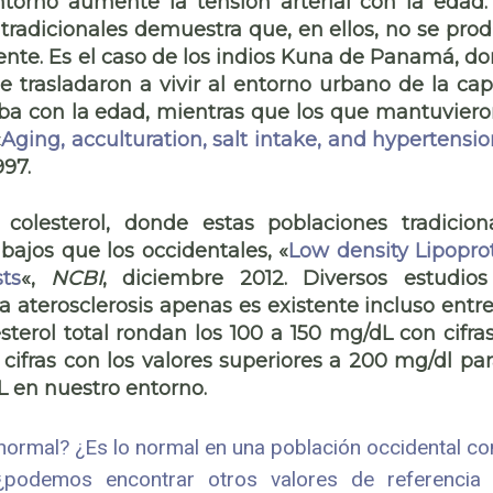
torno aumente la tensión arterial con la edad.
tradicionales demuestra que, en ellos, no se pro
nte. Es el caso de los indios Kuna de Panamá, d
rasladaron a vivir al entorno urbano de la capi
ba con la edad, mientras que los que mantuviero
«
Aging, acculturation, salt intake, and hypertensio
997.
olesterol, donde estas poblaciones tradicion
jos que los occidentales, «
Low density Lipopro
ts
«,
NCBI
, diciembre 2012. Diversos estudio
aterosclerosis apenas es existente incluso entre
terol total rondan los 100 a 150 mg/dL con cifra
ifras con los valores superiores a 200 mg/dl par
DL en nuestro entorno.
 normal? ¿Es lo normal en una población occidental co
 ¿podemos encontrar otros valores de referencia