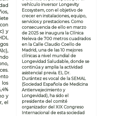
vehículo inversor Longevity
edad
Ecosystem, con el objetivo de
ños,
crecer en instalaciones, equipo,
iete
servicios y prestaciones. Como
 con
consecuencia de ello en marzo
c) y
de 2025 se inaugura la Clínica
 HDL
Neleva de 700 metros cuadrados
ngos
en la Calle Claudio Coello de
Madrid, una de las 10 mejores
1c),
clínicas a nivel mundial de
ando
Longevidad Saludable, donde se
ono,
continúa y amplia la actividad
ces.
asistencial previa. EL Dr.
ento
Durántez es vocal de la SEMAL
 los
(Sociedad Española de Medicina
6,4%
Antienvejecimiento y
Longevidad), ha sido el
mo y
presidente del comité
, el
organizador del XIX Congreso
Internacional de esta sociedad