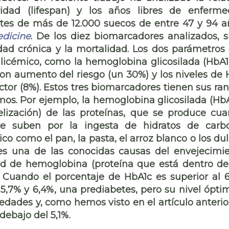
vidad (lifespan) y los años libres de enferm
ntes de más de 12.000 suecos de entre 47 y 94 a
dicine
. De los diez biomarcadores analizados, s
dad crónica y la mortalidad. Los dos parámetros
glicémico, como la hemoglobina glicosilada (HbA1
con aumento del riesgo (un 30%) y los niveles de
ctor (8%). Estos tres biomarcadores tienen sus ra
mos. Por ejemplo, la hemoglobina glicosilada (HbA
elización) de las proteínas, que se produce cu
re suben por la ingesta de hidratos de carb
co como el pan, la pasta, el arroz blanco o los dul
 es una de las conocidas causas del envejecimi
dad de hemoglobina (proteína que está dentro de
. Cuando el porcentaje de HbA1c es superior al 
5,7% y 6,4%, una prediabetes, pero su nivel ópti
dades y, como hemos visto en el artículo anterior
debajo del 5,1%.