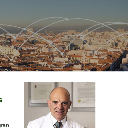
s
gran