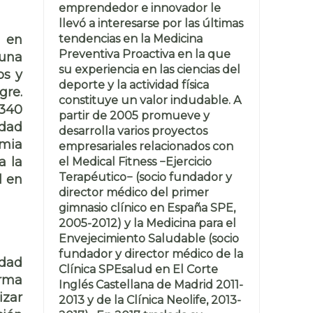
emprendedor e innovador le
llevó a interesarse por las últimas
tendencias en la Medicina
e en
Preventiva Proactiva en la que
 una
su experiencia en las ciencias del
os y
deporte y la actividad física
gre.
constituye un valor indudable. A
 340
partir de 2005 promueve y
edad
desarrolla varios proyectos
emia
empresariales relacionados con
a la
el Medical Fitness −Ejercicio
Terapéutico− (socio fundador y
l en
director médico del primer
gimnasio clínico en España SPE,
2005-2012) y la Medicina para el
Envejecimiento Saludable (socio
fundador y director médico de la
idad
Clínica SPEsalud en El Corte
orma
Inglés Castellana de Madrid 2011-
izar
2013 y de la Clínica Neolife, 2013-