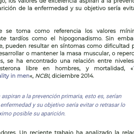
, los valores de excelencia aspiran a la preven
arición de la enfermedad y su objetivo sería evit
de se toma como referencia los valores mín
nte tardíos como el hipogonadismo. Sin emba
te, pueden resultar en síntomas como dificultad 
desarrollar o mantener la masa muscular, o reperc
s, se ha encontrado una relación entre nivele
osterona libre en hombres, y mortalidad, «
lity in men
«,
NCBI
, diciembre 2014.
aspiran a la prevención primaria, esto es, serían
 enfermedad y su objetivo sería evitar o retrasar lo
imo posible su aparición.
res. Un reciente trabajo ha analizado la rela