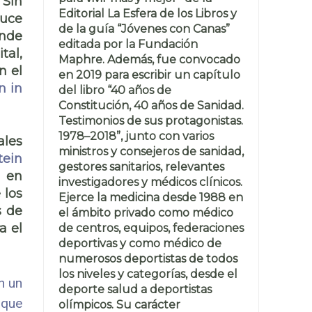
 Sin
Editorial La Esfera de los Libros y
duce
de la guía “Jóvenes con Canas”
onde
editada por la Fundación
tal,
Maphre. Además, fue convocado
n el
en 2019 para escribir un capítulo
n in
del libro “40 años de
Constitución, 40 años de Sanidad.
Testimonios de sus protagonistas.
1978–2018”, junto con varios
ales
ministros y consejeros de sanidad,
tein
gestores sanitarios, relevantes
s en
investigadores y médicos clínicos.
 los
Ejerce la medicina desde 1988 en
s de
el ámbito privado como médico
a el
de centros, equipos, federaciones
deportivas y como médico de
numerosos deportistas de todos
los niveles y categorías, desde el
n un
deporte salud a deportistas
 que
olímpicos. Su carácter