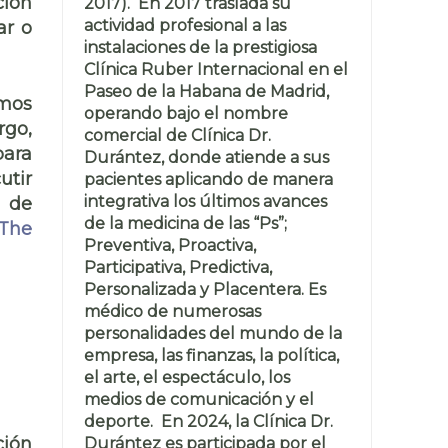
ción
2017). En 2017 traslada su
actividad profesional a las
ar o
instalaciones de la prestigiosa
Clínica Ruber Internacional en el
Paseo de la Habana de Madrid,
imos
operando bajo el nombre
rgo,
comercial de Clínica Dr.
para
Durántez, donde atiende a sus
utir
pacientes aplicando de manera
integrativa los últimos avances
s de
de la medicina de las “Ps”;
The
Preventiva, Proactiva,
Participativa, Predictiva,
Personalizada y Placentera. Es
médico de numerosas
personalidades del mundo de la
empresa, las finanzas, la política,
el arte, el espectáculo, los
medios de comunicación y el
deporte. En 2024, la Clínica Dr.
ción
Durántez es participada por el