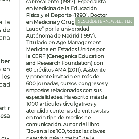
sobresaliente (1987). Especialista
en Medicina de la Educación
Física y el Deporte (1990). Doctor
SUSCRÍBETE - NEWSLETTER
a la
en Medicina y Cirugía “Cum
Laude” por la universidad
s de
Autónoma de Madrid (1997).
pana
Titulado en Age Management
Medicine en Estados Unidos por
la CERF (Cenegenics Education
aber
and Research Foundation) con
s en
60 créditos AMA (2011). Asistente
 los
y ponente invitado en más de
600 jornadas, cursos, congresos y
idad
simposios relacionados con sus
especialidades. Ha escrito más de
1000 artículos divulgativos y
rtir
atendido centenas de entrevistas
 esa
en todo tipo de medios de
comunicación. Autor del libro
“Joven a los 100, todas las claves
para vivir más y mejor” de la