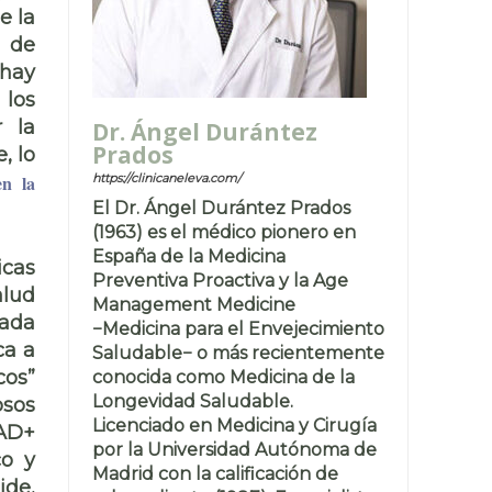
e la
e de
 hay
 los
r la
Dr. Ángel Durántez
Prados
, lo
https://clinicaneleva.com/
en la
El Dr. Ángel Durántez Prados
(1963) es el médico pionero en
España de la Medicina
icas
Preventiva Proactiva y la Age
alud
Management Medicine
uada
−Medicina para el Envejecimiento
ca a
Saludable− o más recientemente
cos”
conocida como Medicina de la
Longevidad Saludable.
osos
Licenciado en Medicina y Cirugía
NAD+
por la Universidad Autónoma de
co y
Madrid con la calificación de
ide,