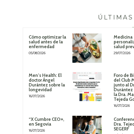
ÚLTIMAS
Cómo optimizar la
Medicina
salud antes de la
personali
enfermedad
salud pre
05/08/2026
29/07/2026
Men’s Health: El
Foro de B
doctor Ángel
del Club 
Durántez sobre la
junto al D
longevidad
Durántez 
la Dra. Ma
16/07/2026
Tejeda G
16/07/2026
“X Cumbre CEO»,
Conferenc
en Segovia
Dra. Teje
SEGERF
16/07/2026