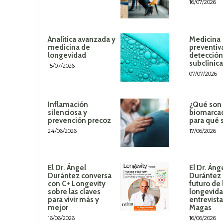
16/07/2026
Analítica avanzada y
Medicina
medicina de
preventiv
longevidad
detección
subclínica
15/07/2026
07/07/2026
Inflamación
¿Qué son 
silenciosa y
biomarca
prevención precoz
para qué 
24/06/2026
17/06/2026
El Dr. Ángel
El Dr. Áng
Durántez conversa
Durántez 
con C+ Longevity
futuro de 
sobre las claves
longevida
para vivir más y
entrevista
mejor
Magas
16/06/2026
16/06/2026