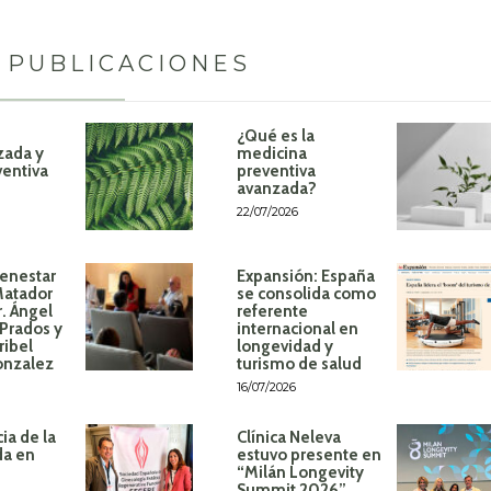
 PUBLICACIONES
¿Qué es la
zada y
medicina
ventiva
preventiva
avanzada?
22/07/2026
ienestar
Expansión: España
Matador
se consolida como
r. Ángel
referente
Prados y
internacional en
ribel
longevidad y
onzalez
turismo de salud
16/07/2026
ia de la
Clínica Neleva
da en
estuvo presente en
“Milán Longevity
Summit 2026”