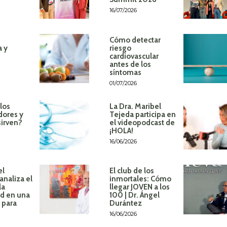
16/07/2026
Cómo detectar
a y
riesgo
cardiovascular
antes de los
síntomas
01/07/2026
los
La Dra. Maribel
dores y
Tejeda participa en
sirven?
el videopodcast de
¡HOLA!
16/06/2026
el
El club de los
analiza el
inmortales: Cómo
la
llegar JOVEN a los
d en una
100 | Dr. Ángel
 para
Durántez
16/06/2026