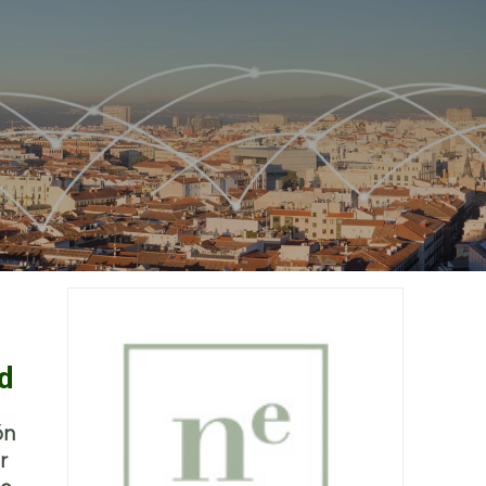
d
ón
r