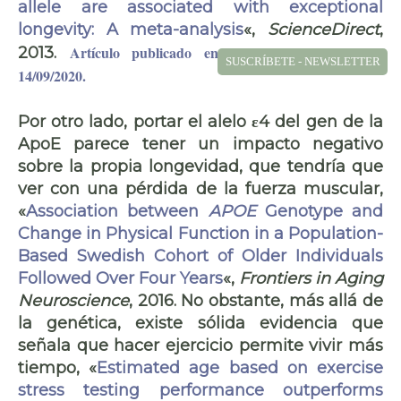
allele are associated with exceptional
longevity: A meta-analysis
«,
ScienceDirect
,
Artículo publicado en la revista Alimente el
2013
.
SUSCRÍBETE - NEWSLETTER
14/09/2020.
Por otro lado, portar el alelo ε4 del gen de la
ApoE parece tener un impacto negativo
sobre la propia longevidad, que tendría que
ver con una pérdida de la fuerza muscular,
«
Association between
APOE
Genotype and
Change in Physical Function in a Population-
Based Swedish Cohort of Older Individuals
Followed Over Four Years
«,
Frontiers in Aging
Neuroscience
, 2016. No obstante, más allá de
la genética, existe sólida evidencia que
señala que hacer ejercicio permite vivir más
tiempo, «
Estimated age based on exercise
stress testing performance outperforms