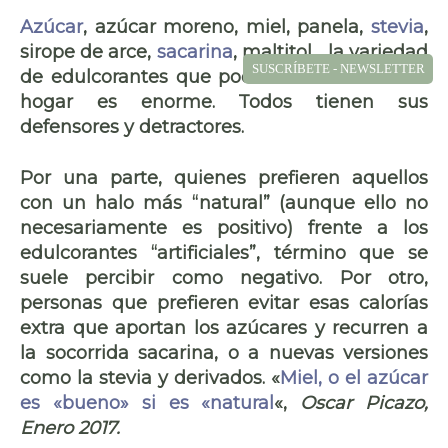
Azúcar
, azúcar moreno, miel, panela,
stevia
,
sirope de arce,
sacarina
, maltitol… la variedad
SUSCRÍBETE - NEWSLETTER
de edulcorantes que podemos utilizar en el
hogar es enorme. Todos tienen sus
defensores y detractores.
Por una parte, quienes prefieren aquellos
con un halo más “natural” (aunque ello no
necesariamente es positivo) frente a los
edulcorantes “artificiales”, término que se
suele percibir como negativo. Por otro,
personas que prefieren evitar esas calorías
extra que aportan los azúcares y recurren a
la socorrida sacarina, o a nuevas versiones
como la stevia y derivados. «
Miel, o el azúcar
es «bueno» si es «natural
«,
Oscar Picazo,
Enero 2017.