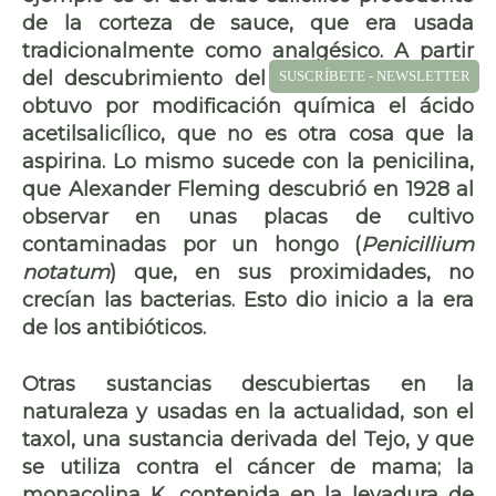
de la corteza de sauce, que era usada
tradicionalmente como analgésico. A partir
del descubrimiento del principio activo, se
SUSCRÍBETE - NEWSLETTER
obtuvo por modificación química el
ácido
acetilsalicílico
, que no es otra cosa que la
aspirina
. Lo mismo sucede con la
penicilina
,
que Alexander Fleming descubrió en 1928 al
observar en unas placas de cultivo
contaminadas por un hongo (
Penicillium
notatum
) que, en sus proximidades, no
crecían las
bacterias
. Esto dio inicio a la era
de los
antibióticos
.
Otras sustancias descubiertas en la
naturaleza y usadas en la actualidad, son el
taxol
, una sustancia derivada del Tejo, y que
se utiliza contra el
cáncer de mama
; la
monacolina K
, contenida en la
levadura de