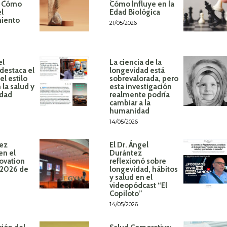
: Cómo
Cómo Influye en la
el
Edad Biológica
miento
21/05/2026
el
La ciencia de la
destaca el
longevidad está
l estilo
sobrevalorada, pero
 la salud y
esta investigación
idad
realmente podría
cambiar a la
humanidad
14/05/2026
ez
El Dr. Ángel
en el
Durántez
ovation
reflexionó sobre
 2026 de
longevidad, hábitos
y salud en el
videopódcast “El
Copiloto”
14/05/2026