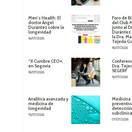
Men’s Health: El
Foro de B
doctor Ángel
del Club 
Durántez sobre la
junto al D
longevidad
Durántez 
la Dra. Ma
16/07/2026
Tejeda G
16/07/2026
“X Cumbre CEO»,
Conferenc
en Segovia
Dra. Teje
SEGERF
16/07/2026
16/07/2026
Analítica avanzada y
Medicina
medicina de
preventiv
longevidad
detección
subclínica
15/07/2026
07/07/2026