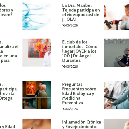
los
La Dra. Maribel
dores y
Tejeda participa en
sirven?
el videopodcast de
¡HOLA!
16/06/2026
el
El club de los
analiza el
inmortales: Cómo
la
llegar JOVEN a los
d en una
100 | Dr. Ángel
 para
Durántez
16/06/2026
el
Preguntas
participa
Frecuentes sobre
trevista
Edad Biológica y
 Ortega
Medicina
Preventiva
10/06/2026
Inflamación Crónica
a y Edad
y Envejecimiento: