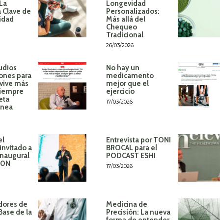
 La
Longevidad
 Clave de
Personalizados:
idad
Más allá del
Chequeo
Tradicional
26/03/2026
udios
No hay un
ones para
medicamento
 vive más
mejor que el
siempre
ejercicio
eta
17/03/2026
ánea
el
Entrevista por TONI
invitado a
BROCAL para el
inaugural
PODCAST ESHI
60N
17/03/2026
dores de
Medicina de
Base de la
Precisión: La nueva
forma de entender