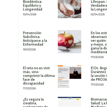
Bioidéntica:
Lifespan:
Equilibrio y
Verdadera
Longevidad
la Longev
10/04/2026
02/04/2026
Prevención
En los est
Subclínica:
observaci
Anticiparse a la
ver quién
Enfermedad
y mejor, 
gana la di
19/03/2026
mediterr
17/03/2026
El reto no es vivir
El Dr. Áng
más, sino
Durántez 
comprimir la última
la sesión 
fase de
de PRO3
discapacidad
17/03/2026
17/03/2026
¿Es segura la
Biomarca
creatina,
Salud: La 
suplemento de
Medicina