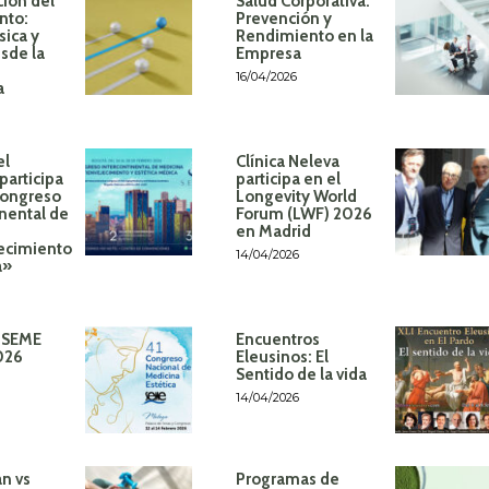
ión del
Salud Corporativa:
nto:
Prevención y
sica y
Rendimiento en la
sde la
Empresa
16/04/2026
a
el
Clínica Neleva
participa
participa en el
Congreso
Longevity World
inental de
Forum (LWF) 2026
en Madrid
ecimiento
14/04/2026
á»
 SEME
Encuentros
026
Eleusinos: El
Sentido de la vida
14/04/2026
n vs
Programas de