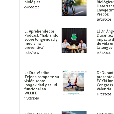
biológica
Biológica
Detectar 
04/06/2026
Envejeci
Precoz
28/05/2026
El Aprehendedor
El Dr. Áng
Podcast, “hablando
Durántez 
sobre longevidad y
impacto de
medicina
de vida en
preventiva”
la longev
14/05/2026
14/05/2026
La Dra. Maribel
Dr Duránt
Tejeda comparte su
presente 
visión sobre
EGYM Inn
longevidad y salud
Congress
funcional en
Valencia
WELIFE
14/05/2026
14/05/2026