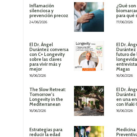
Inflamación
¿Qué son 
silenciosa y
biomarca
prevención precoz
para qué 
24/06/2026
17/06/2026
El Dr. Ángel
El Dr. Áng
Durántez conversa
Durántez 
con C+ Longevity
futuro de 
sobre las claves
longevida
para vivir más y
entrevista
mejor
Magas
16/06/2026
16/06/2026
The Slow Retreat:
El Dr. Áng
Tomorrow’s
Durántez 
Longevity in the
en una en
Mediterranean
con Iñaki
16/06/2026
16/06/2026
Estrategias para
Medicina
reducir la edad
Preventiv