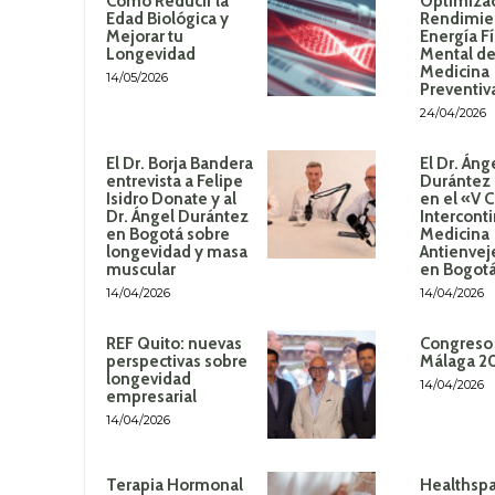
Cómo Reducir la
Optimizac
Edad Biológica y
Rendimie
Mejorar tu
Energía Fí
Longevidad
Mental de
Medicina
14/05/2026
Preventiv
24/04/2026
El Dr. Borja Bandera
El Dr. Áng
entrevista a Felipe
Durántez 
Isidro Donate y al
en el «V 
Dr. Ángel Durántez
Intercont
en Bogotá sobre
Medicina
longevidad y masa
Antienvej
muscular
en Bogot
14/04/2026
14/04/2026
REF Quito: nuevas
Congreso
perspectivas sobre
Málaga 2
longevidad
14/04/2026
empresarial
14/04/2026
Terapia Hormonal
Healthspa