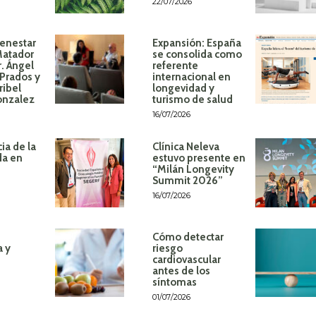
22/07/2026
ienestar
Expansión: España
Matador
se consolida como
r. Ángel
referente
Prados y
internacional en
ribel
longevidad y
onzalez
turismo de salud
16/07/2026
ia de la
Clínica Neleva
da en
estuvo presente en
“Milán Longevity
Summit 2026”
16/07/2026
Cómo detectar
a y
riesgo
cardiovascular
antes de los
síntomas
01/07/2026