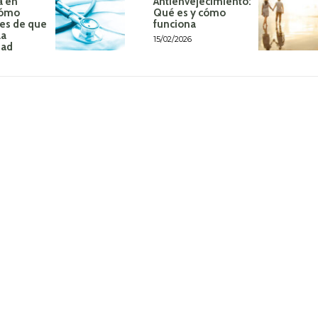
a en
Antienvejecimiento:
Cómo
Qué es y cómo
tes de que
funciona
la
15/02/2026
dad