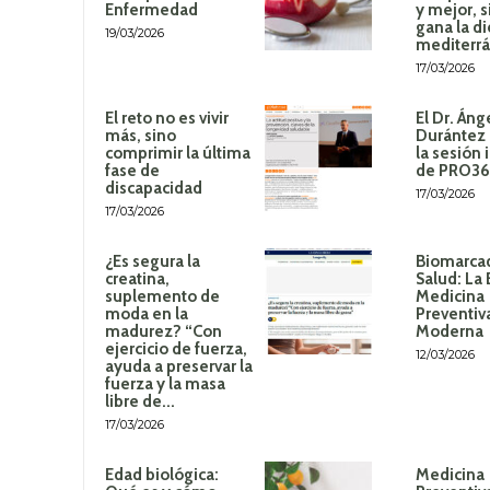
Enfermedad
y mejor, 
gana la di
19/03/2026
mediterr
17/03/2026
El reto no es vivir
El Dr. Áng
más, sino
Durántez 
comprimir la última
la sesión 
fase de
de PRO3
discapacidad
17/03/2026
17/03/2026
¿Es segura la
Biomarca
creatina,
Salud: La 
suplemento de
Medicina
moda en la
Preventiv
madurez? “Con
Moderna
ejercicio de fuerza,
12/03/2026
ayuda a preservar la
fuerza y la masa
libre de...
17/03/2026
Edad biológica:
Medicina