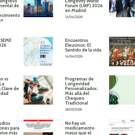
Congreso
Longevity World
inental de
Forum (LWF) 2026
en Madrid
ecimiento
14/04/2026
á»
 SEME
Encuentros
026
Eleusinos: El
Sentido de la vida
14/04/2026
n vs
Programas de
 La
Longevidad
 Clave de
Personalizados:
idad
Más allá del
Chequeo
Tradicional
26/03/2026
udios
No hay un
ones para
medicamento
 vive más
mejor que el