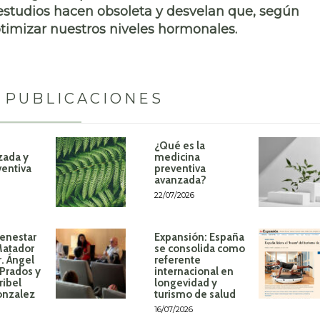
estudios hacen obsoleta y desvelan que, según
imizar nuestros niveles hormonales.
 PUBLICACIONES
¿Qué es la
zada y
medicina
ventiva
preventiva
avanzada?
22/07/2026
ienestar
Expansión: España
Matador
se consolida como
r. Ángel
referente
Prados y
internacional en
ribel
longevidad y
onzalez
turismo de salud
16/07/2026