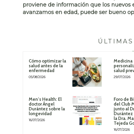
proviene de información que los nuevos 
avanzamos en edad, puede ser bueno opt
ÚLTIMAS
Cómo optimizar la
Medicina
salud antes de la
personali
enfermedad
salud pre
05/08/2026
29/07/2026
Men’s Health: El
Foro de B
doctor Ángel
del Club 
Durántez sobre la
junto al D
longevidad
Durántez 
la Dra. Ma
16/07/2026
Tejeda G
16/07/2026