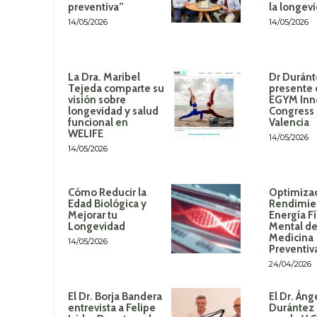
preventiva”
la longev
14/05/2026
14/05/2026
La Dra. Maribel
Dr Duránt
Tejeda comparte su
presente 
visión sobre
EGYM Inn
longevidad y salud
Congress
funcional en
Valencia
WELIFE
14/05/2026
14/05/2026
Cómo Reducir la
Optimizac
Edad Biológica y
Rendimie
Mejorar tu
Energía Fí
Longevidad
Mental de
Medicina
14/05/2026
Preventiv
24/04/2026
El Dr. Borja Bandera
El Dr. Áng
entrevista a Felipe
Durántez 