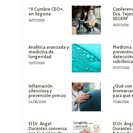
“X Cumbre CEO»,
Conferenc
en Segovia
Dra. Teje
SEGERF
16/07/2026
16/07/2026
Analítica avanzada y
Medicina
medicina de
preventiv
longevidad
detección
subclínica
15/07/2026
07/07/2026
Inflamación
¿Qué son 
silenciosa y
biomarca
prevención precoz
para qué 
24/06/2026
17/06/2026
El Dr. Ángel
El Dr. Áng
Durántez conversa
Durántez 