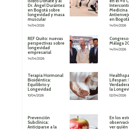
Isidro Donate y al
en el «V 
Dr. Ángel Durántez
Intercont
en Bogotá sobre
Medicina
longevidad y masa
Antienvej
muscular
en Bogot
14/04/2026
14/04/2026
REF Quito: nuevas
Congreso
perspectivas sobre
Málaga 2
longevidad
14/04/2026
empresarial
14/04/2026
Terapia Hormonal
Healthspa
Bioidéntica:
Lifespan:
Equilibrio y
Verdadera
Longevidad
la Longev
10/04/2026
02/04/2026
Prevención
En los est
Subclínica:
observaci
Anticiparse a la
ver quién