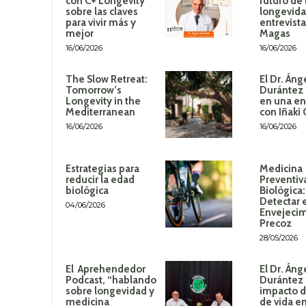
con C+ Longevity
futuro de 
sobre las claves
longevida
para vivir más y
entrevista
mejor
Magas
16/06/2026
16/06/2026
The Slow Retreat:
El Dr. Áng
Tomorrow’s
Durántez 
Longevity in the
en una en
Mediterranean
con Iñaki
16/06/2026
16/06/2026
Estrategias para
Medicina
reducir la edad
Preventiv
biológica
Biológica
Detectar 
04/06/2026
Envejeci
Precoz
28/05/2026
El Aprehendedor
El Dr. Áng
Podcast, “hablando
Durántez 
sobre longevidad y
impacto de
medicina
de vida en