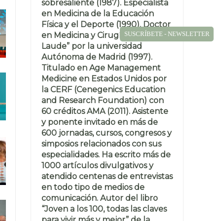
sobresaliente (1987). Especialista
en Medicina de la Educación
Física y el Deporte (1990). Doctor
SUSCRÍBETE - NEWSLETTER
en Medicina y Cirugía “Cum
Laude” por la universidad
Autónoma de Madrid (1997).
Titulado en Age Management
Medicine en Estados Unidos por
la CERF (Cenegenics Education
and Research Foundation) con
60 créditos AMA (2011). Asistente
y ponente invitado en más de
600 jornadas, cursos, congresos y
simposios relacionados con sus
especialidades. Ha escrito más de
1000 artículos divulgativos y
atendido centenas de entrevistas
en todo tipo de medios de
comunicación. Autor del libro
“Joven a los 100, todas las claves
para vivir más y mejor” de la