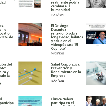
idad
realmente podría
cambiar a la
humanidad
14/05/2026
ez
El Dr. Ángel
en el
Durántez
ovation
reflexionó sobre
 2026 de
longevidad, hábitos
y salud en el
videopódcast “El
Copiloto”
14/05/2026
ión del
Salud Corporativa:
nto:
Prevención y
sica y
Rendimiento en la
sde la
Empresa
16/04/2026
a
el
Clínica Neleva
participa
participa en el