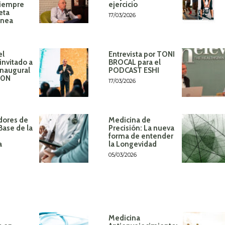
siempre
ejercicio
eta
17/03/2026
ánea
el
Entrevista por TONI
invitado a
BROCAL para el
inaugural
PODCAST ESHI
60N
17/03/2026
dores de
Medicina de
Base de la
Precisión: La nueva
forma de entender
a
la Longevidad
05/03/2026
Medicina