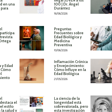
la
llegar JOVEN a los
d en una
100 | Dr. Ángel
 para
Durántez
16/06/2026
el
Preguntas
participa
Frecuentes sobre
trevista
Edad Biológica y
 Ortega
Medicina
Preventiva
10/06/2026
Inflamación Crónica
a y Edad
y Envejecimiento:
: Cómo
Cómo Influye en la
el
Edad Biológica
miento
21/05/2026
el
La ciencia de la
destaca el
longevidad está
l estilo
sobrevalorada, pero
 la salud y
esta investigación