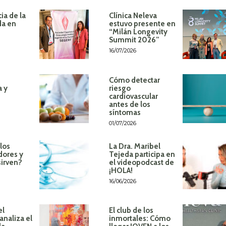
ia de la
Clínica Neleva
da en
estuvo presente en
“Milán Longevity
Summit 2026”
16/07/2026
Cómo detectar
a y
riesgo
cardiovascular
antes de los
síntomas
01/07/2026
los
La Dra. Maribel
dores y
Tejeda participa en
sirven?
el videopodcast de
¡HOLA!
16/06/2026
el
El club de los
analiza el
inmortales: Cómo