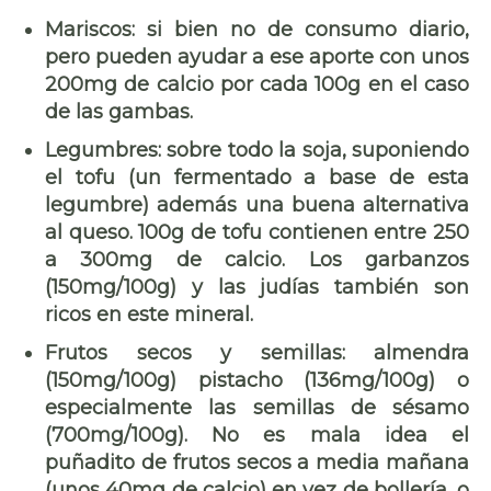
Mariscos:
si bien no de consumo diario,
pero pueden ayudar a ese aporte con unos
200mg de calcio por cada 100g en el caso
de las gambas.
Legumbres:
sobre todo la soja, suponiendo
el tofu (un fermentado a base de esta
legumbre) además una buena alternativa
al queso. 100g de tofu contienen entre 250
a 300mg de calcio. Los garbanzos
(150mg/100g) y las judías también son
ricos en este mineral.
Frutos secos y semillas:
almendra
(150mg/100g) pistacho (136mg/100g) o
especialmente las semillas de sésamo
(700mg/100g). No es mala idea el
puñadito de frutos secos a media mañana
(unos 40mg de calcio) en vez de bollería, o