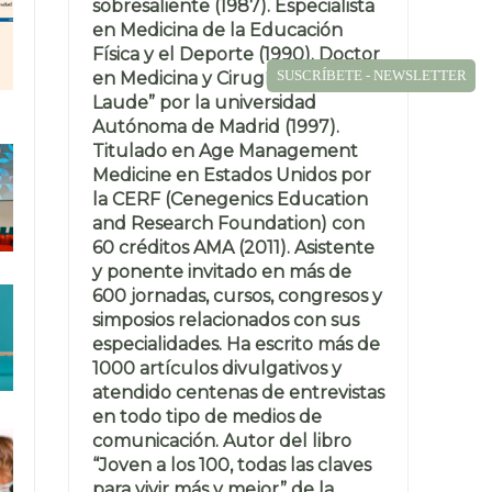
sobresaliente (1987). Especialista
en Medicina de la Educación
Física y el Deporte (1990). Doctor
SUSCRÍBETE - NEWSLETTER
en Medicina y Cirugía “Cum
Laude” por la universidad
Autónoma de Madrid (1997).
Titulado en Age Management
Medicine en Estados Unidos por
la CERF (Cenegenics Education
and Research Foundation) con
60 créditos AMA (2011). Asistente
y ponente invitado en más de
600 jornadas, cursos, congresos y
simposios relacionados con sus
especialidades. Ha escrito más de
1000 artículos divulgativos y
atendido centenas de entrevistas
en todo tipo de medios de
comunicación. Autor del libro
“Joven a los 100, todas las claves
para vivir más y mejor” de la