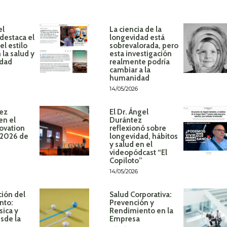
el
La ciencia de la
destaca el
longevidad está
l estilo
sobrevalorada, pero
 la salud y
esta investigación
idad
realmente podría
cambiar a la
humanidad
14/05/2026
ez
El Dr. Ángel
en el
Durántez
ovation
reflexionó sobre
 2026 de
longevidad, hábitos
y salud en el
videopódcast “El
Copiloto”
14/05/2026
ión del
Salud Corporativa:
nto:
Prevención y
sica y
Rendimiento en la
sde la
Empresa