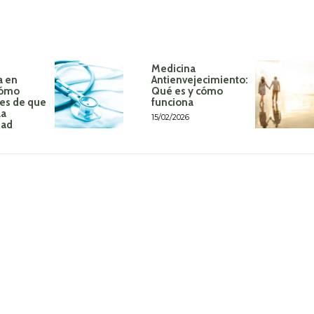
Medicina
a en
Antienvejecimiento:
Cómo
Qué es y cómo
tes de que
funciona
la
15/02/2026
dad