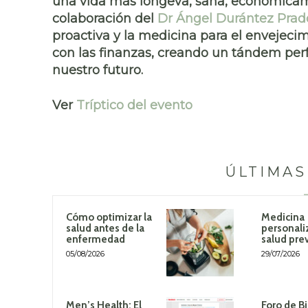
una vida más longeva, sana, económicam
colaboración del
Dr Ángel Durántez Prad
proactiva y la medicina para el envejecim
con las finanzas, creando un tándem perf
nuestro futuro.
Ver
Tríptico del evento
ÚLTIMAS
Cómo optimizar la
Medicina
salud antes de la
personali
enfermedad
salud pre
05/08/2026
29/07/2026
Men’s Health: El
Foro de B