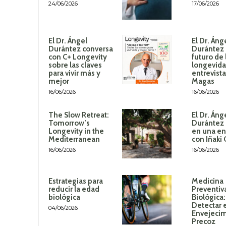
24/06/2026
17/06/2026
El Dr. Ángel
El Dr. Áng
Durántez conversa
Durántez 
con C+ Longevity
futuro de 
sobre las claves
longevida
para vivir más y
entrevista
mejor
Magas
16/06/2026
16/06/2026
The Slow Retreat:
El Dr. Áng
Tomorrow’s
Durántez 
Longevity in the
en una en
Mediterranean
con Iñaki
16/06/2026
16/06/2026
Estrategias para
Medicina
reducir la edad
Preventiv
biológica
Biológica
Detectar 
04/06/2026
Envejeci
Precoz