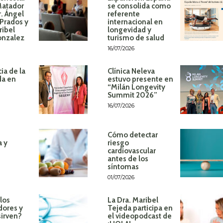
Matador
se consolida como
r. Ángel
referente
Prados y
internacional en
ribel
longevidad y
onzalez
turismo de salud
16/07/2026
ia de la
Clínica Neleva
da en
estuvo presente en
“Milán Longevity
Summit 2026”
16/07/2026
Cómo detectar
a y
riesgo
cardiovascular
antes de los
síntomas
01/07/2026
los
La Dra. Maribel
dores y
Tejeda participa en
sirven?
el videopodcast de