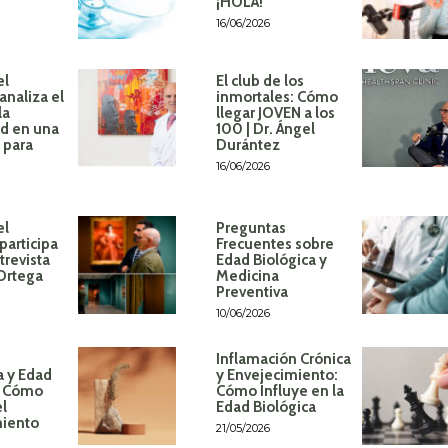
¡HOLA!
16/06/2026
el
El club de los
analiza el
inmortales: Cómo
la
llegar JOVEN a los
d en una
100 | Dr. Ángel
 para
Durántez
16/06/2026
el
Preguntas
participa
Frecuentes sobre
trevista
Edad Biológica y
 Ortega
Medicina
Preventiva
10/06/2026
Inflamación Crónica
a y Edad
y Envejecimiento:
: Cómo
Cómo Influye en la
el
Edad Biológica
miento
21/05/2026