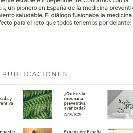
ente estable e independiente. Contamos con la
os
, un pionero en España de la medicina preventi
iento saludable. El diálogo fusionaba la medicina
ecto para el reto que todos tenemos por delante:
 PUBLICACIONES
¿Qué es la
zada y
medicina
ventiva
preventiva
avanzada?
22/07/2026
ienestar
Expansión: España