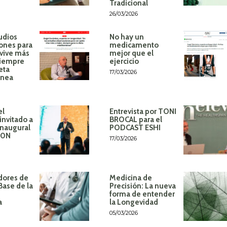
Tradicional
26/03/2026
udios
No hay un
ones para
medicamento
 vive más
mejor que el
siempre
ejercicio
eta
17/03/2026
ánea
el
Entrevista por TONI
invitado a
BROCAL para el
inaugural
PODCAST ESHI
60N
17/03/2026
dores de
Medicina de
Base de la
Precisión: La nueva
forma de entender
a
la Longevidad
05/03/2026