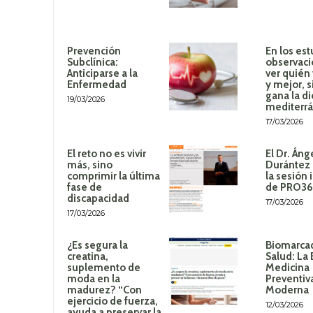
Prevención
En los est
Subclínica:
observaci
Anticiparse a la
ver quién
Enfermedad
y mejor, 
gana la di
19/03/2026
mediterr
17/03/2026
El reto no es vivir
El Dr. Áng
más, sino
Durántez 
comprimir la última
la sesión 
fase de
de PRO3
discapacidad
17/03/2026
17/03/2026
¿Es segura la
Biomarca
creatina,
Salud: La 
suplemento de
Medicina
moda en la
Preventiv
madurez? “Con
Moderna
ejercicio de fuerza,
12/03/2026
ayuda a preservar la