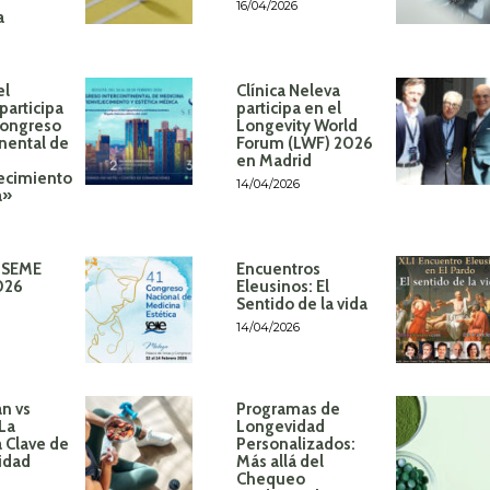
16/04/2026
a
el
Clínica Neleva
participa
participa en el
Congreso
Longevity World
inental de
Forum (LWF) 2026
en Madrid
ecimiento
14/04/2026
á»
 SEME
Encuentros
026
Eleusinos: El
Sentido de la vida
14/04/2026
n vs
Programas de
 La
Longevidad
 Clave de
Personalizados:
idad
Más allá del
Chequeo