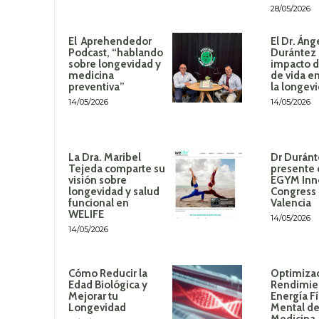
28/05/2026
El Aprehendedor
El Dr. Áng
Podcast, “hablando
Durántez 
sobre longevidad y
impacto de
medicina
de vida en
preventiva”
la longev
14/05/2026
14/05/2026
La Dra. Maribel
Dr Duránt
Tejeda comparte su
presente 
visión sobre
EGYM Inn
longevidad y salud
Congress
funcional en
Valencia
WELIFE
14/05/2026
14/05/2026
Cómo Reducir la
Optimizac
Edad Biológica y
Rendimie
Mejorar tu
Energía Fí
Longevidad
Mental de