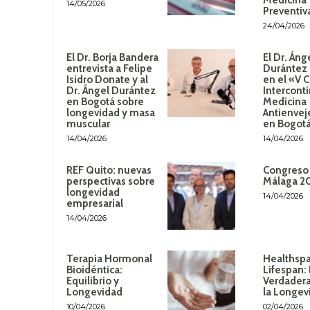
Medicina
14/05/2026
Preventiv
24/04/2026
El Dr. Borja Bandera
El Dr. Áng
entrevista a Felipe
Durántez 
Isidro Donate y al
en el «V 
Dr. Ángel Durántez
Intercont
en Bogotá sobre
Medicina
longevidad y masa
Antienvej
muscular
en Bogot
14/04/2026
14/04/2026
REF Quito: nuevas
Congreso
perspectivas sobre
Málaga 2
longevidad
14/04/2026
empresarial
14/04/2026
Terapia Hormonal
Healthspa
Bioidéntica:
Lifespan:
Equilibrio y
Verdadera
Longevidad
la Longev
10/04/2026
02/04/2026