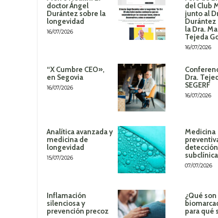
doctor Ángel
del Club 
Durántez sobre la
junto al D
longevidad
Durántez 
la Dra. Ma
16/07/2026
Tejeda G
16/07/2026
“X Cumbre CEO»,
Conferenc
en Segovia
Dra. Teje
SEGERF
16/07/2026
16/07/2026
Analítica avanzada y
Medicina
medicina de
preventiv
longevidad
detección
subclínica
15/07/2026
07/07/2026
Inflamación
¿Qué son 
silenciosa y
biomarca
prevención precoz
para qué 