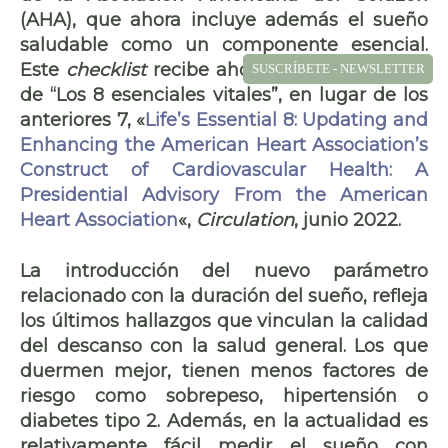
(AHA), que ahora incluye además el sueño
saludable como un componente esencial.
Este
checklist
recibe ahora la denominación
SUSCRÍBETE - NEWSLETTER
de “Los 8 esenciales vitales”, en lugar de los
anteriores 7, «
Life’s Essential 8: Updating and
Enhancing the American Heart Association’s
Construct of Cardiovascular Health: A
Presidential Advisory From the American
Heart Association
«,
Circulation
, junio 2022.
La introducción del
nuevo parámetro
relacionado con la
duración del sueño
, refleja
los últimos hallazgos que vinculan la
calidad
del descanso
con la
salud general
. Los que
duermen mejor, tienen menos factores de
riesgo como
sobrepeso, hipertensión o
diabetes tipo 2
. Además, en la actualidad es
relativamente fácil medir el sueño con