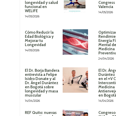
longevidad y salud
Congress
funcional en
Valencia
WELIFE
14/05/2026
14/05/2026
Cómo Reducir la
Optimizac
Edad Biológica y
Rendimie
Mejorar tu
Energía Fí
Longevidad
Mental de
Medicina
14/05/2026
Preventiv
24/04/2026
El Dr. Borja Bandera
El Dr. Áng
entrevista a Felipe
Durántez 
Isidro Donate y al
en el «V 
Dr. Ángel Durántez
Intercont
en Bogotá sobre
Medicina
longevidad y masa
Antienvej
muscular
en Bogot
14/04/2026
14/04/2026
REF Quito: nuevas
Congreso