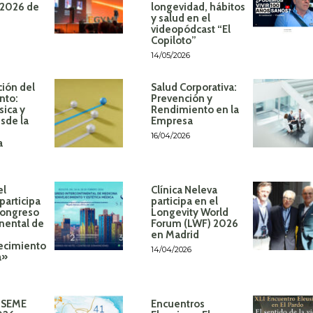
 2026 de
longevidad, hábitos
y salud en el
videopódcast “El
Copiloto”
14/05/2026
ión del
Salud Corporativa:
nto:
Prevención y
sica y
Rendimiento en la
sde la
Empresa
16/04/2026
a
el
Clínica Neleva
participa
participa en el
Congreso
Longevity World
inental de
Forum (LWF) 2026
en Madrid
ecimiento
14/04/2026
á»
 SEME
Encuentros