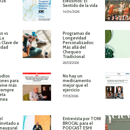
026
Eleusinos: El
Sentido de la vida
14/04/2026
n vs
Programas de
 La
Longevidad
 Clave de
Personalizados:
idad
Más allá del
Chequeo
Tradicional
26/03/2026
udios
No hay un
ones para
medicamento
 vive más
mejor que el
siempre
ejercicio
eta
17/03/2026
ánea
el
Entrevista por TONI
invitado a
BROCAL para el
inaugural
PODCAST ESHI