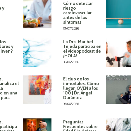
Cómo detectar
a y
riesgo
cardiovascular
antes de los
síntomas
01/07/2026
los
La Dra. Maribel
dores y
Tejeda participa en
sirven?
el videopodcast de
¡HOLA!
16/06/2026
el
El club de los
analiza el
inmortales: Cómo
la
llegar JOVEN a los
d en una
100 | Dr. Ángel
 para
Durántez
16/06/2026
el
Preguntas
participa
Frecuentes sobre