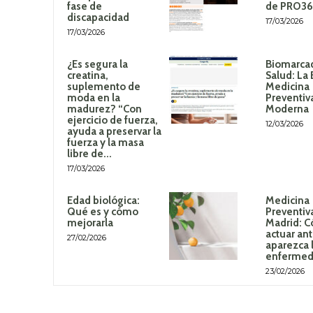
fase de
de PRO3
discapacidad
17/03/2026
17/03/2026
¿Es segura la
Biomarca
creatina,
Salud: La 
suplemento de
Medicina
moda en la
Preventiv
madurez? “Con
Moderna
ejercicio de fuerza,
12/03/2026
ayuda a preservar la
fuerza y la masa
libre de...
17/03/2026
Edad biológica:
Medicina
Qué es y cómo
Preventiv
mejorarla
Madrid: 
actuar an
27/02/2026
aparezca 
enferme
23/02/2026