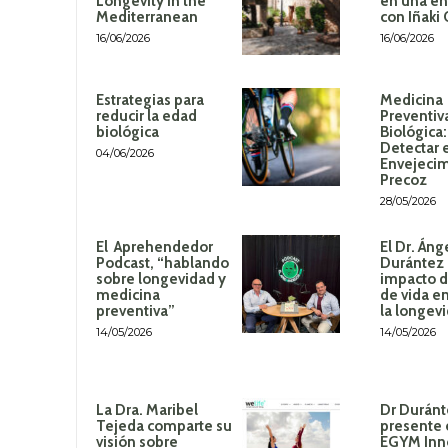
Longevity in the
en una en
Mediterranean
con Iñaki
16/06/2026
16/06/2026
Estrategias para
Medicina
reducir la edad
Preventiv
biológica
Biológica
Detectar 
04/06/2026
Envejeci
Precoz
28/05/2026
El Aprehendedor
El Dr. Áng
Podcast, “hablando
Durántez 
sobre longevidad y
impacto de
medicina
de vida en
preventiva”
la longev
14/05/2026
14/05/2026
La Dra. Maribel
Dr Duránt
Tejeda comparte su
presente 
visión sobre
EGYM Inn