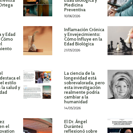
trevista
Edad Biológica y
 Ortega
Medicina
Preventiva
10/06/2026
Inflamación Crónica
a y Edad
y Envejecimiento:
: Cómo
Cómo Influye en la
el
Edad Biológica
miento
21/05/2026
el
La ciencia de la
destaca el
longevidad está
l estilo
sobrevalorada, pero
 la salud y
esta investigación
idad
realmente podría
cambiar a la
humanidad
14/05/2026
ez
El Dr. Ángel
en el
Durántez
ovation
reflexionó sobre