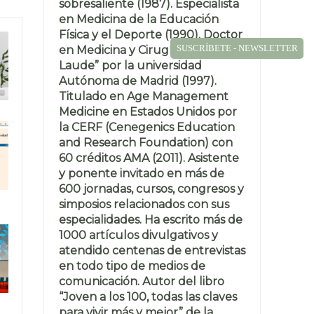
sobresaliente (1987). Especialista
en Medicina de la Educación
Física y el Deporte (1990). Doctor
SUSCRÍBETE - NEWSLETTER
en Medicina y Cirugía “Cum
Laude” por la universidad
Autónoma de Madrid (1997).
Titulado en Age Management
Medicine en Estados Unidos por
la CERF (Cenegenics Education
and Research Foundation) con
60 créditos AMA (2011). Asistente
y ponente invitado en más de
600 jornadas, cursos, congresos y
simposios relacionados con sus
especialidades. Ha escrito más de
1000 artículos divulgativos y
atendido centenas de entrevistas
en todo tipo de medios de
comunicación. Autor del libro
“Joven a los 100, todas las claves
para vivir más y mejor” de la