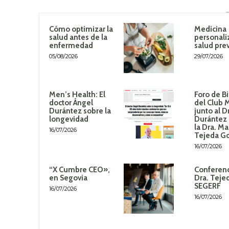
Cómo optimizar la
Medicina
salud antes de la
personali
enfermedad
salud pre
05/08/2026
29/07/2026
Men’s Health: El
Foro de B
doctor Ángel
del Club 
Durántez sobre la
junto al D
longevidad
Durántez 
la Dra. Ma
16/07/2026
Tejeda G
16/07/2026
“X Cumbre CEO»,
Conferenc
en Segovia
Dra. Teje
SEGERF
16/07/2026
16/07/2026