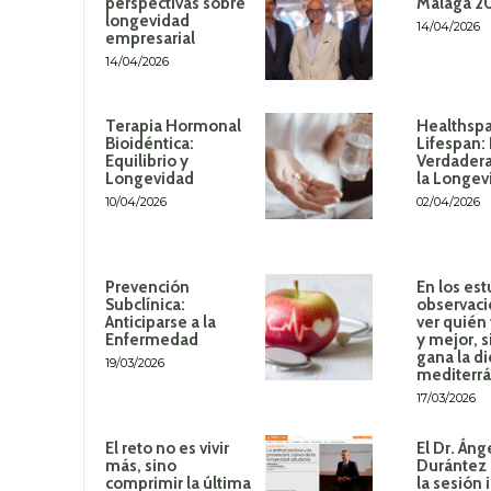
perspectivas sobre
Málaga 2
longevidad
14/04/2026
empresarial
14/04/2026
Terapia Hormonal
Healthspa
Bioidéntica:
Lifespan:
Equilibrio y
Verdadera
Longevidad
la Longev
10/04/2026
02/04/2026
Prevención
En los est
Subclínica:
observaci
Anticiparse a la
ver quién
Enfermedad
y mejor, 
gana la di
19/03/2026
mediterr
17/03/2026
El reto no es vivir
El Dr. Áng
más, sino
Durántez 
comprimir la última
la sesión 