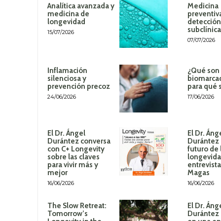
Analítica avanzada y
Medicina
medicina de
preventiv
longevidad
detección
subclínica
15/07/2026
07/07/2026
Inflamación
¿Qué son 
silenciosa y
biomarca
prevención precoz
para qué 
24/06/2026
17/06/2026
El Dr. Ángel
El Dr. Áng
Durántez conversa
Durántez 
con C+ Longevity
futuro de 
sobre las claves
longevida
para vivir más y
entrevista
mejor
Magas
16/06/2026
16/06/2026
The Slow Retreat:
El Dr. Áng
Tomorrow’s
Durántez 