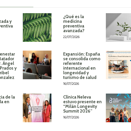
¿Qué es la
zada y
medicina
ventiva
preventiva
avanzada?
22/07/2026
ienestar
Expansión: España
Matador
se consolida como
r. Ángel
referente
Prados y
internacional en
ribel
longevidad y
onzalez
turismo de salud
16/07/2026
ia de la
Clínica Neleva
da en
estuvo presente en
“Milán Longevity
Summit 2026”
16/07/2026