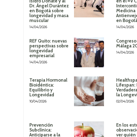
Isidro Donate y al
en el «V 
Dr. Ángel Durántez
Intercont
en Bogotá sobre
Medicina
longevidad y masa
Antienvej
muscular
en Bogot
14/04/2026
14/04/2026
REF Quito: nuevas
Congreso
perspectivas sobre
Málaga 2
longevidad
14/04/2026
empresarial
14/04/2026
Terapia Hormonal
Healthspa
Bioidéntica:
Lifespan:
Equilibrio y
Verdadera
Longevidad
la Longev
10/04/2026
02/04/2026
Prevención
En los est
Subclínica:
observaci
Anticiparse a la
ver quién