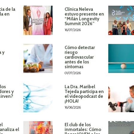
ia de la
Clínica Neleva
da en
estuvo presente en
“Milán Longevity
Summit 2026”
16/07/2026
Cómo detectar
a y
riesgo
cardiovascular
antes de los
síntomas
01/07/2026
los
La Dra. Maribel
dores y
Tejeda participa en
sirven?
el videopodcast de
¡HOLA!
16/06/2026
el
El club de los
analiza el
inmortales: Cómo