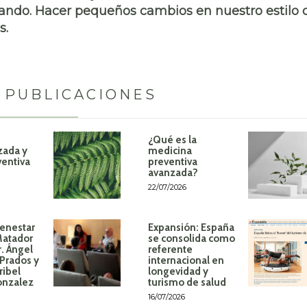
tando. Hacer pequeños cambios en nuestro estilo 
s.
 PUBLICACIONES
¿Qué es la
zada y
medicina
ventiva
preventiva
avanzada?
22/07/2026
ienestar
Expansión: España
Matador
se consolida como
r. Ángel
referente
Prados y
internacional en
ribel
longevidad y
onzalez
turismo de salud
16/07/2026