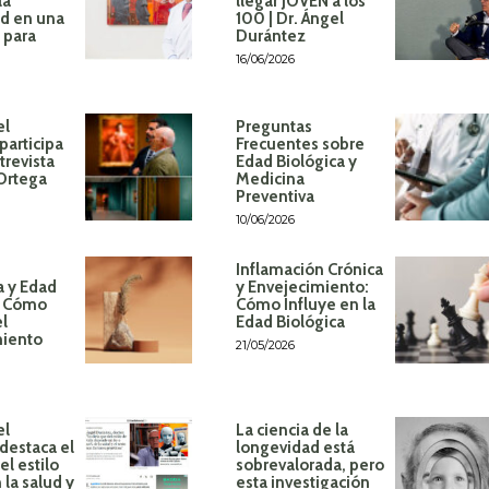
la
llegar JOVEN a los
d en una
100 | Dr. Ángel
 para
Durántez
16/06/2026
el
Preguntas
participa
Frecuentes sobre
trevista
Edad Biológica y
 Ortega
Medicina
Preventiva
10/06/2026
Inflamación Crónica
a y Edad
y Envejecimiento:
: Cómo
Cómo Influye en la
el
Edad Biológica
miento
21/05/2026
el
La ciencia de la
destaca el
longevidad está
l estilo
sobrevalorada, pero
 la salud y
esta investigación