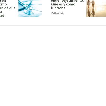
a en
Antienvejecimiento:
Cómo
Qué es y cómo
tes de que
funciona
la
15/02/2026
dad