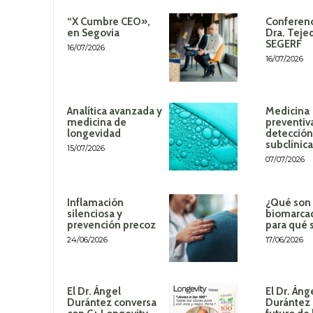
“X Cumbre CEO»,
Conferenc
en Segovia
Dra. Teje
SEGERF
16/07/2026
16/07/2026
Analítica avanzada y
Medicina
medicina de
preventiv
longevidad
detección
subclínica
15/07/2026
07/07/2026
Inflamación
¿Qué son 
silenciosa y
biomarca
prevención precoz
para qué 
24/06/2026
17/06/2026
El Dr. Ángel
El Dr. Áng
Durántez conversa
Durántez 