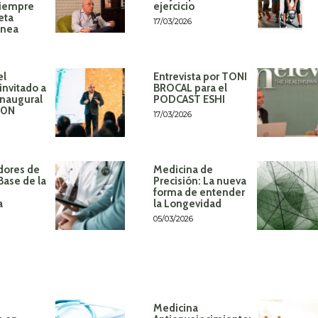
siempre
ejercicio
eta
17/03/2026
ánea
el
Entrevista por TONI
invitado a
BROCAL para el
inaugural
PODCAST ESHI
60N
17/03/2026
dores de
Medicina de
Base de la
Precisión: La nueva
forma de entender
a
la Longevidad
05/03/2026
Medicina