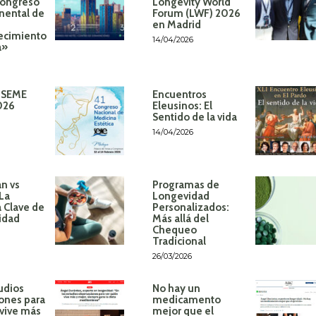
Congreso
Longevity World
inental de
Forum (LWF) 2026
en Madrid
ecimiento
14/04/2026
á»
 SEME
Encuentros
026
Eleusinos: El
Sentido de la vida
14/04/2026
n vs
Programas de
 La
Longevidad
 Clave de
Personalizados:
idad
Más allá del
Chequeo
Tradicional
26/03/2026
udios
No hay un
ones para
medicamento
 vive más
mejor que el