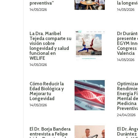
preventiva”
la longev
14/05/2026
14/05/2026
La Dra. Maribel
Dr Duránt
Tejeda comparte su
presente 
visión sobre
EGYM Inn
longevidad y salud
Congress
funcional en
Valencia
WELIFE
14/05/2026
14/05/2026
Cómo Reducir la
Optimizac
Edad Biológica y
Rendimie
Mejorar tu
Energía Fí
Longevidad
Mental de
Medicina
14/05/2026
Preventiv
24/04/2026
El Dr. Borja Bandera
El Dr. Áng
entrevista a Felipe
Durántez 