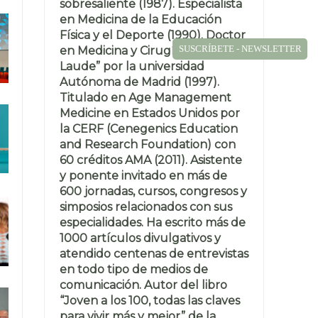
sobresaliente (1987). Especialista
en Medicina de la Educación
Física y el Deporte (1990). Doctor
SUSCRÍBETE - NEWSLETTER
en Medicina y Cirugía “Cum
Laude” por la universidad
Autónoma de Madrid (1997).
Titulado en Age Management
Medicine en Estados Unidos por
la CERF (Cenegenics Education
and Research Foundation) con
60 créditos AMA (2011). Asistente
y ponente invitado en más de
600 jornadas, cursos, congresos y
simposios relacionados con sus
especialidades. Ha escrito más de
1000 artículos divulgativos y
atendido centenas de entrevistas
en todo tipo de medios de
comunicación. Autor del libro
“Joven a los 100, todas las claves
para vivir más y mejor” de la