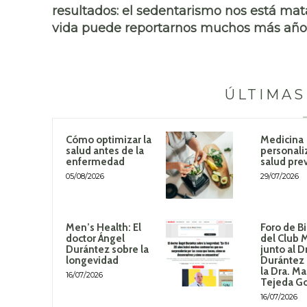
resultados: el sedentarismo nos está ma
vida puede reportarnos muchos más año
ÚLTIMAS
Cómo optimizar la
Medicina
salud antes de la
personali
enfermedad
salud pre
05/08/2026
29/07/2026
Men’s Health: El
Foro de B
doctor Ángel
del Club 
Durántez sobre la
junto al D
longevidad
Durántez 
la Dra. Ma
16/07/2026
Tejeda G
16/07/2026