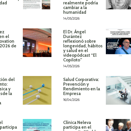
idad
realmente podría
cambiar a la
humanidad
14/05/2026
ez
El Dr. Ángel
en el
Durántez
ovation
reflexionó sobre
 2026 de
longevidad, hábitos
y salud en el
videopódcast “El
Copiloto”
14/05/2026
ión del
Salud Corporativa:
nto:
Prevención y
sica y
Rendimiento en la
sde la
Empresa
16/04/2026
a
el
Clínica Neleva
participa
participa en el