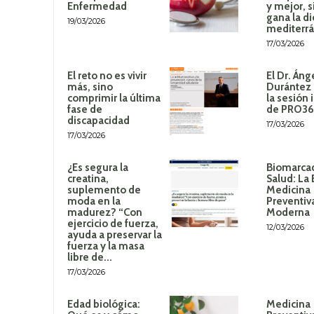
Enfermedad
y mejor, 
gana la di
19/03/2026
mediterr
17/03/2026
El reto no es vivir
El Dr. Áng
más, sino
Durántez 
comprimir la última
la sesión 
fase de
de PRO3
discapacidad
17/03/2026
17/03/2026
¿Es segura la
Biomarca
creatina,
Salud: La 
suplemento de
Medicina
moda en la
Preventiv
madurez? “Con
Moderna
ejercicio de fuerza,
12/03/2026
ayuda a preservar la
fuerza y la masa
libre de...
17/03/2026
Edad biológica:
Medicina