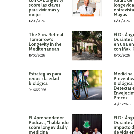
con C+ Longevity
futuro de 
sobre las claves
longevida
para vivir más y
entrevista
mejor
Magas
16/06/2026
16/06/2026
The Slow Retreat:
El Dr. Áng
Tomorrow’s
Durántez 
Longevity in the
en una en
Mediterranean
con Iñaki
16/06/2026
16/06/2026
Estrategias para
Medicina
reducir la edad
Preventiv
biológica
Biológica
Detectar 
04/06/2026
Envejeci
Precoz
28/05/2026
El Aprehendedor
El Dr. Áng
Podcast, “hablando
Durántez 
sobre longevidad y
impacto de
medicina
de vida en