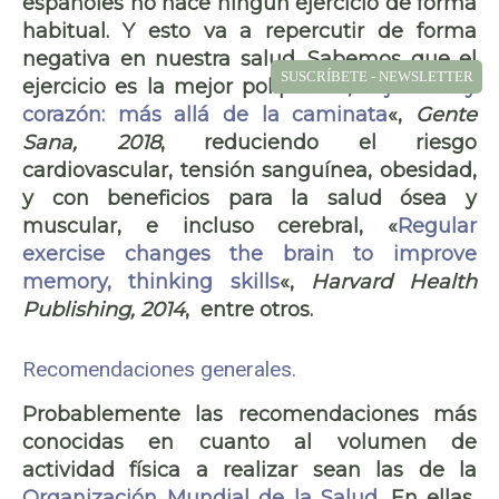
españoles no hace ningún ejercicio de forma
habitual. Y esto va a repercutir de forma
negativa en nuestra salud. Sabemos que el
SUSCRÍBETE - NEWSLETTER
ejercicio es la mejor polipíldora, «
Ejercicio y
corazón: más allá de la caminata
«,
Gente
Sana, 2018
, reduciendo el riesgo
cardiovascular, tensión sanguínea, obesidad,
y con beneficios para la salud ósea y
muscular, e incluso cerebral, «
Regular
exercise changes the brain to improve
memory, thinking skills
«,
Harvard Health
Publishing, 2014
, entre otros.
Recomendaciones generales.
Probablemente las recomendaciones más
conocidas en cuanto al volumen de
actividad física a realizar sean las de la
Organización Mundial de la Salud
. En ellas,