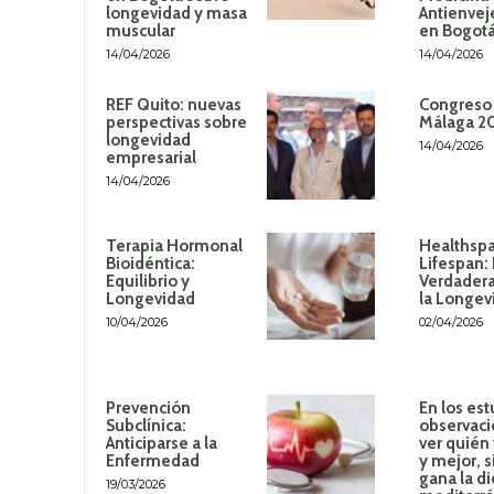
longevidad y masa
Antienvej
muscular
en Bogot
14/04/2026
14/04/2026
REF Quito: nuevas
Congreso
perspectivas sobre
Málaga 2
longevidad
14/04/2026
empresarial
14/04/2026
Terapia Hormonal
Healthspa
Bioidéntica:
Lifespan:
Equilibrio y
Verdadera
Longevidad
la Longev
10/04/2026
02/04/2026
Prevención
En los est
Subclínica:
observaci
Anticiparse a la
ver quién
Enfermedad
y mejor, 
gana la di
19/03/2026