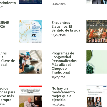
ecimiento
14/04/2026
á»
 SEME
Encuentros
026
Eleusinos: El
Sentido de la vida
14/04/2026
n vs
Programas de
 La
Longevidad
 Clave de
Personalizados:
idad
Más allá del
Chequeo
Tradicional
26/03/2026
udios
No hay un
ones para
medicamento
 vive más
mejor que el
siempre
ejercicio
eta
17/03/2026