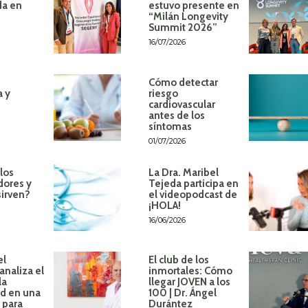
da en
estuvo presente en
“Milán Longevity
Summit 2026”
16/07/2026
Cómo detectar
a y
riesgo
cardiovascular
antes de los
síntomas
01/07/2026
los
La Dra. Maribel
dores y
Tejeda participa en
sirven?
el videopodcast de
¡HOLA!
16/06/2026
el
El club de los
analiza el
inmortales: Cómo
la
llegar JOVEN a los
d en una
100 | Dr. Ángel
 para
Durántez