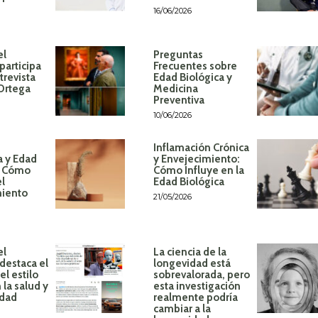
16/06/2026
el
Preguntas
participa
Frecuentes sobre
trevista
Edad Biológica y
 Ortega
Medicina
Preventiva
10/06/2026
Inflamación Crónica
a y Edad
y Envejecimiento:
: Cómo
Cómo Influye en la
el
Edad Biológica
miento
21/05/2026
el
La ciencia de la
destaca el
longevidad está
l estilo
sobrevalorada, pero
 la salud y
esta investigación
idad
realmente podría
cambiar a la