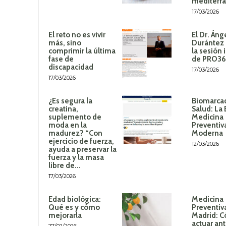
mediterr
17/03/2026
El reto no es vivir
El Dr. Áng
más, sino
Durántez 
comprimir la última
la sesión 
fase de
de PRO3
discapacidad
17/03/2026
17/03/2026
¿Es segura la
Biomarca
creatina,
Salud: La 
suplemento de
Medicina
moda en la
Preventiv
madurez? “Con
Moderna
ejercicio de fuerza,
12/03/2026
ayuda a preservar la
fuerza y la masa
libre de...
17/03/2026
Edad biológica:
Medicina
Qué es y cómo
Preventiv
mejorarla
Madrid: 
actuar an
27/02/2026