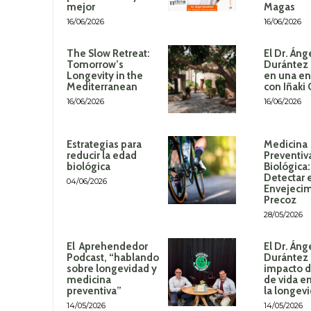
mejor
Magas
16/06/2026
16/06/2026
The Slow Retreat:
El Dr. Áng
Tomorrow’s
Durántez 
Longevity in the
en una en
Mediterranean
con Iñaki
16/06/2026
16/06/2026
Estrategias para
Medicina
reducir la edad
Preventiv
biológica
Biológica
Detectar 
04/06/2026
Envejeci
Precoz
28/05/2026
El Aprehendedor
El Dr. Áng
Podcast, “hablando
Durántez 
sobre longevidad y
impacto de
medicina
de vida en
preventiva”
la longev
14/05/2026
14/05/2026