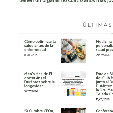
tienen un organismo cuatro años más jo
ÚLTIMAS
Cómo optimizar la
Medicina
salud antes de la
personali
enfermedad
salud pre
05/08/2026
29/07/2026
Men’s Health: El
Foro de B
doctor Ángel
del Club 
Durántez sobre la
junto al D
longevidad
Durántez 
la Dra. Ma
16/07/2026
Tejeda G
16/07/2026
“X Cumbre CEO»,
Conferenc