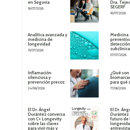
en Segovia
Dra. Teje
SEGERF
16/07/2026
16/07/2026
Analítica avanzada y
Medicina
medicina de
preventiv
longevidad
detección
subclínica
15/07/2026
07/07/2026
Inflamación
¿Qué son 
silenciosa y
biomarca
prevención precoz
para qué 
24/06/2026
17/06/2026
El Dr. Ángel
El Dr. Áng
Durántez conversa
Durántez 
con C+ Longevity
futuro de 
sobre las claves
longevida
para vivir más y
entrevista