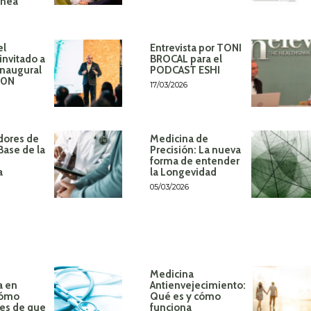
ánea
el
Entrevista por TONI
invitado a
BROCAL para el
inaugural
PODCAST ESHI
60N
17/03/2026
dores de
Medicina de
Base de la
Precisión: La nueva
forma de entender
a
la Longevidad
05/03/2026
Medicina
a en
Antienvejecimiento:
Cómo
Qué es y cómo
tes de que
funciona