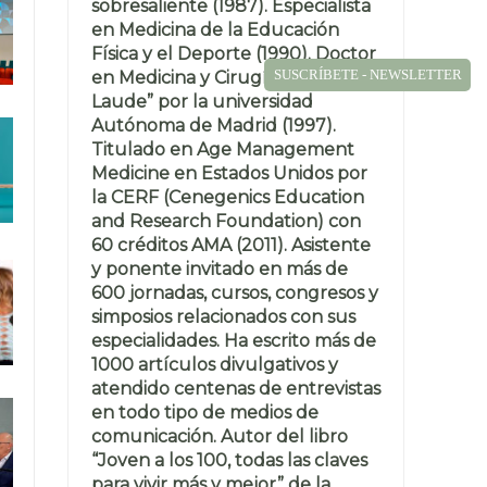
sobresaliente (1987). Especialista
en Medicina de la Educación
Física y el Deporte (1990). Doctor
SUSCRÍBETE - NEWSLETTER
en Medicina y Cirugía “Cum
Laude” por la universidad
Autónoma de Madrid (1997).
Titulado en Age Management
Medicine en Estados Unidos por
la CERF (Cenegenics Education
and Research Foundation) con
60 créditos AMA (2011). Asistente
y ponente invitado en más de
600 jornadas, cursos, congresos y
simposios relacionados con sus
especialidades. Ha escrito más de
1000 artículos divulgativos y
atendido centenas de entrevistas
en todo tipo de medios de
comunicación. Autor del libro
“Joven a los 100, todas las claves
para vivir más y mejor” de la