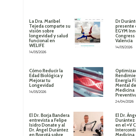
La Dra. Maribel
Dr Duránt
Tejeda comparte su
presente 
visión sobre
EGYM Inn
longevidad y salud
Congress
funcional en
Valencia
WELIFE
14/05/2026
14/05/2026
Cómo Reducir la
Optimizac
Edad Biológica y
Rendimie
Mejorar tu
Energía Fí
Longevidad
Mental de
Medicina
14/05/2026
Preventiv
24/04/2026
El Dr. Borja Bandera
El Dr. Áng
entrevista a Felipe
Durántez 
Isidro Donate y al
en el «V 
Dr. Ángel Durántez
Intercont
en Bogotá sobre
Medicina