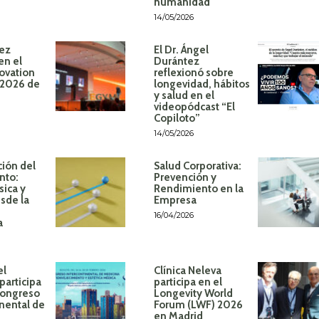
humanidad
14/05/2026
ez
El Dr. Ángel
en el
Durántez
ovation
reflexionó sobre
 2026 de
longevidad, hábitos
y salud en el
videopódcast “El
Copiloto”
14/05/2026
ión del
Salud Corporativa:
nto:
Prevención y
sica y
Rendimiento en la
sde la
Empresa
16/04/2026
a
el
Clínica Neleva
participa
participa en el
Congreso
Longevity World
inental de
Forum (LWF) 2026
en Madrid