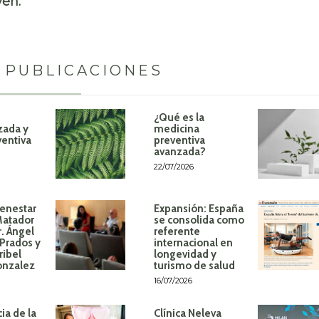
ven.
 PUBLICACIONES
¿Qué es la
zada y
medicina
ventiva
preventiva
avanzada?
22/07/2026
ienestar
Expansión: España
Matador
se consolida como
r. Ángel
referente
Prados y
internacional en
ribel
longevidad y
onzalez
turismo de salud
16/07/2026
ia de la
Clínica Neleva