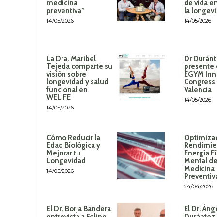
medicina
de vida en
preventiva”
la longev
14/05/2026
14/05/2026
La Dra. Maribel
Dr Duránt
Tejeda comparte su
presente 
visión sobre
EGYM Inn
longevidad y salud
Congress
funcional en
Valencia
WELIFE
14/05/2026
14/05/2026
Cómo Reducir la
Optimizac
Edad Biológica y
Rendimie
Mejorar tu
Energía Fí
Longevidad
Mental de
Medicina
14/05/2026
Preventiv
24/04/2026
El Dr. Borja Bandera
El Dr. Áng
entrevista a Felipe
Durántez 