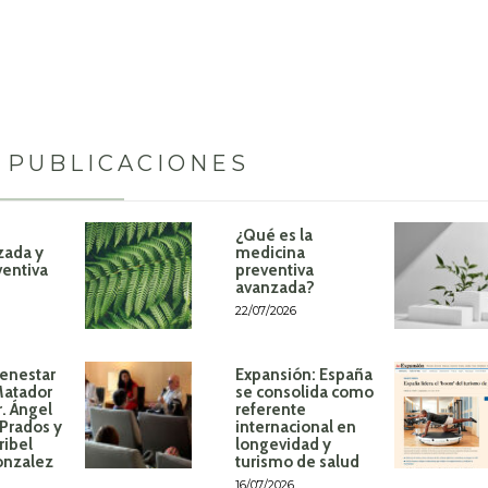
 PUBLICACIONES
¿Qué es la
zada y
medicina
ventiva
preventiva
avanzada?
22/07/2026
ienestar
Expansión: España
Matador
se consolida como
r. Ángel
referente
Prados y
internacional en
ribel
longevidad y
onzalez
turismo de salud
16/07/2026