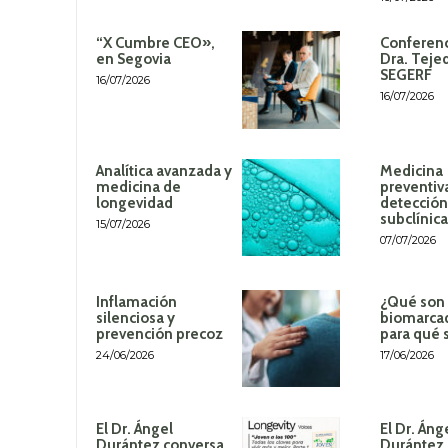
“X Cumbre CEO»,
Conferenc
en Segovia
Dra. Teje
SEGERF
16/07/2026
16/07/2026
Analítica avanzada y
Medicina
medicina de
preventiv
longevidad
detección
subclínica
15/07/2026
07/07/2026
Inflamación
¿Qué son 
silenciosa y
biomarca
prevención precoz
para qué 
24/06/2026
17/06/2026
El Dr. Ángel
El Dr. Áng
Durántez conversa
Durántez 