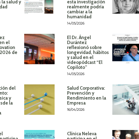
 la salud y
esta investigación
idad
realmente podría
cambiar a la
humanidad
14/05/2026
ez
El Dr. Ángel
en el
Durántez
ovation
reflexionó sobre
 2026 de
longevidad, hábitos
y salud en el
videopódcast “El
Copiloto”
14/05/2026
ión del
Salud Corporativa:
nto:
Prevención y
sica y
Rendimiento en la
sde la
Empresa
16/04/2026
a
el
Clínica Neleva
participa
participa en el