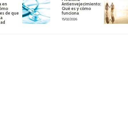
a en
Antienvejecimiento:
Cómo
Qué es y cómo
tes de que
funciona
la
15/02/2026
dad