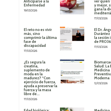
Anticiparse a la
ver quién
Enfermedad
y mejor, 
gana la di
19/03/2026
mediterr
17/03/2026
El reto no es vivir
El Dr. Áng
más, sino
Durántez 
comprimir la última
la sesión 
fase de
de PRO3
discapacidad
17/03/2026
17/03/2026
¿Es segura la
Biomarca
creatina,
Salud: La 
suplemento de
Medicina
moda en la
Preventiv
madurez? “Con
Moderna
ejercicio de fuerza,
12/03/2026
ayuda a preservar la
fuerza y la masa
libre de...
17/03/2026
Edad biológica:
Medicina