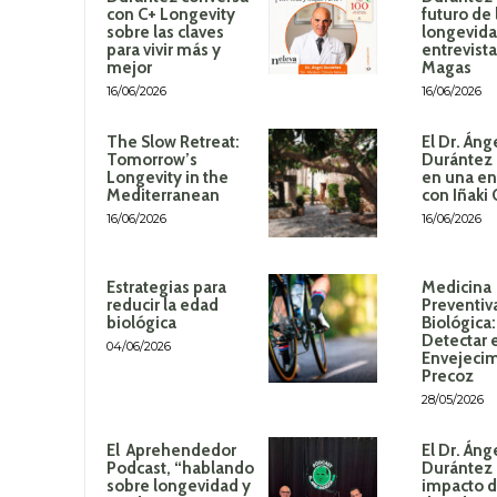
con C+ Longevity
futuro de 
sobre las claves
longevida
para vivir más y
entrevista
mejor
Magas
16/06/2026
16/06/2026
The Slow Retreat:
El Dr. Áng
Tomorrow’s
Durántez 
Longevity in the
en una en
Mediterranean
con Iñaki
16/06/2026
16/06/2026
Estrategias para
Medicina
reducir la edad
Preventiv
biológica
Biológica
Detectar 
04/06/2026
Envejeci
Precoz
28/05/2026
El Aprehendedor
El Dr. Áng
Podcast, “hablando
Durántez 
sobre longevidad y
impacto de