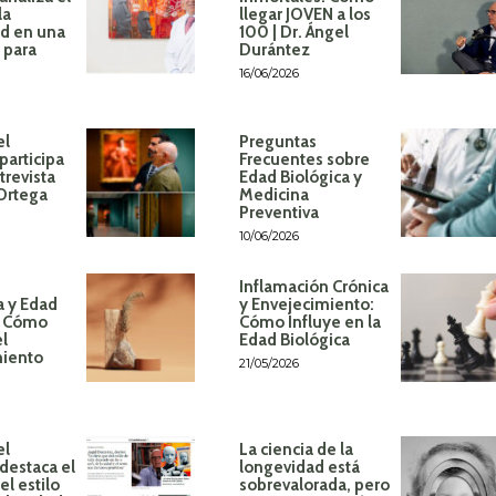
la
llegar JOVEN a los
d en una
100 | Dr. Ángel
 para
Durántez
16/06/2026
el
Preguntas
participa
Frecuentes sobre
trevista
Edad Biológica y
 Ortega
Medicina
Preventiva
10/06/2026
Inflamación Crónica
a y Edad
y Envejecimiento:
: Cómo
Cómo Influye en la
el
Edad Biológica
miento
21/05/2026
el
La ciencia de la
destaca el
longevidad está
l estilo
sobrevalorada, pero