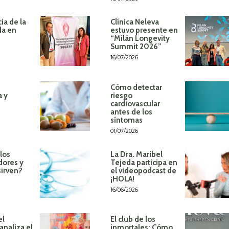
ia de la
Clínica Neleva
da en
estuvo presente en
“Milán Longevity
Summit 2026”
16/07/2026
Cómo detectar
a y
riesgo
cardiovascular
antes de los
síntomas
01/07/2026
los
La Dra. Maribel
dores y
Tejeda participa en
sirven?
el videopodcast de
¡HOLA!
16/06/2026
el
El club de los
analiza el
inmortales: Cómo