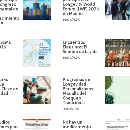
Congreso
Longevity World
inental de
Forum (LWF) 2026
en Madrid
ecimiento
14/04/2026
á»
 SEME
Encuentros
026
Eleusinos: El
Sentido de la vida
14/04/2026
n vs
Programas de
 La
Longevidad
 Clave de
Personalizados:
idad
Más allá del
Chequeo
Tradicional
26/03/2026
udios
No hay un
ones para
medicamento