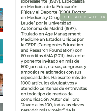
sobresaliente (1987). Especialista
en Medicina de la Educación
Física y el Deporte (1990). Doctor
SUSCRÍBETE - NEWSLETTER
en Medicina y Cirugía “Cum
Laude” por la universidad
Autónoma de Madrid (1997).
Titulado en Age Management
Medicine en Estados Unidos por
la CERF (Cenegenics Education
and Research Foundation) con
60 créditos AMA (2011). Asistente
y ponente invitado en más de
600 jornadas, cursos, congresos y
simposios relacionados con sus
especialidades. Ha escrito más de
1000 artículos divulgativos y
atendido centenas de entrevistas
en todo tipo de medios de
comunicación. Autor del libro
“Joven a los 100, todas las claves
para vivir más y mejor” de la