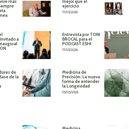
 vive más
mejor que el
siempre
ejercicio
eta
17/03/2026
ánea
el
Entrevista por TONI
invitado a
BROCAL para el
inaugural
PODCAST ESHI
60N
17/03/2026
dores de
Medicina de
Base de la
Precisión: La nueva
forma de entender
a
la Longevidad
05/03/2026
Medicina