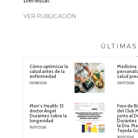
bienestar.
VER PUBLICACIÓN
ÚLTIMAS
Cómo optimizar la
Medicina
salud antes de la
personali
enfermedad
salud pre
05/08/2026
29/07/2026
Men’s Health: El
Foro de B
doctor Ángel
del Club 
Durántez sobre la
junto al D
longevidad
Durántez 
la Dra. Ma
16/07/2026
Tejeda G
16/07/2026