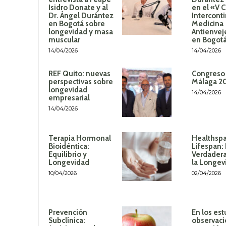
Isidro Donate y al
en el «V 
Dr. Ángel Durántez
Intercont
en Bogotá sobre
Medicina
longevidad y masa
Antienvej
muscular
en Bogot
14/04/2026
14/04/2026
REF Quito: nuevas
Congreso
perspectivas sobre
Málaga 2
longevidad
14/04/2026
empresarial
14/04/2026
Terapia Hormonal
Healthspa
Bioidéntica:
Lifespan:
Equilibrio y
Verdadera
Longevidad
la Longev
10/04/2026
02/04/2026
Prevención
En los est
Subclínica:
observaci