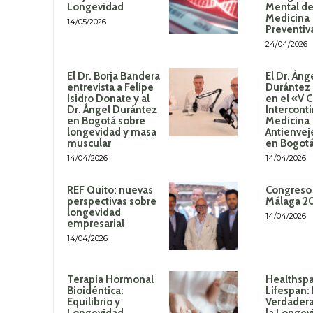
Longevidad
Mental de
Medicina
14/05/2026
Preventiv
24/04/2026
El Dr. Borja Bandera
El Dr. Áng
entrevista a Felipe
Durántez 
Isidro Donate y al
en el «V 
Dr. Ángel Durántez
Intercont
en Bogotá sobre
Medicina
longevidad y masa
Antienvej
muscular
en Bogot
14/04/2026
14/04/2026
REF Quito: nuevas
Congreso
perspectivas sobre
Málaga 2
longevidad
14/04/2026
empresarial
14/04/2026
Terapia Hormonal
Healthspa
Bioidéntica:
Lifespan:
Equilibrio y
Verdadera
Longevidad
la Longev