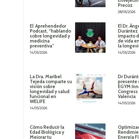
Envejeci
Precoz
28/05/2026
El Aprehendedor
El Dr. Áng
Podcast, “hablando
Durántez 
sobre longevidad y
impacto de
medicina
de vida en
preventiva”
la longev
14/05/2026
14/05/2026
La Dra. Maribel
Dr Duránt
Tejeda comparte su
presente 
visión sobre
EGYM Inn
longevidad y salud
Congress
funcional en
Valencia
WELIFE
14/05/2026
14/05/2026
Cómo Reducir la
Optimizac
Edad Biológica y
Rendimie
Mejorar tu
Energía Fí