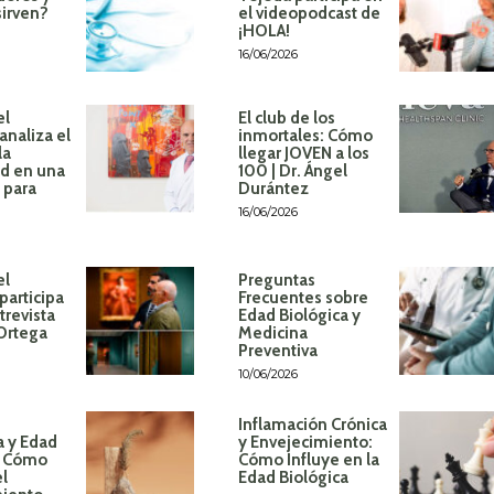
sirven?
el videopodcast de
¡HOLA!
16/06/2026
el
El club de los
analiza el
inmortales: Cómo
la
llegar JOVEN a los
d en una
100 | Dr. Ángel
 para
Durántez
16/06/2026
el
Preguntas
participa
Frecuentes sobre
trevista
Edad Biológica y
 Ortega
Medicina
Preventiva
10/06/2026
Inflamación Crónica
a y Edad
y Envejecimiento:
: Cómo
Cómo Influye en la
el
Edad Biológica