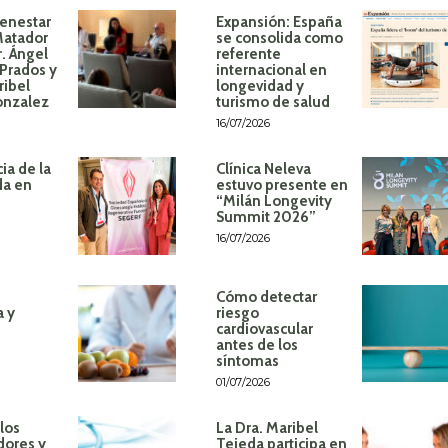
ienestar
Expansión: España
Matador
se consolida como
r. Ángel
referente
Prados y
internacional en
ribel
longevidad y
onzalez
turismo de salud
16/07/2026
ia de la
Clínica Neleva
da en
estuvo presente en
“Milán Longevity
Summit 2026”
16/07/2026
Cómo detectar
a y
riesgo
cardiovascular
antes de los
síntomas
01/07/2026
los
La Dra. Maribel
dores y
Tejeda participa en