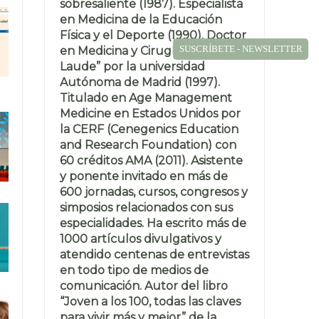
sobresaliente (1987). Especialista
en Medicina de la Educación
Física y el Deporte (1990). Doctor
SUSCRÍBETE - NEWSLETTER
en Medicina y Cirugía “Cum
Laude” por la universidad
Autónoma de Madrid (1997).
Titulado en Age Management
Medicine en Estados Unidos por
la CERF (Cenegenics Education
and Research Foundation) con
60 créditos AMA (2011). Asistente
y ponente invitado en más de
600 jornadas, cursos, congresos y
simposios relacionados con sus
especialidades. Ha escrito más de
1000 artículos divulgativos y
atendido centenas de entrevistas
en todo tipo de medios de
comunicación. Autor del libro
“Joven a los 100, todas las claves
para vivir más y mejor” de la