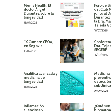
Men’s Health: El
Foro de B
doctor Ángel
del Club 
Durántez sobre la
junto al D
longevidad
Durántez 
la Dra. Ma
16/07/2026
Tejeda G
16/07/2026
“X Cumbre CEO»,
Conferenc
en Segovia
Dra. Teje
SEGERF
16/07/2026
16/07/2026
Analítica avanzada y
Medicina
medicina de
preventiv
longevidad
detección
subclínica
15/07/2026
07/07/2026
Inflamación
¿Qué son 
silenciosa y
biomarca