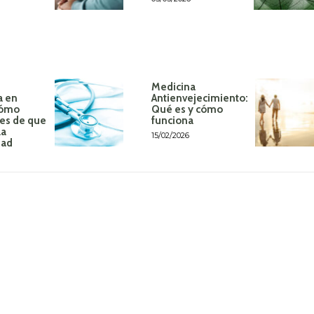
Medicina
a en
Antienvejecimiento:
Cómo
Qué es y cómo
tes de que
funciona
la
15/02/2026
dad