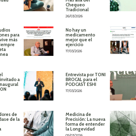
Chequeo
Tradicional
26/03/2026
udios
No hay un
ones para
medicamento
 vive más
mejor que el
siempre
ejercicio
eta
17/03/2026
ánea
el
Entrevista por TONI
invitado a
BROCAL para el
inaugural
PODCAST ESHI
60N
17/03/2026
dores de
Medicina de
Base de la
Precisión: La nueva
forma de entender
a
la Longevidad
05/03/2026