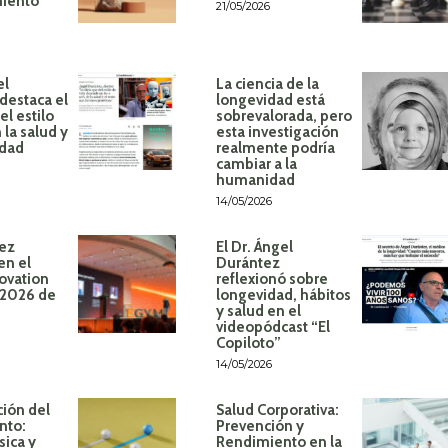
miento
21/05/2026
el
La ciencia de la
destaca el
longevidad está
l estilo
sobrevalorada, pero
 la salud y
esta investigación
idad
realmente podría
cambiar a la
humanidad
14/05/2026
ez
El Dr. Ángel
en el
Durántez
ovation
reflexionó sobre
 2026 de
longevidad, hábitos
y salud en el
videopódcast “El
Copiloto”
14/05/2026
ión del
Salud Corporativa:
nto:
Prevención y
sica y
Rendimiento en la