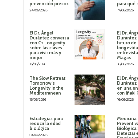
prevención precoz
para qué 
24/06/2026
17/06/2026
El Dr. Ángel
El Dr. Áng
Durántez conversa
Durántez 
con C+ Longevity
futuro de 
sobre las claves
longevida
para vivir más y
entrevista
mejor
Magas
16/06/2026
16/06/2026
The Slow Retreat:
El Dr. Áng
Tomorrow’s
Durántez 
Longevity in the
en una en
Mediterranean
con Iñaki
16/06/2026
16/06/2026
Estrategias para
Medicina
reducir la edad
Preventiv
biológica
Biológica
Detectar 
04/06/2026