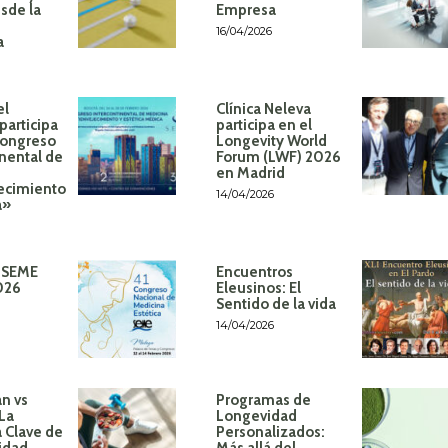
sde la
Empresa
16/04/2026
a
el
Clínica Neleva
participa
participa en el
Congreso
Longevity World
inental de
Forum (LWF) 2026
en Madrid
ecimiento
14/04/2026
á»
 SEME
Encuentros
026
Eleusinos: El
Sentido de la vida
14/04/2026
n vs
Programas de
 La
Longevidad
 Clave de
Personalizados:
idad
Más allá del