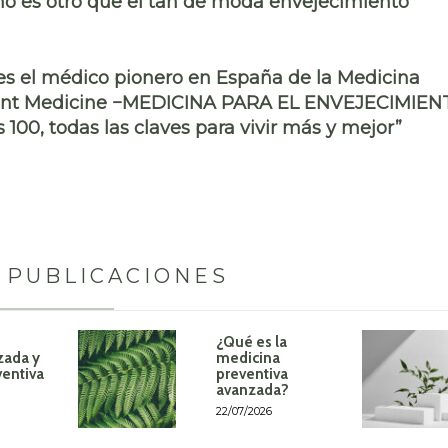
 no es otro que el tan de moda envejecimiento
, es el médico pionero en España de la Medicina
ment Medicine −MEDICINA PARA EL ENVEJECIMIE
 100, todas las claves para vivir más y mejor”
 PUBLICACIONES
¿Qué es la
zada y
medicina
ventiva
preventiva
avanzada?
22/07/2026