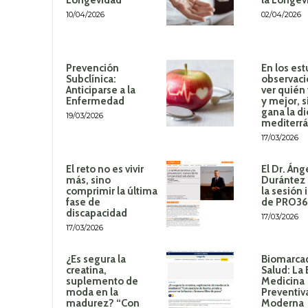
10/04/2026
02/04/2026
Prevención
En los est
Subclínica:
observaci
Anticiparse a la
ver quién
Enfermedad
y mejor, 
gana la di
19/03/2026
mediterr
17/03/2026
El reto no es vivir
El Dr. Áng
más, sino
Durántez 
comprimir la última
la sesión 
fase de
de PRO3
discapacidad
17/03/2026
17/03/2026
¿Es segura la
Biomarca
creatina,
Salud: La 
suplemento de
Medicina
moda en la
Preventiv
madurez? “Con
Moderna