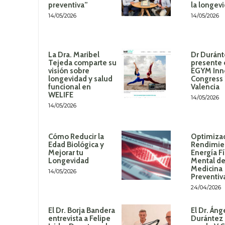
preventiva”
la longev
14/05/2026
14/05/2026
La Dra. Maribel
Dr Duránt
Tejeda comparte su
presente 
visión sobre
EGYM Inn
longevidad y salud
Congress
funcional en
Valencia
WELIFE
14/05/2026
14/05/2026
Cómo Reducir la
Optimizac
Edad Biológica y
Rendimie
Mejorar tu
Energía Fí
Longevidad
Mental de
Medicina
14/05/2026
Preventiv
24/04/2026
El Dr. Borja Bandera
El Dr. Áng
entrevista a Felipe
Durántez 