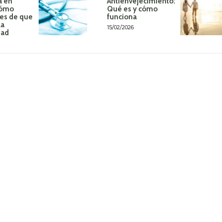
a en
Antienvejecimiento:
Cómo
Qué es y cómo
tes de que
funciona
la
15/02/2026
dad