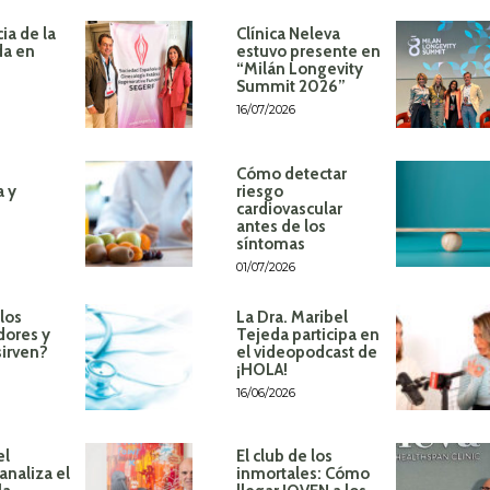
ia de la
Clínica Neleva
da en
estuvo presente en
“Milán Longevity
Summit 2026”
16/07/2026
Cómo detectar
a y
riesgo
cardiovascular
antes de los
síntomas
01/07/2026
los
La Dra. Maribel
dores y
Tejeda participa en
sirven?
el videopodcast de
¡HOLA!
16/06/2026
el
El club de los
analiza el
inmortales: Cómo