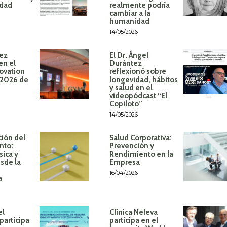
idad
realmente podría
cambiar a la
humanidad
14/05/2026
ez
El Dr. Ángel
en el
Durántez
ovation
reflexionó sobre
 2026 de
longevidad, hábitos
y salud en el
videopódcast “El
Copiloto”
14/05/2026
ión del
Salud Corporativa:
nto:
Prevención y
sica y
Rendimiento en la
sde la
Empresa
16/04/2026
a
el
Clínica Neleva
participa
participa en el