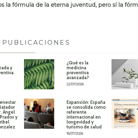
 la fórmula de la eterna juventud, pero sí la fór
 PUBLICACIONES
¿Qué es la
zada y
medicina
ventiva
preventiva
avanzada?
22/07/2026
ienestar
Expansión: España
Matador
se consolida como
r. Ángel
referente
Prados y
internacional en
ribel
longevidad y
onzalez
turismo de salud
16/07/2026