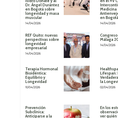
Isidro Donate y al
en el «V 
Dr. Ángel Durántez
Intercont
en Bogotá sobre
Medicina
longevidad y masa
Antienvej
muscular
en Bogot
14/04/2026
14/04/2026
REF Quito: nuevas
Congreso
perspectivas sobre
Málaga 2
longevidad
14/04/2026
empresarial
14/04/2026
Terapia Hormonal
Healthspa
Bioidéntica:
Lifespan:
Equilibrio y
Verdadera
Longevidad
la Longev
10/04/2026
02/04/2026
Prevención
En los est
Subclínica:
observaci
Anticiparse a la
ver quién