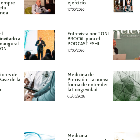
siempre
ejercicio
eta
17/03/2026
ánea
el
Entrevista por TONI
invitado a
BROCAL para el
inaugural
PODCAST ESHI
60N
17/03/2026
dores de
Medicina de
Base de la
Precisión: La nueva
forma de entender
a
la Longevidad
05/03/2026
Medicina