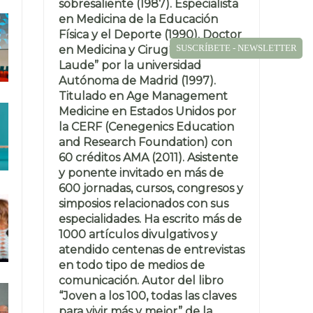
sobresaliente (1987). Especialista
en Medicina de la Educación
Física y el Deporte (1990). Doctor
SUSCRÍBETE - NEWSLETTER
en Medicina y Cirugía “Cum
Laude” por la universidad
Autónoma de Madrid (1997).
Titulado en Age Management
Medicine en Estados Unidos por
la CERF (Cenegenics Education
and Research Foundation) con
60 créditos AMA (2011). Asistente
y ponente invitado en más de
600 jornadas, cursos, congresos y
simposios relacionados con sus
especialidades. Ha escrito más de
1000 artículos divulgativos y
atendido centenas de entrevistas
en todo tipo de medios de
comunicación. Autor del libro
“Joven a los 100, todas las claves
para vivir más y mejor” de la