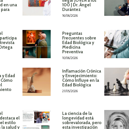
la
llegar JOVEN a los
d en una
100 | Dr. Ángel
 para
Durántez
16/06/2026
el
Preguntas
participa
Frecuentes sobre
trevista
Edad Biológica y
 Ortega
Medicina
Preventiva
10/06/2026
Inflamación Crónica
a y Edad
y Envejecimiento:
: Cómo
Cómo Influye en la
el
Edad Biológica
miento
21/05/2026
el
La ciencia de la
destaca el
longevidad está
l estilo
sobrevalorada, pero
 la salud y
esta investigación