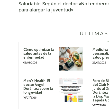
Saludable. Según el doctor: «No tendremos
para alargar la juventud»
ÚLTIMAS
Cómo optimizar la
Medicina
salud antes de la
personali
enfermedad
salud pre
05/08/2026
29/07/2026
Men’s Health: El
Foro de B
doctor Ángel
del Club 
Durántez sobre la
junto al D
longevidad
Durántez 
la Dra. Ma
16/07/2026
Tejeda G
16/07/2026