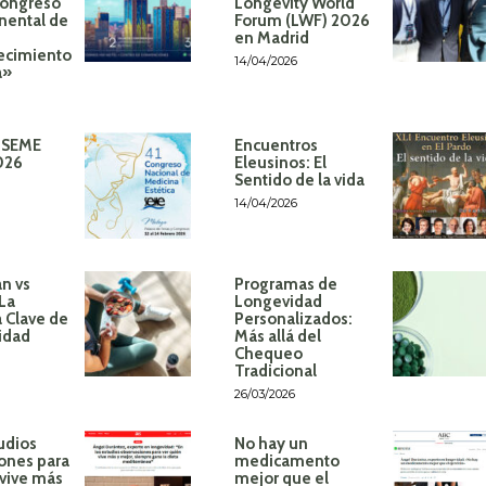
Congreso
Longevity World
inental de
Forum (LWF) 2026
en Madrid
ecimiento
14/04/2026
á»
 SEME
Encuentros
026
Eleusinos: El
Sentido de la vida
14/04/2026
n vs
Programas de
 La
Longevidad
 Clave de
Personalizados:
idad
Más allá del
Chequeo
Tradicional
26/03/2026
udios
No hay un
ones para
medicamento
 vive más
mejor que el