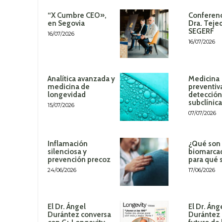
“X Cumbre CEO»,
Conferenc
en Segovia
Dra. Teje
SEGERF
16/07/2026
16/07/2026
Analítica avanzada y
Medicina
medicina de
preventiv
longevidad
detección
subclínica
15/07/2026
07/07/2026
Inflamación
¿Qué son 
silenciosa y
biomarca
prevención precoz
para qué 
24/06/2026
17/06/2026
El Dr. Ángel
El Dr. Áng
Durántez conversa
Durántez 