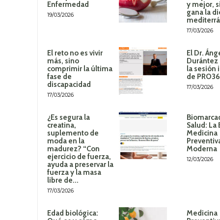
Enfermedad
y mejor, 
gana la di
19/03/2026
mediterr
17/03/2026
El reto no es vivir
El Dr. Áng
más, sino
Durántez 
comprimir la última
la sesión 
fase de
de PRO3
discapacidad
17/03/2026
17/03/2026
¿Es segura la
Biomarca
creatina,
Salud: La 
suplemento de
Medicina
moda en la
Preventiv
madurez? “Con
Moderna
ejercicio de fuerza,
12/03/2026
ayuda a preservar la
fuerza y la masa
libre de...
17/03/2026
Edad biológica:
Medicina