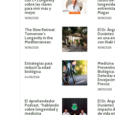
con C+ Longevity
futuro de 
sobre las claves
longevida
para vivir más y
entrevista
mejor
Magas
16/06/2026
16/06/2026
The Slow Retreat:
El Dr. Áng
Tomorrow’s
Durántez 
Longevity in the
en una en
Mediterranean
con Iñaki
16/06/2026
16/06/2026
Estrategias para
Medicina
reducir la edad
Preventiv
biológica
Biológica
Detectar 
04/06/2026
Envejeci
Precoz
28/05/2026
El Aprehendedor
El Dr. Áng
Podcast, “hablando
Durántez 
sobre longevidad y
impacto de
medicina
de vida en