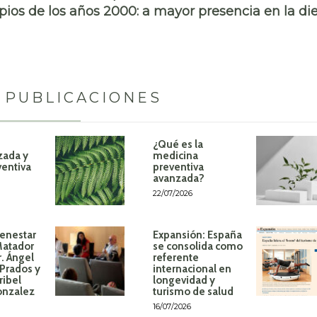
pios de los años 2000: a mayor presencia en la die
 PUBLICACIONES
¿Qué es la
zada y
medicina
ventiva
preventiva
avanzada?
22/07/2026
ienestar
Expansión: España
Matador
se consolida como
r. Ángel
referente
Prados y
internacional en
ribel
longevidad y
onzalez
turismo de salud
16/07/2026