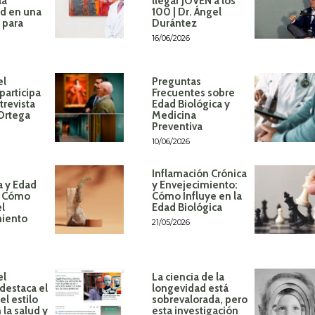
la
llegar JOVEN a los
d en una
100 | Dr. Ángel
 para
Durántez
16/06/2026
el
Preguntas
participa
Frecuentes sobre
trevista
Edad Biológica y
 Ortega
Medicina
Preventiva
10/06/2026
Inflamación Crónica
a y Edad
y Envejecimiento:
: Cómo
Cómo Influye en la
el
Edad Biológica
miento
21/05/2026
el
La ciencia de la
destaca el
longevidad está
l estilo
sobrevalorada, pero
 la salud y
esta investigación