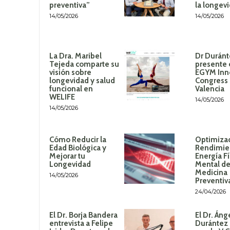
preventiva”
la longev
14/05/2026
14/05/2026
La Dra. Maribel
Dr Duránt
Tejeda comparte su
presente 
visión sobre
EGYM Inn
longevidad y salud
Congress
funcional en
Valencia
WELIFE
14/05/2026
14/05/2026
Cómo Reducir la
Optimizac
Edad Biológica y
Rendimie
Mejorar tu
Energía Fí
Longevidad
Mental de
Medicina
14/05/2026
Preventiv
24/04/2026
El Dr. Borja Bandera
El Dr. Áng
entrevista a Felipe
Durántez 