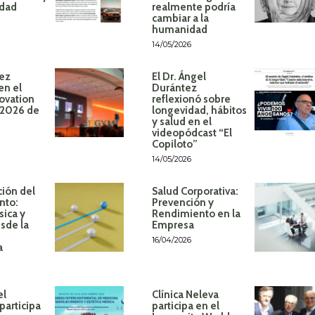
idad
realmente podría
cambiar a la
humanidad
14/05/2026
ez
El Dr. Ángel
en el
Durántez
ovation
reflexionó sobre
 2026 de
longevidad, hábitos
y salud en el
videopódcast “El
Copiloto”
14/05/2026
ión del
Salud Corporativa:
nto:
Prevención y
sica y
Rendimiento en la
sde la
Empresa
16/04/2026
a
el
Clínica Neleva
participa
participa en el