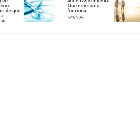
a en
Antienvejecimiento:
Cómo
Qué es y cómo
tes de que
funciona
la
15/02/2026
dad