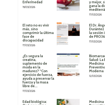
Enfermedad
y mejor, 
gana la di
19/03/2026
mediterr
17/03/2026
El reto no es vivir
El Dr. Áng
más, sino
Durántez 
comprimir la última
la sesión 
fase de
de PRO3
discapacidad
17/03/2026
17/03/2026
¿Es segura la
Biomarca
creatina,
Salud: La 
suplemento de
Medicina
moda en la
Preventiv
madurez? “Con
Moderna
ejercicio de fuerza,
12/03/2026
ayuda a preservar la
fuerza y la masa
libre de...
17/03/2026
Edad biológica:
Medicina