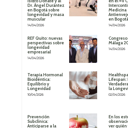
Isidro Donate y al
en el «V 
Dr. Ángel Durántez
Intercont
en Bogotá sobre
Medicina
longevidad y masa
Antienvej
muscular
en Bogot
14/04/2026
14/04/2026
REF Quito: nuevas
Congreso
perspectivas sobre
Málaga 2
longevidad
14/04/2026
empresarial
14/04/2026
Terapia Hormonal
Healthspa
Bioidéntica:
Lifespan:
Equilibrio y
Verdadera
Longevidad
la Longev
10/04/2026
02/04/2026
Prevención
En los est
Subclínica:
observaci
Anticiparse a la
ver quién