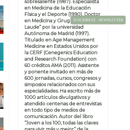
sobresaliente (1987). Especialista
en Medicina de la Educación
Física y el Deporte (1990). Doctor
SUSCRÍBETE - NEWSLETTER
en Medicina y Cirugía “Cum
Laude” por la universidad
Autónoma de Madrid (1997).
Titulado en Age Management
Medicine en Estados Unidos por
la CERF (Cenegenics Education
and Research Foundation) con
60 créditos AMA (2011). Asistente
y ponente invitado en más de
600 jornadas, cursos, congresos y
simposios relacionados con sus
especialidades. Ha escrito más de
1000 artículos divulgativos y
atendido centenas de entrevistas
en todo tipo de medios de
comunicación. Autor del libro
“Joven a los 100, todas las claves
para vivir más y mejor” de la