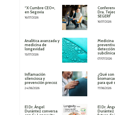
“X Cumbre CEO»,
Conferenc
en Segovia
Dra. Teje
SEGERF
16/07/2026
16/07/2026
Analítica avanzada y
Medicina
medicina de
preventiv
longevidad
detección
subclínica
15/07/2026
07/07/2026
Inflamación
¿Qué son 
silenciosa y
biomarca
prevención precoz
para qué 
24/06/2026
17/06/2026
El Dr. Ángel
El Dr. Áng
Durántez conversa
Durántez 