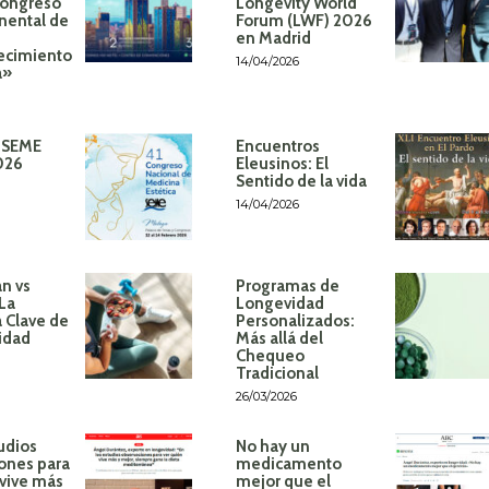
Congreso
Longevity World
inental de
Forum (LWF) 2026
en Madrid
ecimiento
14/04/2026
á»
 SEME
Encuentros
026
Eleusinos: El
Sentido de la vida
14/04/2026
n vs
Programas de
 La
Longevidad
 Clave de
Personalizados:
idad
Más allá del
Chequeo
Tradicional
26/03/2026
udios
No hay un
ones para
medicamento
 vive más
mejor que el