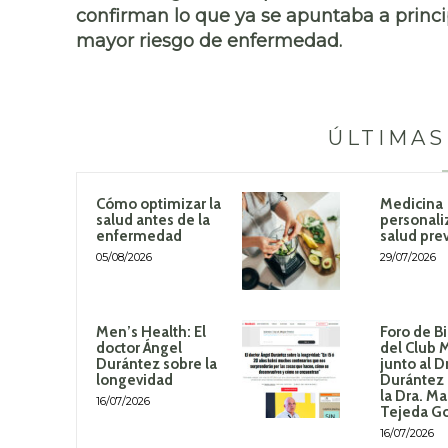
confirman lo que ya se apuntaba a princi
mayor riesgo de enfermedad.
ÚLTIMAS
Cómo optimizar la
Medicina
salud antes de la
personali
enfermedad
salud pre
05/08/2026
29/07/2026
Men’s Health: El
Foro de B
doctor Ángel
del Club 
Durántez sobre la
junto al D
longevidad
Durántez 
la Dra. Ma
16/07/2026
Tejeda G
16/07/2026