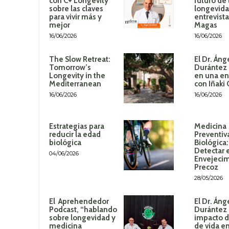
con C+ Longevity
futuro de 
sobre las claves
longevida
para vivir más y
entrevista
mejor
Magas
16/06/2026
16/06/2026
The Slow Retreat:
El Dr. Áng
Tomorrow’s
Durántez 
Longevity in the
en una en
Mediterranean
con Iñaki
16/06/2026
16/06/2026
Estrategias para
Medicina
reducir la edad
Preventiv
biológica
Biológica
Detectar 
04/06/2026
Envejeci
Precoz
28/05/2026
El Aprehendedor
El Dr. Áng
Podcast, “hablando
Durántez 
sobre longevidad y
impacto de
medicina
de vida en