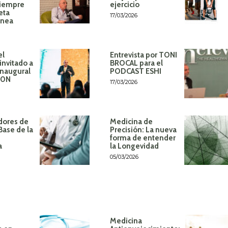
siempre
ejercicio
eta
17/03/2026
ánea
el
Entrevista por TONI
invitado a
BROCAL para el
inaugural
PODCAST ESHI
60N
17/03/2026
dores de
Medicina de
Base de la
Precisión: La nueva
forma de entender
a
la Longevidad
05/03/2026
Medicina