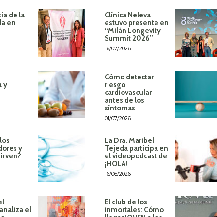
ia de la
Clínica Neleva
da en
estuvo presente en
“Milán Longevity
Summit 2026”
16/07/2026
Cómo detectar
a y
riesgo
cardiovascular
antes de los
síntomas
01/07/2026
los
La Dra. Maribel
dores y
Tejeda participa en
sirven?
el videopodcast de
¡HOLA!
16/06/2026
el
El club de los
analiza el
inmortales: Cómo