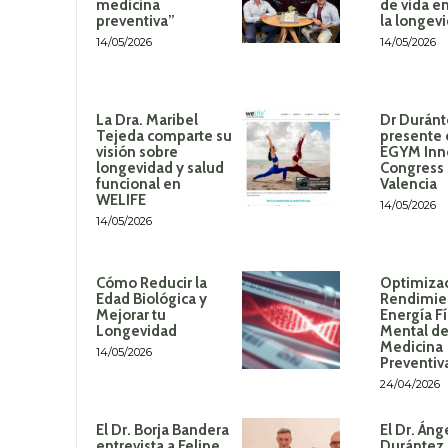
medicina
de vida en
preventiva”
la longev
14/05/2026
14/05/2026
La Dra. Maribel
Dr Duránt
Tejeda comparte su
presente 
visión sobre
EGYM Inn
longevidad y salud
Congress
funcional en
Valencia
WELIFE
14/05/2026
14/05/2026
Cómo Reducir la
Optimizac
Edad Biológica y
Rendimie
Mejorar tu
Energía Fí
Longevidad
Mental de
Medicina
14/05/2026
Preventiv
24/04/2026
El Dr. Borja Bandera
El Dr. Áng
entrevista a Felipe
Durántez 