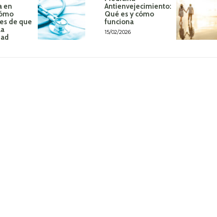
a en
Antienvejecimiento:
Cómo
Qué es y cómo
tes de que
funciona
la
15/02/2026
dad