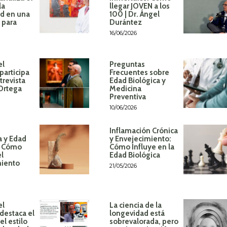
la
llegar JOVEN a los
d en una
100 | Dr. Ángel
 para
Durántez
16/06/2026
el
Preguntas
participa
Frecuentes sobre
trevista
Edad Biológica y
 Ortega
Medicina
Preventiva
10/06/2026
Inflamación Crónica
a y Edad
y Envejecimiento:
: Cómo
Cómo Influye en la
el
Edad Biológica
miento
21/05/2026
el
La ciencia de la
destaca el
longevidad está
l estilo
sobrevalorada, pero