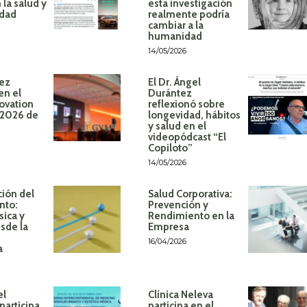
 la salud y
esta investigación
idad
realmente podría
cambiar a la
humanidad
14/05/2026
ez
El Dr. Ángel
en el
Durántez
ovation
reflexionó sobre
 2026 de
longevidad, hábitos
y salud en el
videopódcast “El
Copiloto”
14/05/2026
ión del
Salud Corporativa:
nto:
Prevención y
sica y
Rendimiento en la
sde la
Empresa
16/04/2026
a
el
Clínica Neleva
participa
participa en el