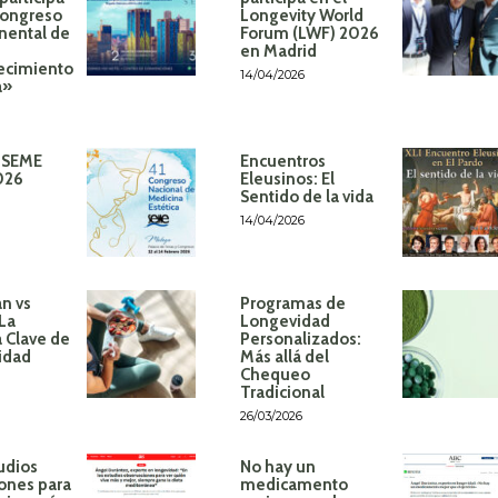
Congreso
Longevity World
inental de
Forum (LWF) 2026
en Madrid
ecimiento
14/04/2026
á»
 SEME
Encuentros
026
Eleusinos: El
Sentido de la vida
14/04/2026
n vs
Programas de
 La
Longevidad
 Clave de
Personalizados:
idad
Más allá del
Chequeo
Tradicional
26/03/2026
udios
No hay un
ones para
medicamento