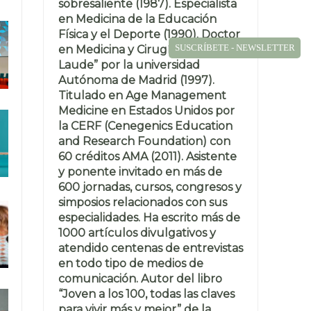
sobresaliente (1987). Especialista
en Medicina de la Educación
Física y el Deporte (1990). Doctor
SUSCRÍBETE - NEWSLETTER
en Medicina y Cirugía “Cum
Laude” por la universidad
Autónoma de Madrid (1997).
Titulado en Age Management
Medicine en Estados Unidos por
la CERF (Cenegenics Education
and Research Foundation) con
60 créditos AMA (2011). Asistente
y ponente invitado en más de
600 jornadas, cursos, congresos y
simposios relacionados con sus
especialidades. Ha escrito más de
1000 artículos divulgativos y
atendido centenas de entrevistas
en todo tipo de medios de
comunicación. Autor del libro
“Joven a los 100, todas las claves
para vivir más y mejor” de la