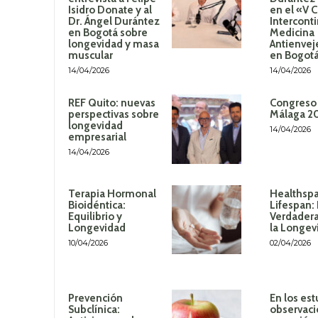
Isidro Donate y al
en el «V 
Dr. Ángel Durántez
Intercont
en Bogotá sobre
Medicina
longevidad y masa
Antienvej
muscular
en Bogot
14/04/2026
14/04/2026
REF Quito: nuevas
Congreso
perspectivas sobre
Málaga 2
longevidad
14/04/2026
empresarial
14/04/2026
Terapia Hormonal
Healthspa
Bioidéntica:
Lifespan:
Equilibrio y
Verdadera
Longevidad
la Longev
10/04/2026
02/04/2026
Prevención
En los est
Subclínica:
observaci