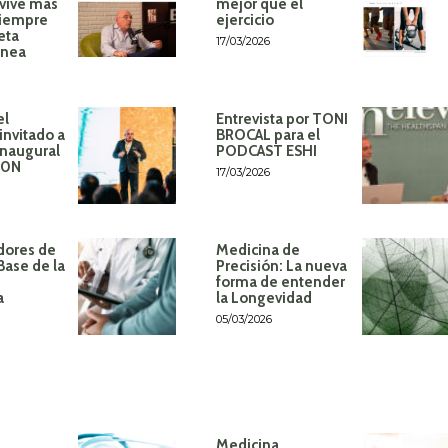
 vive más
mejor que el
siempre
ejercicio
eta
17/03/2026
ánea
el
Entrevista por TONI
invitado a
BROCAL para el
inaugural
PODCAST ESHI
60N
17/03/2026
dores de
Medicina de
Base de la
Precisión: La nueva
forma de entender
a
la Longevidad
05/03/2026
Medicina