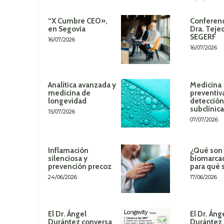
“X Cumbre CEO»,
Conferenc
en Segovia
Dra. Teje
SEGERF
16/07/2026
16/07/2026
Analítica avanzada y
Medicina
medicina de
preventiv
longevidad
detección
subclínica
15/07/2026
07/07/2026
Inflamación
¿Qué son 
silenciosa y
biomarca
prevención precoz
para qué 
24/06/2026
17/06/2026
El Dr. Ángel
El Dr. Áng
Durántez conversa
Durántez 