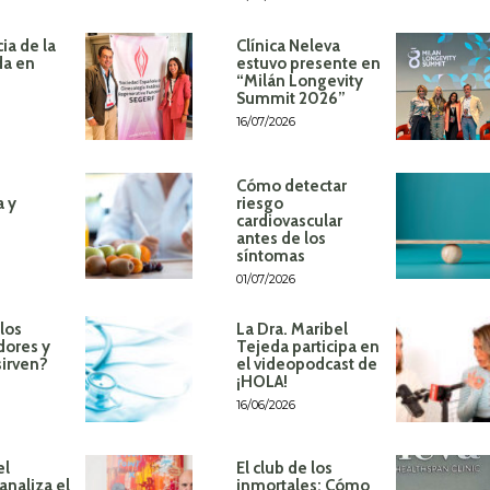
ia de la
Clínica Neleva
da en
estuvo presente en
“Milán Longevity
Summit 2026”
16/07/2026
Cómo detectar
a y
riesgo
cardiovascular
antes de los
síntomas
01/07/2026
los
La Dra. Maribel
dores y
Tejeda participa en
sirven?
el videopodcast de
¡HOLA!
16/06/2026
el
El club de los
analiza el
inmortales: Cómo