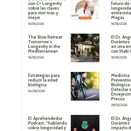
con C+ Longevity
futuro de 
sobre las claves
longevida
para vivir más y
entrevista
mejor
Magas
16/06/2026
16/06/2026
The Slow Retreat:
El Dr. Áng
Tomorrow’s
Durántez 
Longevity in the
en una en
Mediterranean
con Iñaki
16/06/2026
16/06/2026
Estrategias para
Medicina
reducir la edad
Preventiv
biológica
Biológica
Detectar 
04/06/2026
Envejeci
Precoz
28/05/2026
El Aprehendedor
El Dr. Áng
Podcast, “hablando
Durántez 
sobre longevidad y
impacto de