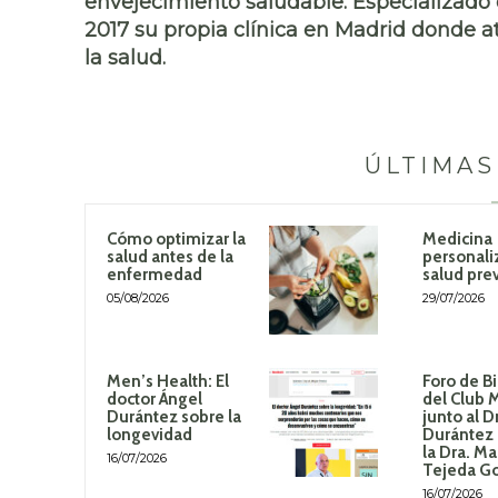
envejecimiento saludable. Especializado 
2017 su propia clínica en Madrid donde at
la salud.
ÚLTIMAS
Cómo optimizar la
Medicina
salud antes de la
personali
enfermedad
salud pre
05/08/2026
29/07/2026
Men’s Health: El
Foro de B
doctor Ángel
del Club 
Durántez sobre la
junto al D
longevidad
Durántez 
la Dra. Ma
16/07/2026
Tejeda G
16/07/2026