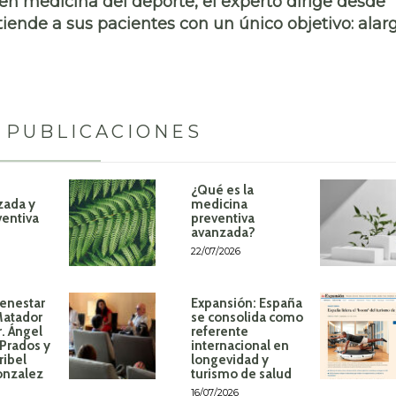
en medicina del deporte, el experto dirige desde
iende a sus pacientes con un único objetivo: alar
 PUBLICACIONES
¿Qué es la
zada y
medicina
ventiva
preventiva
avanzada?
22/07/2026
ienestar
Expansión: España
Matador
se consolida como
r. Ángel
referente
Prados y
internacional en
ribel
longevidad y
onzalez
turismo de salud
16/07/2026