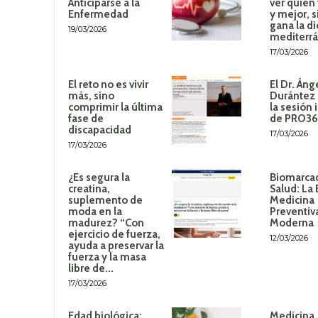
Anticiparse a la
ver quién
Enfermedad
y mejor, 
gana la di
19/03/2026
mediterr
17/03/2026
El reto no es vivir
El Dr. Áng
más, sino
Durántez 
comprimir la última
la sesión 
fase de
de PRO3
discapacidad
17/03/2026
17/03/2026
¿Es segura la
Biomarca
creatina,
Salud: La 
suplemento de
Medicina
moda en la
Preventiv
madurez? “Con
Moderna
ejercicio de fuerza,
12/03/2026
ayuda a preservar la
fuerza y la masa
libre de...
17/03/2026
Edad biológica:
Medicina