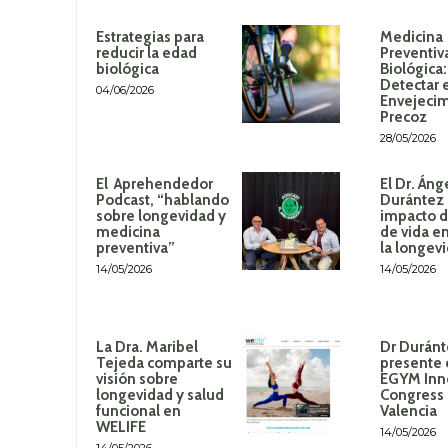
Estrategias para
Medicina
reducir la edad
Preventiv
biológica
Biológica
Detectar 
04/06/2026
Envejeci
Precoz
28/05/2026
El Aprehendedor
El Dr. Áng
Podcast, “hablando
Durántez 
sobre longevidad y
impacto de
medicina
de vida en
preventiva”
la longev
14/05/2026
14/05/2026
La Dra. Maribel
Dr Duránt
Tejeda comparte su
presente 
visión sobre
EGYM Inn
longevidad y salud
Congress
funcional en
Valencia
WELIFE
14/05/2026