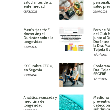
salud antes de la
personali
enfermedad
salud pre
05/08/2026
29/07/2026
Men’s Health: El
Foro de B
doctor Ángel
del Club 
Durántez sobre la
junto al D
longevidad
Durántez 
la Dra. Ma
16/07/2026
Tejeda G
16/07/2026
“X Cumbre CEO»,
Conferenc
en Segovia
Dra. Teje
SEGERF
16/07/2026
16/07/2026
Analítica avanzada y
Medicina
medicina de
preventiv
longevidad
detección
subclínica