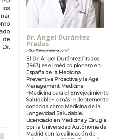
 YPO
 los
inar
cómo
zado
Dr. Ángel Durántez
a de
Prados
 Dr.
https://clinicaneleva.com/
El Dr. Ángel Durántez Prados
(1963) es el médico pionero en
España de la Medicina
Preventiva Proactiva y la Age
Management Medicine
−Medicina para el Envejecimiento
Saludable− o más recientemente
conocida como Medicina de la
Longevidad Saludable.
Licenciado en Medicina y Cirugía
por la Universidad Autónoma de
Madrid con la calificación de