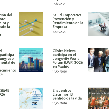
14/05/2026
ión del
Salud Corporativa:
nto:
Prevención y
sica y
Rendimiento en la
sde la
Empresa
16/04/2026
a
el
Clínica Neleva
participa
participa en el
Congreso
Longevity World
inental de
Forum (LWF) 2026
en Madrid
ecimiento
14/04/2026
á»
 SEME
Encuentros
026
Eleusinos: El
Sentido de la vida
14/04/2026