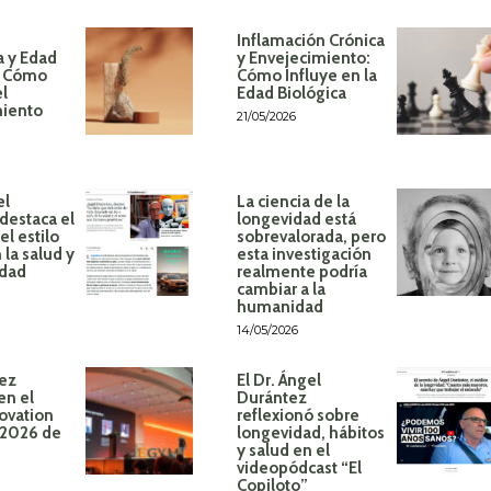
Inflamación Crónica
a y Edad
y Envejecimiento:
: Cómo
Cómo Influye en la
el
Edad Biológica
miento
21/05/2026
el
La ciencia de la
destaca el
longevidad está
l estilo
sobrevalorada, pero
 la salud y
esta investigación
idad
realmente podría
cambiar a la
humanidad
14/05/2026
ez
El Dr. Ángel
en el
Durántez
ovation
reflexionó sobre
 2026 de
longevidad, hábitos
y salud en el
videopódcast “El
Copiloto”