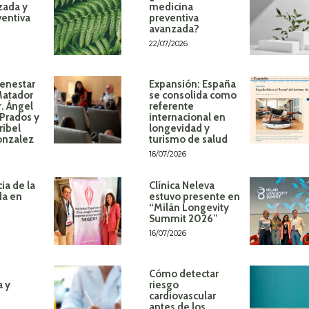
zada y
medicina
ventiva
preventiva
avanzada?
22/07/2026
ienestar
Expansión: España
Matador
se consolida como
r. Ángel
referente
Prados y
internacional en
ribel
longevidad y
onzalez
turismo de salud
16/07/2026
ia de la
Clínica Neleva
da en
estuvo presente en
“Milán Longevity
Summit 2026”
16/07/2026
Cómo detectar
a y
riesgo
cardiovascular
antes de los