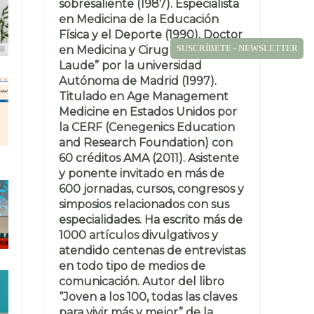
sobresaliente (1987). Especialista
en Medicina de la Educación
Física y el Deporte (1990). Doctor
SUSCRÍBETE - NEWSLETTER
en Medicina y Cirugía “Cum
Laude” por la universidad
Autónoma de Madrid (1997).
Titulado en Age Management
Medicine en Estados Unidos por
la CERF (Cenegenics Education
and Research Foundation) con
60 créditos AMA (2011). Asistente
y ponente invitado en más de
600 jornadas, cursos, congresos y
simposios relacionados con sus
especialidades. Ha escrito más de
1000 artículos divulgativos y
atendido centenas de entrevistas
en todo tipo de medios de
comunicación. Autor del libro
“Joven a los 100, todas las claves
para vivir más y mejor” de la