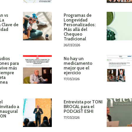
n vs
Programas de
 La
Longevidad
 Clave de
Personalizados:
idad
Más allá del
Chequeo
Tradicional
26/03/2026
udios
No hay un
ones para
medicamento
 vive más
mejor que el
siempre
ejercicio
eta
17/03/2026
ánea
el
Entrevista por TONI
invitado a
BROCAL para el
inaugural
PODCAST ESHI
60N
17/03/2026