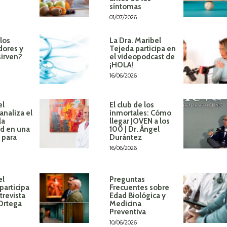
síntomas
01/07/2026
los
La Dra. Maribel
dores y
Tejeda participa en
sirven?
el videopodcast de
¡HOLA!
16/06/2026
el
El club de los
analiza el
inmortales: Cómo
la
llegar JOVEN a los
d en una
100 | Dr. Ángel
 para
Durántez
16/06/2026
el
Preguntas
participa
Frecuentes sobre
trevista
Edad Biológica y
 Ortega
Medicina
Preventiva
10/06/2026