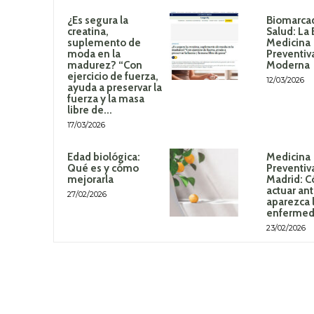
¿Es segura la
Biomarca
creatina,
Salud: La 
suplemento de
Medicina
moda en la
Preventiv
madurez? “Con
Moderna
ejercicio de fuerza,
12/03/2026
ayuda a preservar la
fuerza y la masa
libre de...
17/03/2026
Edad biológica:
Medicina
Qué es y cómo
Preventiv
mejorarla
Madrid: 
actuar an
27/02/2026
aparezca 
enferme
23/02/2026