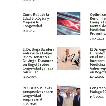
14/05/2026
Cómo Reducir la
Optimizac
Edad Biológica y
Rendimie
Mejorar tu
Energía Fí
Longevidad
Mental de
Medicina
14/05/2026
Preventiv
24/04/2026
El Dr. Borja Bandera
El Dr. Áng
entrevista a Felipe
Durántez 
Isidro Donate y al
en el «V 
Dr. Ángel Durántez
Intercont
en Bogotá sobre
Medicina
longevidad y masa
Antienvej
muscular
en Bogot
14/04/2026
14/04/2026
REF Quito: nuevas
Congreso
perspectivas sobre
Málaga 2
longevidad
14/04/2026
empresarial
14/04/2026