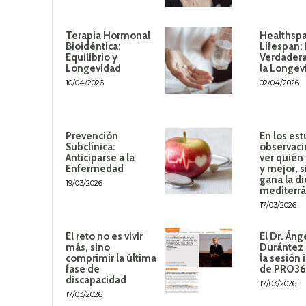
Terapia Hormonal
Healthspa
Bioidéntica:
Lifespan:
Equilibrio y
Verdadera
Longevidad
la Longev
10/04/2026
02/04/2026
Prevención
En los est
Subclínica:
observaci
Anticiparse a la
ver quién
Enfermedad
y mejor, 
gana la di
19/03/2026
mediterr
17/03/2026
El reto no es vivir
El Dr. Áng
más, sino
Durántez 
comprimir la última
la sesión 
fase de
de PRO3
discapacidad
17/03/2026
17/03/2026