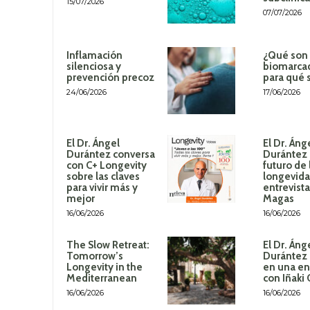
15/07/2026
07/07/2026
Inflamación
¿Qué son 
silenciosa y
biomarca
prevención precoz
para qué 
24/06/2026
17/06/2026
El Dr. Ángel
El Dr. Áng
Durántez conversa
Durántez 
con C+ Longevity
futuro de 
sobre las claves
longevida
para vivir más y
entrevista
mejor
Magas
16/06/2026
16/06/2026
The Slow Retreat:
El Dr. Áng
Tomorrow’s
Durántez 
Longevity in the
en una en
Mediterranean
con Iñaki
16/06/2026
16/06/2026