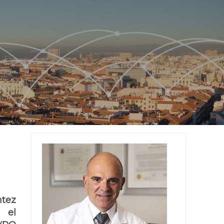
tez
 el