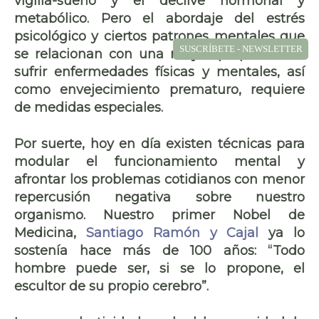
vigilia-sueño y el declive hormonal y
metabólico. Pero el abordaje del
estrés
psicológico y ciertos patrones mentales
que
SUSCRÍBETE - NEWSLETTER
se relacionan con una mayor propensión a
sufrir enfermedades físicas y mentales, así
como
envejecimiento prematuro
, requiere
de medidas especiales.
Por suerte, hoy en día existen
técnicas para
modular el funcionamiento mental
y
afrontar los problemas cotidianos con menor
repercusión negativa sobre nuestro
organismo. Nuestro primer Nobel de
Medicina,
Santiago Ramón y Cajal
ya lo
sostenía hace más de 100 años:
“Todo
hombre puede ser, si se lo propone, el
escultor de su propio cerebro”.