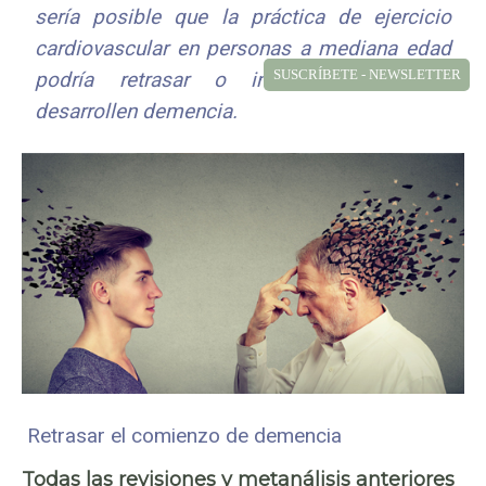
sería posible que la
práctica de ejercicio
cardiovascular
en personas a mediana edad
SUSCRÍBETE - NEWSLETTER
podría retrasar o incluso evitar que
desarrollen demencia.
Retrasar el comienzo de demencia
Todas las revisiones y metanálisis anteriores