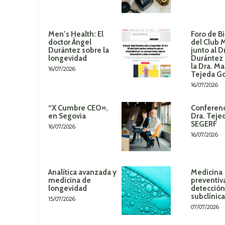
Men’s Health: El
Foro de B
doctor Ángel
del Club 
Durántez sobre la
junto al D
longevidad
Durántez 
la Dra. Ma
16/07/2026
Tejeda G
16/07/2026
“X Cumbre CEO»,
Conferenc
en Segovia
Dra. Teje
SEGERF
16/07/2026
16/07/2026
Analítica avanzada y
Medicina
medicina de
preventiv
longevidad
detección
subclínica
15/07/2026
07/07/2026