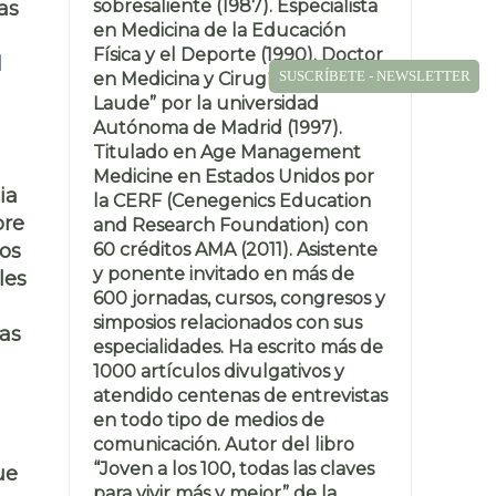
sobresaliente (1987). Especialista
as
en Medicina de la Educación
Física y el Deporte (1990). Doctor
l
SUSCRÍBETE - NEWSLETTER
en Medicina y Cirugía “Cum
Laude” por la universidad
Autónoma de Madrid (1997).
Titulado en Age Management
Medicine en Estados Unidos por
ia
la CERF (Cenegenics Education
bre
and Research Foundation) con
60 créditos AMA (2011). Asistente
los
y ponente invitado en más de
les
600 jornadas, cursos, congresos y
simposios relacionados con sus
las
especialidades. Ha escrito más de
1000 artículos divulgativos y
atendido centenas de entrevistas
en todo tipo de medios de
comunicación. Autor del libro
“Joven a los 100, todas las claves
ue
para vivir más y mejor” de la