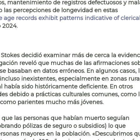
os, mantenimiento de registros defectuosos y mal
o las percepciones de longevidad en estas
ge records exhibit patterns indicative of clerica
o 2024.
w Stokes decidió examinar más de cerca la evidenc
igación reveló que muchas de las afirmaciones so
se basaban en datos erróneos
. En algunos casos, 
incluso inexistentes, especialmente en zonas rura
 había sido históricamente deficiente. En otros
des debido a prácticas culturales comunes, como 
s como parientes mucho más jóvenes.
o que
las personas que habían muerto seguían
cobrando
pólizas de seguro o subsidios
) lo que
ersonas mayores en la población. «Descubrimos q