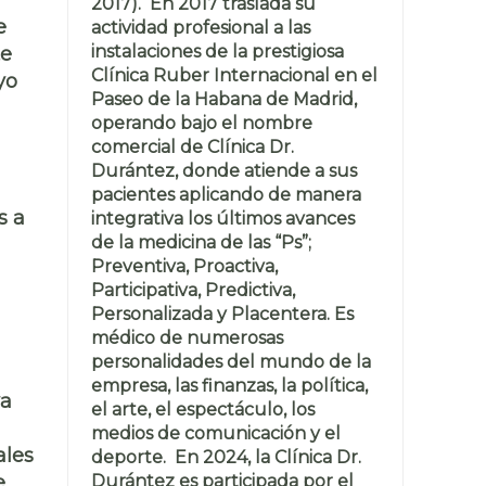
2017). En 2017 traslada su
e
actividad profesional a las
instalaciones de la prestigiosa
te
Clínica Ruber Internacional en el
yo
Paseo de la Habana de Madrid,
operando bajo el nombre
comercial de Clínica Dr.
Durántez, donde atiende a sus
pacientes aplicando de manera
s a
integrativa los últimos avances
de la medicina de las “Ps”;
Preventiva, Proactiva,
Participativa, Predictiva,
Personalizada y Placentera. Es
médico de numerosas
personalidades del mundo de la
empresa, las finanzas, la política,
va
el arte, el espectáculo, los
medios de comunicación y el
ales
deporte. En 2024, la Clínica Dr.
Durántez es participada por el
e