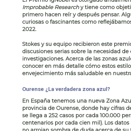
El
Premio IgNobel
es otorgado anualmente
Improbable Research
y tiene como objet
primero hacen reír y después pensar
. Al
curiosas o fascinantes como reflejábamos 
2022.
Stokes y su equipo recibieron este prem
discusiones serias sobre la necesidad de 
investigaciones. Acerca de las zonas azul
conocer en más detalle cómo estos esti
envejecimiento más saludable en nuestra
Ourense ¿La verdadera zona azul?
En España tenemos una
nueva Zona Azu
provincia de Ourense
, donde hay cifras 
se llega a 252 casos por cada 100.000 pe
centenarios por cada cien mil). Los datos
no arrojan sombra de duda acerca de su f