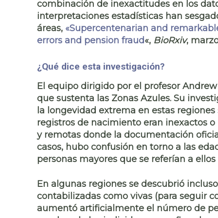
combinación de inexactitudes en los dat
interpretaciones estadísticas han sesgad
áreas,
«
Supercentenarian and remarkable a
errors and pension fraud
«,
BioRxiv
, marz
¿Qué dice esta investigación?
El equipo dirigido por el profesor Andre
que sustenta las Zonas Azules. Su invest
la longevidad extrema en estas regiones
registros de nacimiento eran inexactos
o 
y remotas donde la documentación oficial
casos, hubo confusión en torno a las eda
personas mayores que se referían a ello
En algunas regiones se descubrió inclus
contabilizadas como vivas
(para seguir 
aumentó artificialmente el número de p