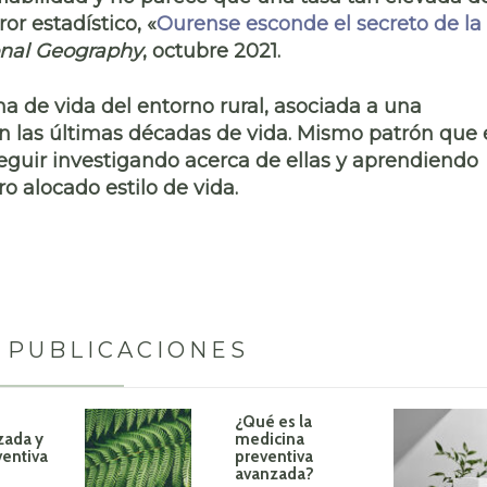
or estadístico, «
Ourense esconde el secreto de la
onal Geography
, octubre 2021.
a de vida del entorno rural
, asociada a una
 las últimas décadas de vida
. Mismo patrón que 
seguir investigando acerca de ellas y aprendiendo
o alocado estilo de vida.
 PUBLICACIONES
¿Qué es la
zada y
medicina
ventiva
preventiva
avanzada?