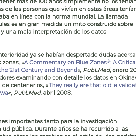
tener más de 100 años simplemente no los tenían
s de las personas que vivían en estas áreas tenía
aba en línea con la norma mundial. La llamada
zules es en gran medida un mito construido sobre
 y una mala interpretación de los datos
anterioridad ya se habían despertado dudas acerca
®
 zonas, «
A Commentary on Blue Zones
: A Critica
the 21st Century and Beyond
«,
PubLMed
, enero 2
adores examinando con detalle los datos en Okin
a de centenarios, «
They really are that old: a valida
awa
«,
PubLMed
, abril 2008.
nes importantes tanto para la investigación
ud pública. Durante años se ha recurrido a las