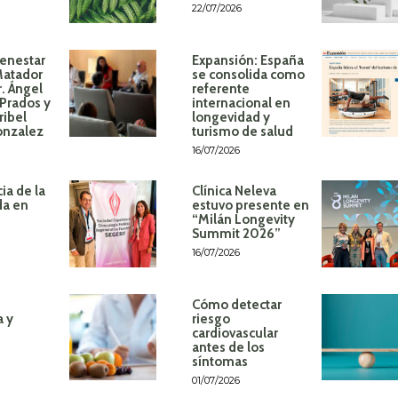
22/07/2026
ienestar
Expansión: España
Matador
se consolida como
r. Ángel
referente
Prados y
internacional en
ribel
longevidad y
onzalez
turismo de salud
16/07/2026
ia de la
Clínica Neleva
da en
estuvo presente en
“Milán Longevity
Summit 2026”
16/07/2026
Cómo detectar
a y
riesgo
cardiovascular
antes de los
síntomas
01/07/2026