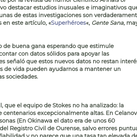
 por la revista de humor científico
Annals of
ivo destacar estudios inusuales e imaginativos qu
gunas de estas investigaciones son verdaderamen
en este artículo, «
Superhéroes
«,
Gente Sana
, ma
io de buena gana esperando que estimule
contar con datos sólidos para apoyar las
es señaló que estos nuevos datos no restan interé
los de vida pueden ayudarnos a mantener un
s sociedades.
l
, que el equipo de Stokes no ha analizado: la
de centenarios excepcionalmente altas. En Celano
rsonas (En Okinawa el dato era de unos 60
 del Registro Civil de Ourense, salvo errores puntu
iabilidad y no parece que una tasa tan elevada d