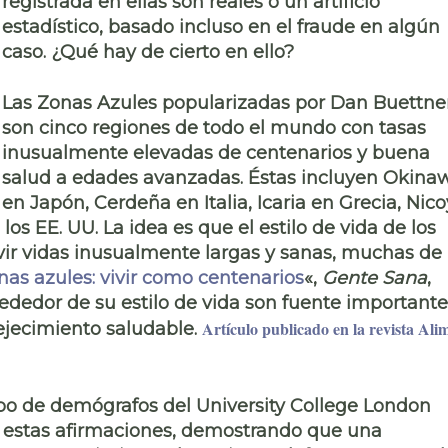
registrada en ellas son reales o un artificio
estadístico, basado incluso en el fraude en algún
caso. ¿Qué hay de cierto en ello?
Las
Zonas Azules
popularizadas por Dan Buettner
son cinco regiones de todo el mundo con
tasas
inusualmente elevadas de centenarios
y
buena
salud a edades avanzadas
. Éstas incluyen
Okina
en Japón,
Cerdeña
en Italia,
Icaria
en Grecia,
Nico
n los EE. UU. La idea es que el estilo de vida de los
ivir vidas inusualmente largas y sanas, muchas de 
nas azules: vivir como centenarios
«,
Gente Sana
,
ededor de su estilo de vida son fuente important
A
rtículo publicado en la revista Ali
jecimiento saludable
.
po de demógrafos
del University College London
e estas afirmaciones, demostrando que una