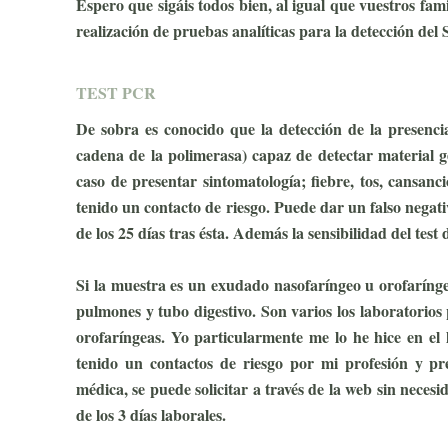
Espero que sigáis todos bien, al igual que vuestros fam
realización de pruebas analíticas para la detección de
TEST PCR
De sobra es conocido que la detección de la presenci
cadena de la polimerasa) capaz de detectar material gen
caso de presentar sintomatología; fiebre, tos, cansanc
tenido un contacto de riesgo. Puede dar un falso negativ
de los 25 días tras ésta. Además la sensibilidad del tes
Si la muestra es un exudado nasofaríngeo u orofarínge
pulmones y tubo digestivo. Son varios los laboratorios
orofaríngeas. Yo particularmente me lo he hice en el
tenido un contactos de riesgo por mi profesión y pr
médica, se puede solicitar a través de la web sin necesi
de los 3 días laborales.
T
E
ST COVID-2