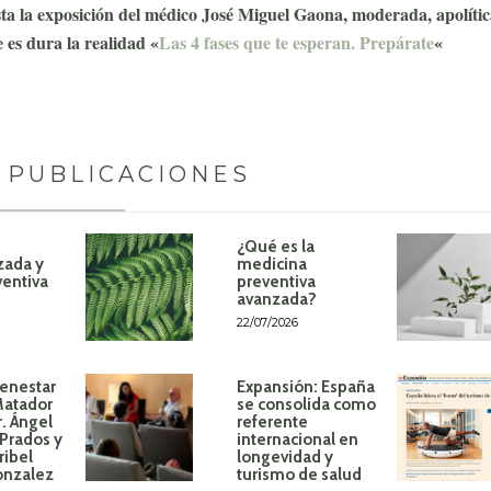
ta la exposición del médico José Miguel Gaona, moderada, apolític
 es dura la realidad «
Las 4 fases que te esperan. Prepárate
«
 PUBLICACIONES
¿Qué es la
zada y
medicina
ventiva
preventiva
avanzada?
22/07/2026
ienestar
Expansión: España
Matador
se consolida como
r. Ángel
referente
Prados y
internacional en
ribel
longevidad y
onzalez
turismo de salud