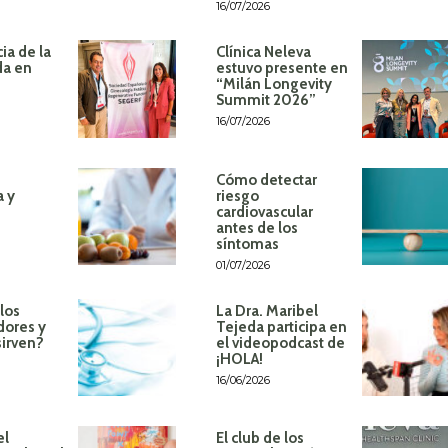
16/07/2026
ia de la
Clínica Neleva
da en
estuvo presente en
“Milán Longevity
Summit 2026”
16/07/2026
Cómo detectar
a y
riesgo
cardiovascular
antes de los
síntomas
01/07/2026
los
La Dra. Maribel
dores y
Tejeda participa en
sirven?
el videopodcast de
¡HOLA!
16/06/2026
el
El club de los