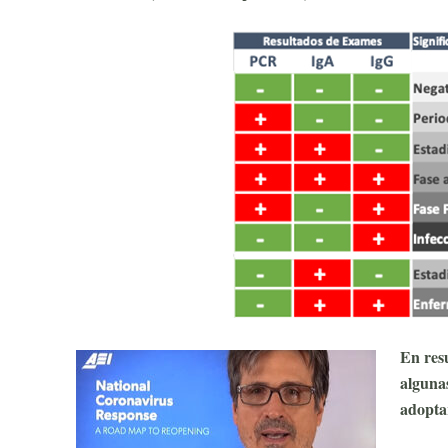
En res
algunas
adopta