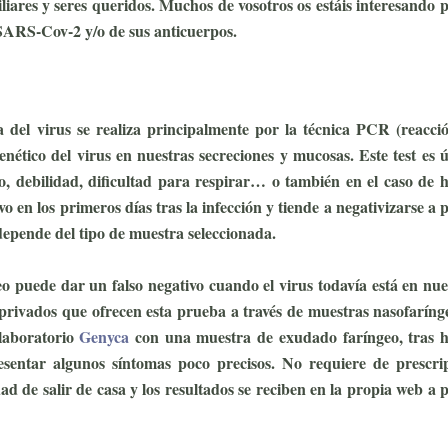
iliares y seres queridos. Muchos de vosotros os estáis interesando p
l SARS-Cov-2 y/o de sus anticuerpos.
a del virus se realiza principalmente por la técnica PCR (reacci
ético del virus en nuestras secreciones y mucosas. Este test es út
io, debilidad, dificultad para respirar… o también en el caso de 
o en los primeros días tras la infección y tiende a negativizarse a p
t depende del tipo de muestra seleccionada.
TEST COVID-2
o puede dar un falso negativo cuando el virus todavía está en nue
 privados que ofrecen esta prueba a través de muestras nasofaríng
 laboratorio
Genyca
con una muestra de exudado faríngeo, tras 
esentar algunos síntomas poco precisos. No requiere de prescri
dad de salir de casa y los resultados se reciben en la propia web a p