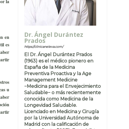
or la
Dr. Ángel Durántez
ón en
Prados
il es
https://clinicaneleva.com/
haber
El Dr. Ángel Durántez Prados
artir
(1963) es el médico pionero en
España de la Medicina
Preventiva Proactiva y la Age
Management Medicine
stros
−Medicina para el Envejecimiento
eas u
Saludable− o más recientemente
haber
conocida como Medicina de la
pción
Longevidad Saludable.
artir
Licenciado en Medicina y Cirugía
por la Universidad Autónoma de
Madrid con la calificación de