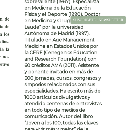
sobresaliente (1987). Especialista
en Medicina de la Educación
Física y el Deporte (1990). Doctor
ón de
SUSCRÍBETE - NEWSLETTER
en Medicina y Cirugía “Cum
ia de
Laude” por la universidad
n los
Autónoma de Madrid (1997).
Titulado en Age Management
días,
Medicine en Estados Unidos por
da la
la CERF (Cenegenics Education
e nos
and Research Foundation) con
itivo
60 créditos AMA (2011). Asistente
y ponente invitado en más de
600 jornadas, cursos, congresos y
simposios relacionados con sus
especialidades. Ha escrito más de
1000 artículos divulgativos y
atendido centenas de entrevistas
en todo tipo de medios de
comunicación. Autor del libro
“Joven a los 100, todas las claves
para vivir más y mejor” de la