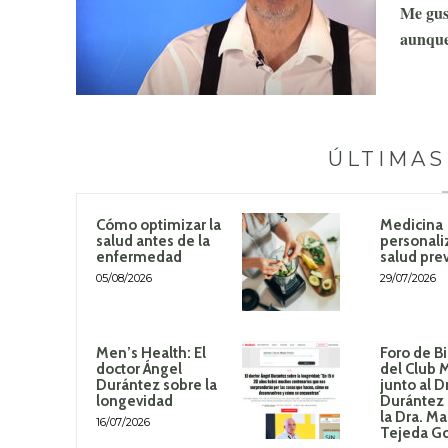
Me gus
aunque
ÚLTIMAS
Cómo optimizar la
Medicina
salud antes de la
personali
enfermedad
salud pre
05/08/2026
29/07/2026
Men’s Health: El
Foro de B
doctor Ángel
del Club 
Durántez sobre la
junto al D
longevidad
Durántez 
la Dra. Ma
16/07/2026
Tejeda G