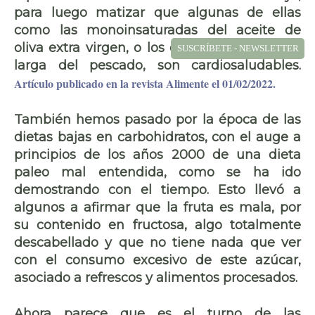
para luego matizar que algunas de ellas
como las monoinsaturadas del
aceite de
oliva
extra virgen, o los
omega-3
de cadena
SUSCRÍBETE - NEWSLETTER
larga del pescado, son cardiosaludables.
Artículo publicado en la revista Alimente el 01/02/2022.
También hemos pasado por la época de las
dietas bajas en carbohidratos
, con el auge a
principios de los años 2000 de una dieta
paleo mal entendida, como se ha ido
demostrando con el tiempo. Esto llevó a
algunos a afirmar que la
fruta es mala
, por
su contenido en
fructosa
, algo totalmente
descabellado y que no tiene nada que ver
con el consumo excesivo de este azúcar,
asociado a
refrescos y alimentos procesados
.
Ahora parece que es el turno de las