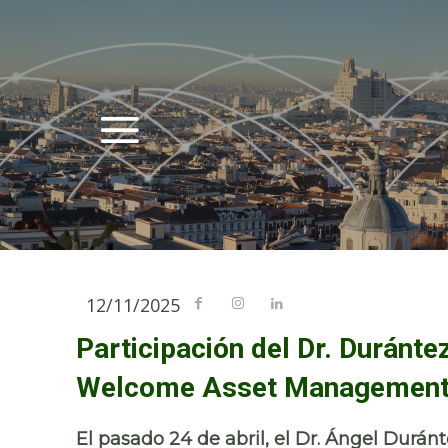
12/11/2025
Participación del Dr. Duránte
Welcome Asset Management 
El pasado
24 de abril
, el
Dr. Ángel Duránt