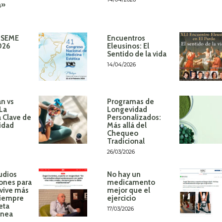
á»
 SEME
Encuentros
026
Eleusinos: El
Sentido de la vida
14/04/2026
n vs
Programas de
 La
Longevidad
 Clave de
Personalizados:
idad
Más allá del
Chequeo
Tradicional
26/03/2026
udios
No hay un
ones para
medicamento
 vive más
mejor que el
siempre
ejercicio
eta
17/03/2026
ánea