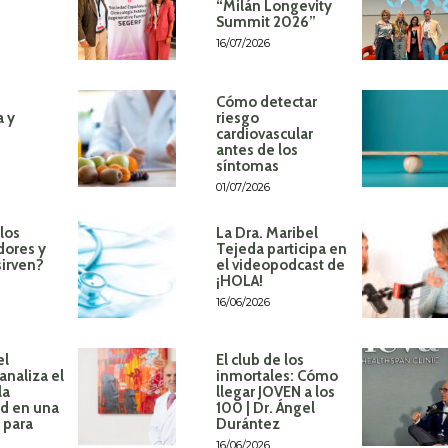
“Milán Longevity
Summit 2026”
16/07/2026
Cómo detectar
a y
riesgo
cardiovascular
antes de los
síntomas
01/07/2026
los
La Dra. Maribel
dores y
Tejeda participa en
sirven?
el videopodcast de
¡HOLA!
16/06/2026
el
El club de los
analiza el
inmortales: Cómo
la
llegar JOVEN a los
d en una
100 | Dr. Ángel
 para
Durántez
16/06/2026