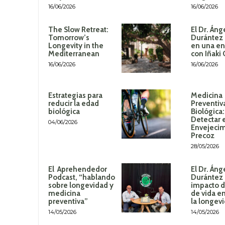
16/06/2026
16/06/2026
The Slow Retreat:
El Dr. Áng
Tomorrow’s
Durántez 
Longevity in the
en una en
Mediterranean
con Iñaki
16/06/2026
16/06/2026
Estrategias para
Medicina
reducir la edad
Preventiv
biológica
Biológica
Detectar 
04/06/2026
Envejeci
Precoz
28/05/2026
El Aprehendedor
El Dr. Áng
Podcast, “hablando
Durántez 
sobre longevidad y
impacto de
medicina
de vida en
preventiva”
la longev
14/05/2026
14/05/2026