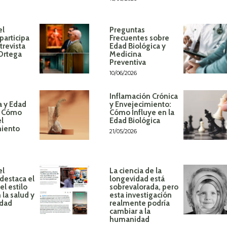
el
Preguntas
participa
Frecuentes sobre
trevista
Edad Biológica y
 Ortega
Medicina
Preventiva
10/06/2026
Inflamación Crónica
a y Edad
y Envejecimiento:
: Cómo
Cómo Influye en la
el
Edad Biológica
miento
21/05/2026
el
La ciencia de la
destaca el
longevidad está
l estilo
sobrevalorada, pero
 la salud y
esta investigación
idad
realmente podría
cambiar a la
humanidad