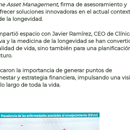
e Asset Management
, firma de asesoramiento y
recer soluciones innovadoras en el actual contex
e la longevidad.
ompartió espacio con
Javier Ramírez
, CEO de
Clíni
va
y la
medicina de la longevidad
se han converti
calidad de vida, sino también para una
planificació
turo.
acaron la importancia de generar puntos de
nestar y estrategia financiera
, impulsando una vis
o largo de toda la vida.