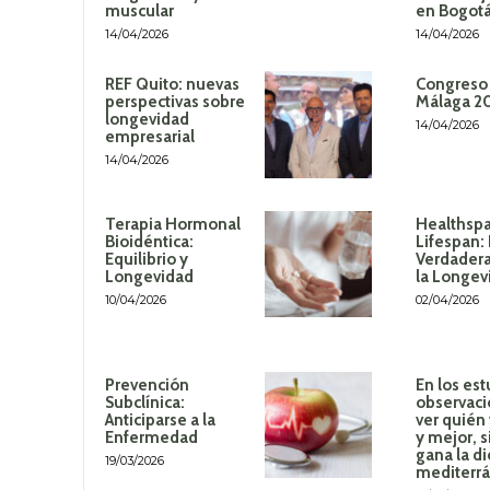
muscular
en Bogot
14/04/2026
14/04/2026
REF Quito: nuevas
Congreso
perspectivas sobre
Málaga 2
longevidad
14/04/2026
empresarial
14/04/2026
Terapia Hormonal
Healthspa
Bioidéntica:
Lifespan:
Equilibrio y
Verdadera
Longevidad
la Longev
10/04/2026
02/04/2026
Prevención
En los est
Subclínica:
observaci
Anticiparse a la
ver quién
Enfermedad
y mejor, 
gana la di
19/03/2026
mediterr