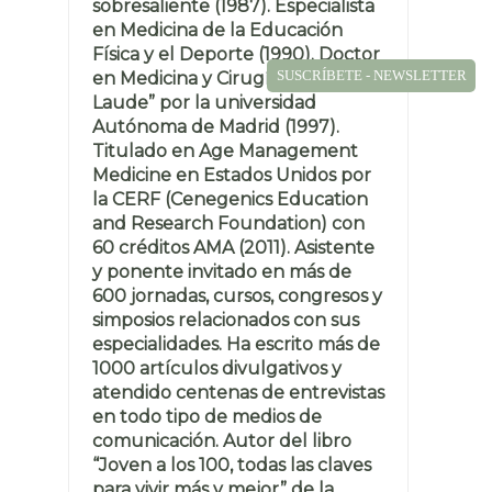
sobresaliente (1987). Especialista
en Medicina de la Educación
Física y el Deporte (1990). Doctor
SUSCRÍBETE - NEWSLETTER
en Medicina y Cirugía “Cum
Laude” por la universidad
Autónoma de Madrid (1997).
Titulado en Age Management
Medicine en Estados Unidos por
la CERF (Cenegenics Education
and Research Foundation) con
60 créditos AMA (2011). Asistente
y ponente invitado en más de
600 jornadas, cursos, congresos y
simposios relacionados con sus
especialidades. Ha escrito más de
1000 artículos divulgativos y
atendido centenas de entrevistas
en todo tipo de medios de
comunicación. Autor del libro
“Joven a los 100, todas las claves
para vivir más y mejor” de la