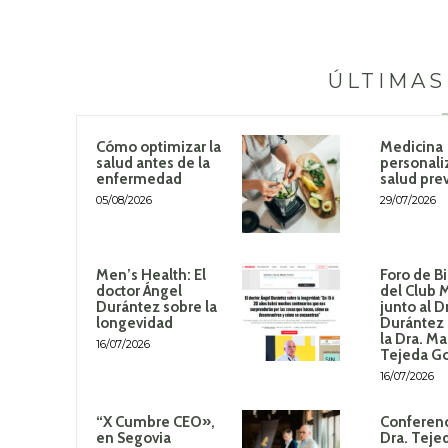
ÚLTIMAS
Cómo optimizar la
Medicina
salud antes de la
personali
enfermedad
salud pre
05/08/2026
29/07/2026
Men’s Health: El
Foro de B
doctor Ángel
del Club 
Durántez sobre la
junto al D
longevidad
Durántez 
la Dra. Ma
16/07/2026
Tejeda G
16/07/2026
“X Cumbre CEO»,
Conferenc
en Segovia
Dra. Teje