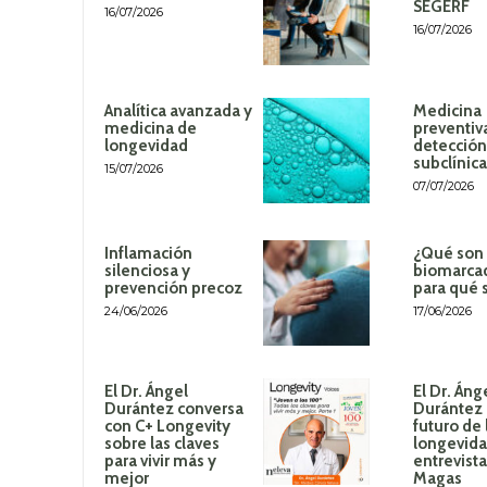
SEGERF
16/07/2026
16/07/2026
Analítica avanzada y
Medicina
medicina de
preventiv
longevidad
detección
subclínica
15/07/2026
07/07/2026
Inflamación
¿Qué son 
silenciosa y
biomarca
prevención precoz
para qué 
24/06/2026
17/06/2026
El Dr. Ángel
El Dr. Áng
Durántez conversa
Durántez 
con C+ Longevity
futuro de 
sobre las claves
longevida
para vivir más y
entrevista
mejor
Magas