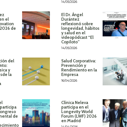
14/05/2026
ez
El Dr. Ángel
en el
Durántez
ovation
reflexionó sobre
 2026 de
longevidad, hábitos
y salud en el
videopódcast “El
Copiloto”
14/05/2026
ión del
Salud Corporativa:
nto:
Prevención y
sica y
Rendimiento en la
sde la
Empresa
16/04/2026
a
el
Clínica Neleva
participa
participa en el
Congreso
Longevity World
inental de
Forum (LWF) 2026
en Madrid
ecimiento
14/04/2026