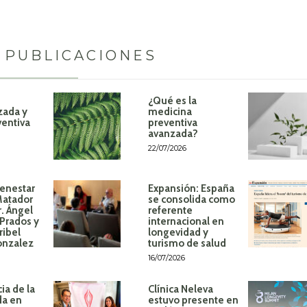
 PUBLICACIONES
¿Qué es la
zada y
medicina
ventiva
preventiva
avanzada?
22/07/2026
ienestar
Expansión: España
Matador
se consolida como
r. Ángel
referente
Prados y
internacional en
ribel
longevidad y
onzalez
turismo de salud
16/07/2026
ia de la
Clínica Neleva
da en
estuvo presente en