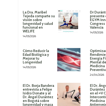
La Dra. Maribel
Dr Duránt
Tejeda comparte su
presente 
visión sobre
EGYM Inn
longevidad y salud
Congress
funcional en
Valencia
WELIFE
14/05/2026
14/05/2026
Cómo Reducir la
Optimizac
Edad Biológica y
Rendimie
Mejorar tu
Energía Fí
Longevidad
Mental de
Medicina
14/05/2026
Preventiv
24/04/2026
El Dr. Borja Bandera
El Dr. Áng
entrevista a Felipe
Durántez 
Isidro Donate y al
en el «V 
Dr. Ángel Durántez
Intercont
en Bogotá sobre
Medicina
longevidad y masa
Antienvej