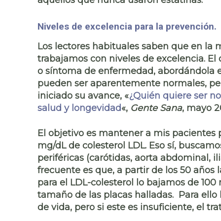
aquellos que nunca usaron estatinas.
Niveles de excelencia para la prevención.
Los lectores habituales saben que en la
m
trabajamos con
niveles de excelencia
. El
o síntoma de enfermedad, abordándola en
pueden ser aparentemente normales, per
iniciado su avance, «
¿Quién quiere ser n
salud y longevidad
«,
Gente Sana
, mayo 2
El objetivo es
mantener a mis pacientes po
mg/dL de colesterol LDL
. Eso sí, buscamo
periféricas (carótidas, aorta abdominal, 
frecuente es que, a partir de los 50 años 
para el LDL-colesterol lo bajamos de 10
tamaño de las placas halladas. Para ello 
de vida,
pero si este es insuficiente, el 