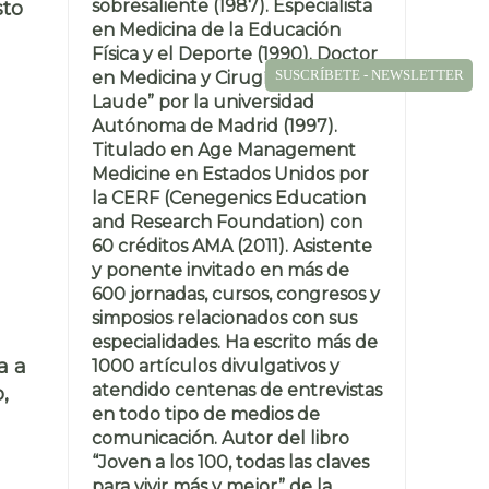
sobresaliente (1987). Especialista
sto
en Medicina de la Educación
Física y el Deporte (1990). Doctor
SUSCRÍBETE - NEWSLETTER
en Medicina y Cirugía “Cum
Laude” por la universidad
Autónoma de Madrid (1997).
Titulado en Age Management
Medicine en Estados Unidos por
la CERF (Cenegenics Education
and Research Foundation) con
60 créditos AMA (2011). Asistente
y ponente invitado en más de
600 jornadas, cursos, congresos y
simposios relacionados con sus
especialidades. Ha escrito más de
a a
1000 artículos divulgativos y
atendido centenas de entrevistas
,
en todo tipo de medios de
comunicación. Autor del libro
“Joven a los 100, todas las claves
para vivir más y mejor” de la