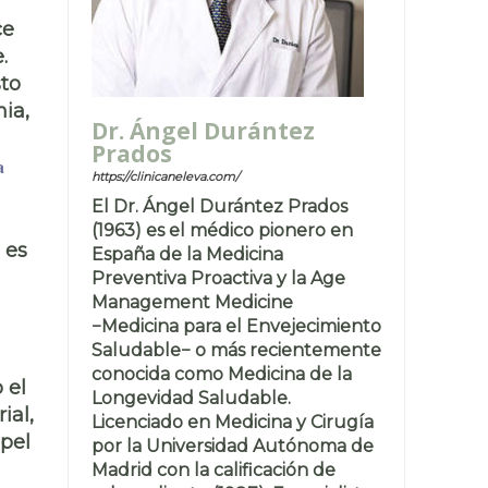
ce
.
to
mia,
Dr. Ángel Durántez
Prados
a
https://clinicaneleva.com/
El Dr. Ángel Durántez Prados
(1963) es el médico pionero en
 es
España de la Medicina
Preventiva Proactiva y la Age
Management Medicine
−Medicina para el Envejecimiento
Saludable− o más recientemente
conocida como Medicina de la
 el
Longevidad Saludable.
ial,
Licenciado en Medicina y Cirugía
pel
por la Universidad Autónoma de
Madrid con la calificación de