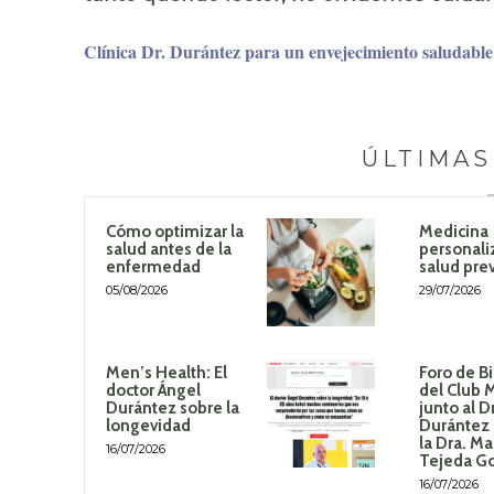
Clínica Dr. Durántez para un envejecimiento saludable
ÚLTIMAS
Cómo optimizar la
Medicina
salud antes de la
personali
enfermedad
salud pre
05/08/2026
29/07/2026
Men’s Health: El
Foro de B
doctor Ángel
del Club 
Durántez sobre la
junto al D
longevidad
Durántez 
la Dra. Ma
16/07/2026
Tejeda G
16/07/2026