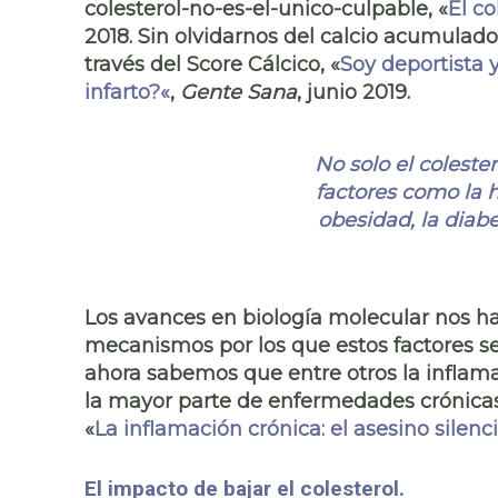
colesterol-no-es-el-unico-culpable, «
El co
2018. Sin olvidarnos del
calcio acumulado 
través del Score Cálcico, «
Soy deportista y
infarto?
«
,
Gente Sana
, junio 2019.
No solo el coleste
factores como la
h
obesidad, la diab
Los avances en biología molecular nos h
mecanismos por los que estos factores se
ahora sabemos que entre otros la
inflam
la mayor parte de
enfermedades crónica
«
La inflamación crónica: el asesino silenc
El impacto de bajar el colesterol.