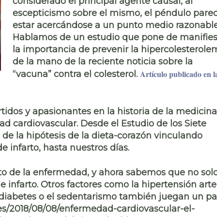
considerado el principal agente causal, al
escepticismo sobre el mismo, el péndulo pare
estar acercándose a un punto medio razonable
Hablamos de un estudio que pone de manifies
la importancia de prevenir la hipercolesterole
de la mano de la reciente noticia sobre la
A
rtículo publicado en l
“vacuna” contra el colesterol.
idos y apasionantes en la historia de la medicina
dad cardiovascular
. Desde el Estudio de los Siete
 de la
hipótesis de la dieta-corazón
vinculando
de infarto, hasta nuestros días.
to de la enfermedad, y ahora sabemos que
no solo
e infarto
. Otros factores como la
hipertensión arter
 diabetes o el sedentarismo
también juegan un pa
.es/2018/08/08/enfermedad-cardiovascular-el-