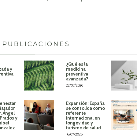
 PUBLICACIONES
¿Qué es la
zada y
medicina
ventiva
preventiva
avanzada?
22/07/2026
ienestar
Expansión: España
Matador
se consolida como
r. Ángel
referente
Prados y
internacional en
ribel
longevidad y
onzalez
turismo de salud
16/07/2026