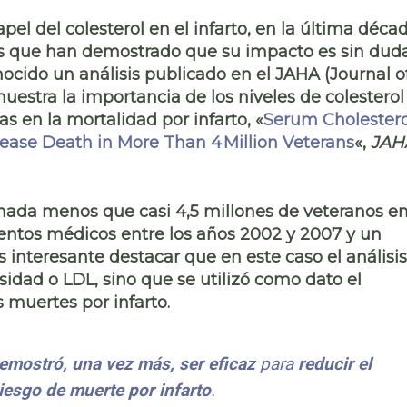
pel del colesterol en el infarto, en la última déca
cos que han demostrado que su impacto es sin dud
ocido un análisis publicado en el JAHA (Journal o
uestra la importancia de los niveles de colesterol
as en la mortalidad por infarto,
«
Serum Cholestero
ease Death in More Than 4 Million Veterans
«,
JAH
e nada menos que casi
4,5 millones de veteranos
e
ientos médicos entre los años 2002 y 2007 y un
s interesante destacar que en este caso el análisi
nsidad o LDL
, sino que se utilizó como dato el
as
muertes por infarto
.
emostró, una vez más, ser eficaz
para
reducir el
iesgo de muerte por infarto
.