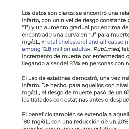
Los datos son claros: se encontró una rel
infarto, con un
nivel de riesgo constante
“J”) y un aumento gradual por encima de e
encontrado una curva en “U” para muertes
mg/dL, «
Total cholesterol and all-cause m
among 12.8 million adults
«,
PubLmed
, f
incremento de muerte por enfermedad coro
llegando a ser del 83% en personas con n
El
uso de estatinas demostró, una vez más
infarto
. De hecho, para aquellos con nive
mg/dL, el riesgo de muerte pasó de un 8
los tratados con estatinas antes o despué
El beneficio también se extendía a aquel
180 mg/dL, con una
reducción de un 20% 