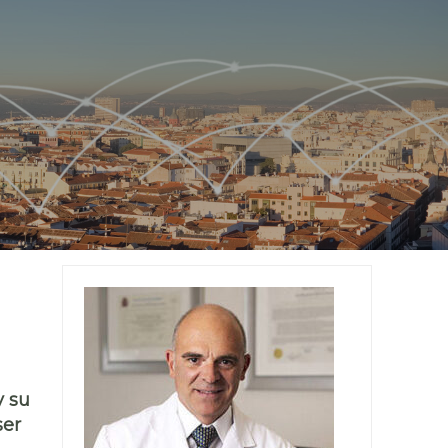
y su
ser