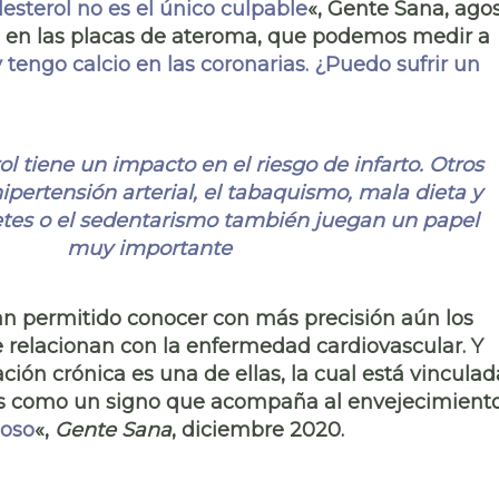
lesterol no es el único culpable
«, Gente Sana, ago
en las placas
de ateroma, que podemos medir a
 tengo calcio en las coronarias. ¿Puedo sufrir un
rol tiene un impacto en el riesgo de infarto
. Otros
ipertensión arterial, el tabaquismo, mala dieta y
etes o el sedentarismo
también juegan un papel
muy importante
an permitido conocer con más precisión aún los
 relacionan con la enfermedad cardiovascular. Y
ación crónica
es una de ellas, la cual está vinculad
s
como un signo que acompaña al
envejecimiento
ioso
«,
Gente Sana
, diciembre 2020.