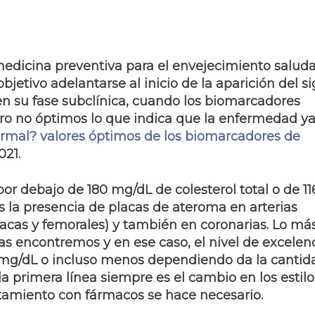
edicina preventiva para el envejecimiento salud
 objetivo
adelantarse al inicio de la aparición del s
 su fase subclínica
, cuando los biomarcadores
o no óptimos lo que indica que la enfermedad y
ormal? valores óptimos de los biomarcadores de
021.
r debajo de 180 mg/dL de colesterol total o de 11
s la presencia de placas de ateroma en arterias
iliacas y femorales) y también en coronarias. Lo má
las encontremos y en ese caso, el nivel de excelen
0 mg/dL o incluso menos dependiendo da la cantid
la primera línea siempre es el cambio en los
estilo
tratamiento con fármacos se hace necesario.