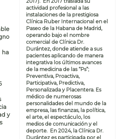
2017). En 2017 traslada su
actividad profesional a las
instalaciones de la prestigiosa
Clínica Ruber Internacional en el
Paseo de la Habana de Madrid,
able
operando bajo el nombre
igno
comercial de Clínica Dr.
Durántez, donde atiende a sus
a ha
pacientes aplicando de manera
integrativa los últimos avances
de la medicina de las “Ps”;
Preventiva, Proactiva,
Participativa, Predictiva,
6
Personalizada y Placentera. Es
médico de numerosas
s
personalidades del mundo de la
cia
empresa, las finanzas, la política,
ad y
el arte, el espectáculo, los
s
medios de comunicación y el
deporte. En 2024, la Clínica Dr.
Durántez es participada por el