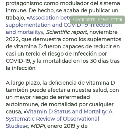
protagonismo como
modulador del sistema
inmune
. De hecho, se acaba de publicar un
trabajo, «
Association between vitamin D
SUSCRÍBETE - NEWSLETTER
supplementation and COVID-19 infection
and mortality
«,
Scientific report
, noviembre
2022, que demuestra como los suplementos
de vitamina D fueron capaces de
reducir en
casi un tercio
el riesgo de
infección por
COVID-19
, y la
mortalidad
en los 30 días tras
la infección.
A largo plazo, la deficiencia de vitamina D
también puede afectar a nuestra salud, con
un mayor riesgo de
enfermedad
autoinmune
, de mortalidad por cualquier
causa, «
Vitamin D Status and Mortality: A
Systematic Review of Observational
Studies
«,
MDPI
, enero 2019 y de