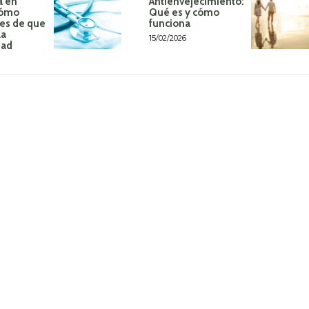
a en
Antienvejecimiento:
Cómo
Qué es y cómo
tes de que
funciona
la
15/02/2026
dad