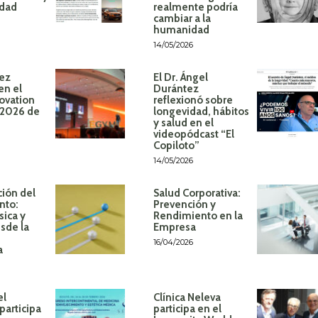
idad
realmente podría
cambiar a la
humanidad
14/05/2026
ez
El Dr. Ángel
en el
Durántez
ovation
reflexionó sobre
 2026 de
longevidad, hábitos
y salud en el
videopódcast “El
Copiloto”
14/05/2026
ión del
Salud Corporativa:
nto:
Prevención y
sica y
Rendimiento en la
sde la
Empresa
16/04/2026
a
el
Clínica Neleva
participa
participa en el