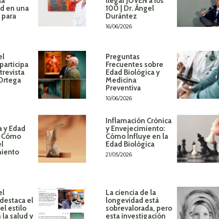
la
llegar JOVEN a los
d en una
100 | Dr. Ángel
 para
Durántez
16/06/2026
el
Preguntas
participa
Frecuentes sobre
trevista
Edad Biológica y
 Ortega
Medicina
Preventiva
10/06/2026
Inflamación Crónica
a y Edad
y Envejecimiento:
: Cómo
Cómo Influye en la
el
Edad Biológica
miento
21/05/2026
el
La ciencia de la
destaca el
longevidad está
l estilo
sobrevalorada, pero
 la salud y
esta investigación