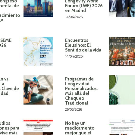
Congreso
Longevity World
inental de
Forum (LWF) 2026
en Madrid
ecimiento
14/04/2026
á»
 SEME
Encuentros
026
Eleusinos: El
Sentido de la vida
14/04/2026
n vs
Programas de
 La
Longevidad
 Clave de
Personalizados:
idad
Más allá del
Chequeo
Tradicional
26/03/2026
udios
No hay un
ones para
medicamento
 vive más
mejor que el