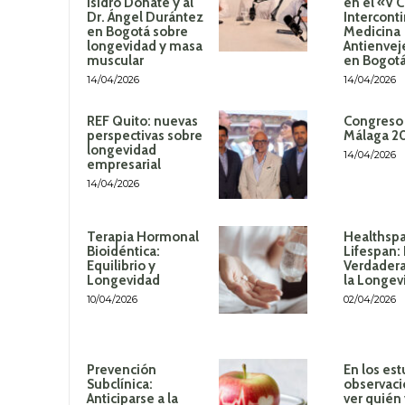
Isidro Donate y al
en el «V 
Dr. Ángel Durántez
Intercont
en Bogotá sobre
Medicina
longevidad y masa
Antienvej
muscular
en Bogot
14/04/2026
14/04/2026
REF Quito: nuevas
Congreso
perspectivas sobre
Málaga 2
longevidad
14/04/2026
empresarial
14/04/2026
Terapia Hormonal
Healthspa
Bioidéntica:
Lifespan:
Equilibrio y
Verdadera
Longevidad
la Longev
10/04/2026
02/04/2026
Prevención
En los est
Subclínica:
observaci
Anticiparse a la
ver quién