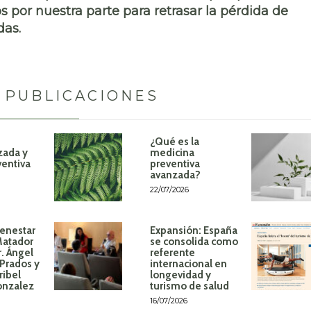
s por nuestra parte para
retrasar la pérdida de
as.
 PUBLICACIONES
¿Qué es la
zada y
medicina
ventiva
preventiva
avanzada?
22/07/2026
ienestar
Expansión: España
Matador
se consolida como
r. Ángel
referente
Prados y
internacional en
ribel
longevidad y
onzalez
turismo de salud
16/07/2026