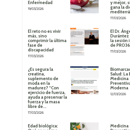
Enfermedad
y mejor, 
gana la di
19/03/2026
mediterr
17/03/2026
El reto no es vivir
El Dr. Áng
más, sino
Durántez 
comprimir la última
la sesión 
fase de
de PRO3
discapacidad
17/03/2026
17/03/2026
¿Es segura la
Biomarca
creatina,
Salud: La 
suplemento de
Medicina
moda en la
Preventiv
madurez? “Con
Moderna
ejercicio de fuerza,
12/03/2026
ayuda a preservar la
fuerza y la masa
libre de...
17/03/2026
Edad biológica:
Medicina