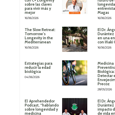
con C+ Longevity
futuro de 
sobre las claves
longevida
para vivir más y
entrevista
mejor
Magas
16/06/2026
16/06/2026
The Slow Retreat:
El Dr. Áng
Tomorrow’s
Durántez 
Longevity in the
en una en
Mediterranean
con Iñaki
16/06/2026
16/06/2026
Estrategias para
Medicina
reducir la edad
Preventiv
biológica
Biológica
Detectar 
04/06/2026
Envejeci
Precoz
28/05/2026
El Aprehendedor
El Dr. Áng
Podcast, “hablando
Durántez 
sobre longevidad y
impacto de
medicina
de vida en