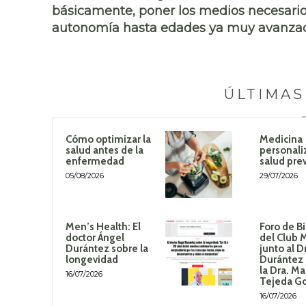
básicamente, poner los medios necesario
autonomía hasta edades ya muy avanzad
ÚLTIMAS
Cómo optimizar la
Medicina
salud antes de la
personali
enfermedad
salud pre
05/08/2026
29/07/2026
Men’s Health: El
Foro de B
doctor Ángel
del Club 
Durántez sobre la
junto al D
longevidad
Durántez 
la Dra. Ma
16/07/2026
Tejeda G
16/07/2026