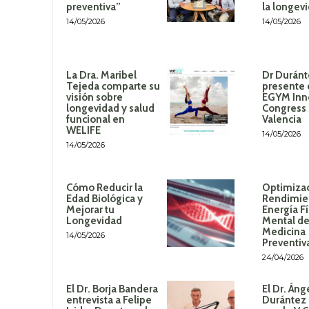
preventiva”
la longev
14/05/2026
14/05/2026
La Dra. Maribel
Dr Duránt
Tejeda comparte su
presente 
visión sobre
EGYM Inn
longevidad y salud
Congress
funcional en
Valencia
WELIFE
14/05/2026
14/05/2026
Cómo Reducir la
Optimizac
Edad Biológica y
Rendimie
Mejorar tu
Energía Fí
Longevidad
Mental de
Medicina
14/05/2026
Preventiv
24/04/2026
El Dr. Borja Bandera
El Dr. Áng
entrevista a Felipe
Durántez 