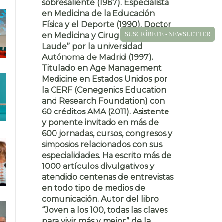
sobresaliente (1987). Especialista
en Medicina de la Educación
Física y el Deporte (1990). Doctor
SUSCRÍBETE - NEWSLETTER
en Medicina y Cirugía “Cum
Laude” por la universidad
Autónoma de Madrid (1997).
Titulado en Age Management
Medicine en Estados Unidos por
la CERF (Cenegenics Education
and Research Foundation) con
60 créditos AMA (2011). Asistente
y ponente invitado en más de
600 jornadas, cursos, congresos y
simposios relacionados con sus
especialidades. Ha escrito más de
1000 artículos divulgativos y
atendido centenas de entrevistas
en todo tipo de medios de
comunicación. Autor del libro
“Joven a los 100, todas las claves
para vivir más y mejor” de la