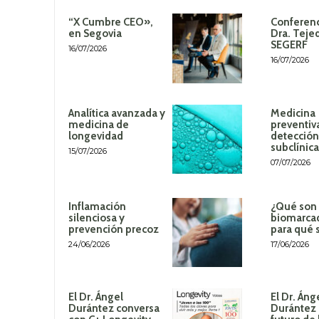
“X Cumbre CEO»,
Conferenc
en Segovia
Dra. Teje
SEGERF
16/07/2026
16/07/2026
Analítica avanzada y
Medicina
medicina de
preventiv
longevidad
detección
subclínica
15/07/2026
07/07/2026
Inflamación
¿Qué son 
silenciosa y
biomarca
prevención precoz
para qué 
24/06/2026
17/06/2026
El Dr. Ángel
El Dr. Áng
Durántez conversa
Durántez 