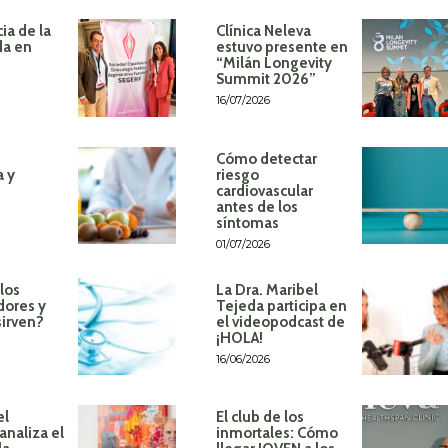
ia de la
Clínica Neleva
da en
estuvo presente en
“Milán Longevity
Summit 2026”
16/07/2026
Cómo detectar
a y
riesgo
cardiovascular
antes de los
síntomas
01/07/2026
los
La Dra. Maribel
dores y
Tejeda participa en
sirven?
el videopodcast de
¡HOLA!
16/06/2026
el
El club de los
analiza el
inmortales: Cómo