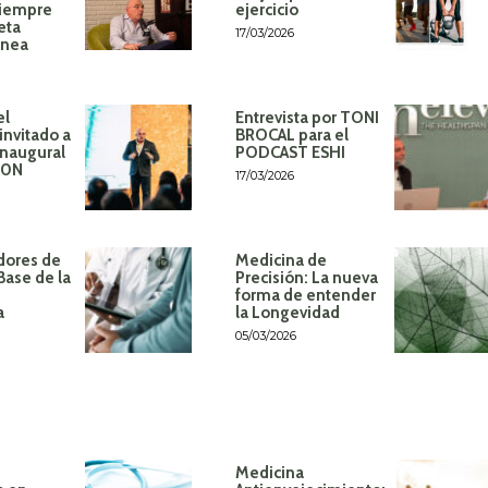
siempre
ejercicio
eta
17/03/2026
ánea
el
Entrevista por TONI
invitado a
BROCAL para el
inaugural
PODCAST ESHI
60N
17/03/2026
dores de
Medicina de
Base de la
Precisión: La nueva
forma de entender
a
la Longevidad
05/03/2026
Medicina