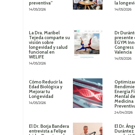
preventiva”
la longev
14/05/2026
14/05/2026
La Dra. Maribel
Dr Duránt
Tejeda comparte su
presente 
visión sobre
EGYM Inn
longevidad y salud
Congress
funcional en
Valencia
WELIFE
14/05/2026
14/05/2026
Cómo Reducir la
Optimizac
Edad Biológica y
Rendimie
Mejorar tu
Energía Fí
Longevidad
Mental de
Medicina
14/05/2026
Preventiv
24/04/2026
El Dr. Borja Bandera
El Dr. Áng
entrevista a Felipe
Durántez 