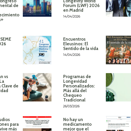
Congreso
Longevity World
inental de
Forum (LWF) 2026
en Madrid
ecimiento
14/04/2026
á»
 SEME
Encuentros
026
Eleusinos: El
Sentido de la vida
14/04/2026
n vs
Programas de
 La
Longevidad
 Clave de
Personalizados:
idad
Más allá del
Chequeo
Tradicional
26/03/2026
udios
No hay un
ones para
medicamento
 vive más
mejor que el