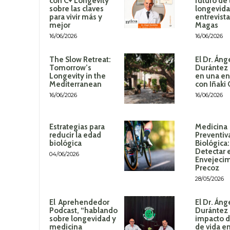
con C+ Longevity
futuro de 
sobre las claves
longevida
para vivir más y
entrevista
mejor
Magas
16/06/2026
16/06/2026
The Slow Retreat:
El Dr. Áng
Tomorrow’s
Durántez 
Longevity in the
en una en
Mediterranean
con Iñaki
16/06/2026
16/06/2026
Estrategias para
Medicina
reducir la edad
Preventiv
biológica
Biológica
Detectar 
04/06/2026
Envejeci
Precoz
28/05/2026
El Aprehendedor
El Dr. Áng
Podcast, “hablando
Durántez 
sobre longevidad y
impacto de
medicina
de vida en