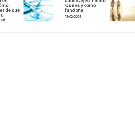
a en
Antienvejecimiento:
Cómo
Qué es y cómo
tes de que
funciona
la
15/02/2026
dad