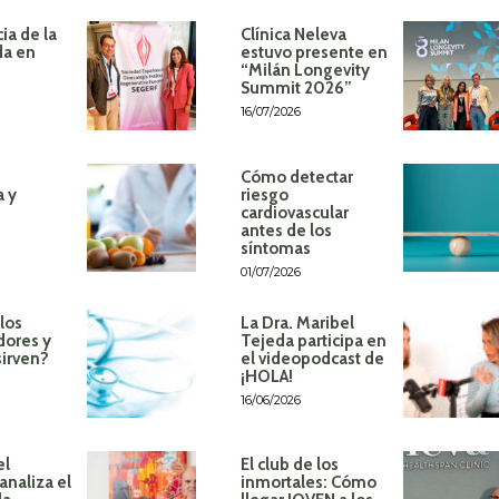
ia de la
Clínica Neleva
da en
estuvo presente en
“Milán Longevity
Summit 2026”
16/07/2026
Cómo detectar
a y
riesgo
cardiovascular
antes de los
síntomas
01/07/2026
los
La Dra. Maribel
dores y
Tejeda participa en
sirven?
el videopodcast de
¡HOLA!
16/06/2026
el
El club de los
analiza el
inmortales: Cómo