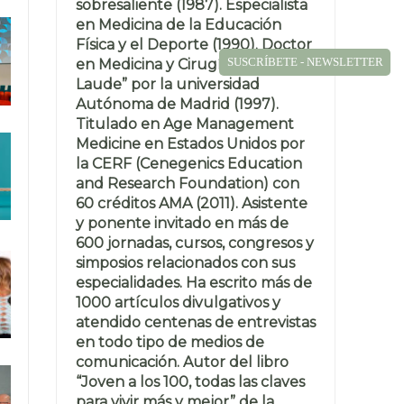
sobresaliente (1987). Especialista
en Medicina de la Educación
Física y el Deporte (1990). Doctor
SUSCRÍBETE - NEWSLETTER
en Medicina y Cirugía “Cum
Laude” por la universidad
Autónoma de Madrid (1997).
Titulado en Age Management
Medicine en Estados Unidos por
la CERF (Cenegenics Education
and Research Foundation) con
60 créditos AMA (2011). Asistente
y ponente invitado en más de
600 jornadas, cursos, congresos y
simposios relacionados con sus
especialidades. Ha escrito más de
1000 artículos divulgativos y
atendido centenas de entrevistas
en todo tipo de medios de
comunicación. Autor del libro
“Joven a los 100, todas las claves
para vivir más y mejor” de la