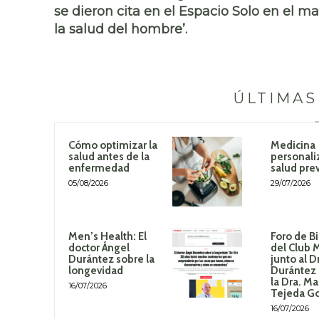
se dieron cita en el Espacio Solo en el ma
la salud del hombre’.
ÚLTIMAS
Cómo optimizar la
Medicina
salud antes de la
personali
enfermedad
salud pre
05/08/2026
29/07/2026
Men’s Health: El
Foro de B
doctor Ángel
del Club 
Durántez sobre la
junto al D
longevidad
Durántez 
la Dra. Ma
16/07/2026
Tejeda G
16/07/2026