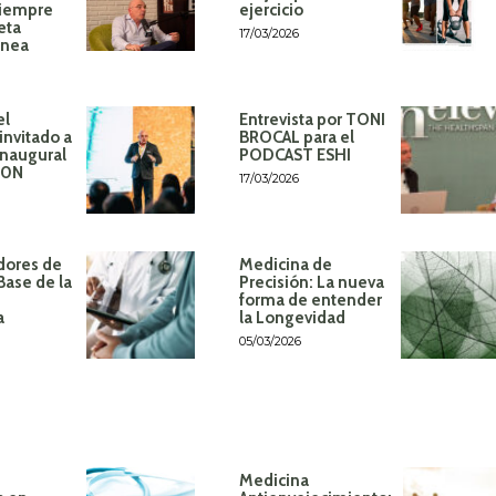
siempre
ejercicio
eta
17/03/2026
ánea
el
Entrevista por TONI
invitado a
BROCAL para el
inaugural
PODCAST ESHI
60N
17/03/2026
dores de
Medicina de
Base de la
Precisión: La nueva
forma de entender
a
la Longevidad
05/03/2026
Medicina