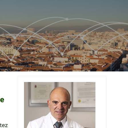
de
tez