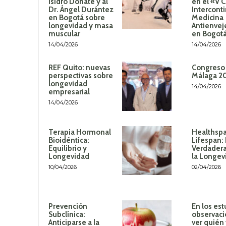
Isidro Donate y al
en el «V 
Dr. Ángel Durántez
Intercont
en Bogotá sobre
Medicina
longevidad y masa
Antienvej
muscular
en Bogot
14/04/2026
14/04/2026
REF Quito: nuevas
Congreso
perspectivas sobre
Málaga 2
longevidad
14/04/2026
empresarial
14/04/2026
Terapia Hormonal
Healthspa
Bioidéntica:
Lifespan:
Equilibrio y
Verdadera
Longevidad
la Longev
10/04/2026
02/04/2026
Prevención
En los est
Subclínica:
observaci
Anticiparse a la
ver quién