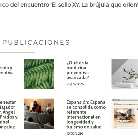
rco del encuentro ‘El sello XY. La brújula que orien
 PUBLICACIONES
¿Qué es la
zada y
medicina
ventiva
preventiva
avanzada?
22/07/2026
ienestar
Expansión: España
Matador
se consolida como
r. Ángel
referente
Prados y
internacional en
ribel
longevidad y
onzalez
turismo de salud
16/07/2026