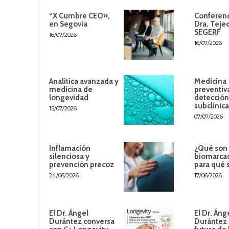
“X Cumbre CEO»,
Conferenc
en Segovia
Dra. Teje
SEGERF
16/07/2026
16/07/2026
Analítica avanzada y
Medicina
medicina de
preventiv
longevidad
detección
subclínica
15/07/2026
07/07/2026
Inflamación
¿Qué son 
silenciosa y
biomarca
prevención precoz
para qué 
24/06/2026
17/06/2026
El Dr. Ángel
El Dr. Áng
Durántez conversa
Durántez 