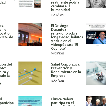
idad
realmente podría
cambiar a la
humanidad
14/05/2026
ez
El Dr. Ángel
en el
Durántez
ovation
reflexionó sobre
 2026 de
longevidad, hábitos
y salud en el
videopódcast “El
Copiloto”
14/05/2026
ión del
Salud Corporativa:
nto:
Prevención y
sica y
Rendimiento en la
sde la
Empresa
16/04/2026
a
el
Clínica Neleva
participa
participa en el