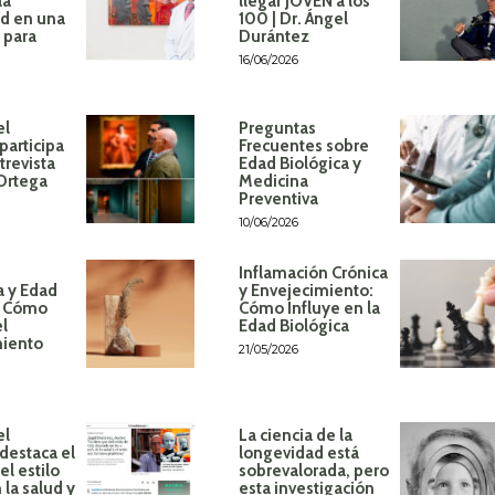
la
llegar JOVEN a los
d en una
100 | Dr. Ángel
 para
Durántez
16/06/2026
el
Preguntas
participa
Frecuentes sobre
trevista
Edad Biológica y
 Ortega
Medicina
Preventiva
10/06/2026
Inflamación Crónica
a y Edad
y Envejecimiento:
: Cómo
Cómo Influye en la
el
Edad Biológica
miento
21/05/2026
el
La ciencia de la
destaca el
longevidad está
l estilo
sobrevalorada, pero
 la salud y
esta investigación