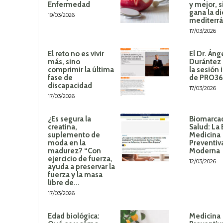
Enfermedad
y mejor, 
gana la di
19/03/2026
mediterr
17/03/2026
El reto no es vivir
El Dr. Áng
más, sino
Durántez 
comprimir la última
la sesión 
fase de
de PRO3
discapacidad
17/03/2026
17/03/2026
¿Es segura la
Biomarca
creatina,
Salud: La 
suplemento de
Medicina
moda en la
Preventiv
madurez? “Con
Moderna
ejercicio de fuerza,
12/03/2026
ayuda a preservar la
fuerza y la masa
libre de...
17/03/2026
Edad biológica:
Medicina