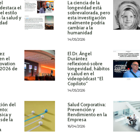
el
La ciencia de la
destaca el
longevidad está
l estilo
sobrevalorada, pero
 la salud y
esta investigación
idad
realmente podría
cambiar a la
humanidad
14/05/2026
ez
El Dr. Ángel
en el
Durántez
ovation
reflexionó sobre
 2026 de
longevidad, hábitos
y salud en el
videopódcast “El
Copiloto”
14/05/2026
ión del
Salud Corporativa:
nto:
Prevención y
sica y
Rendimiento en la
sde la
Empresa
16/04/2026
a