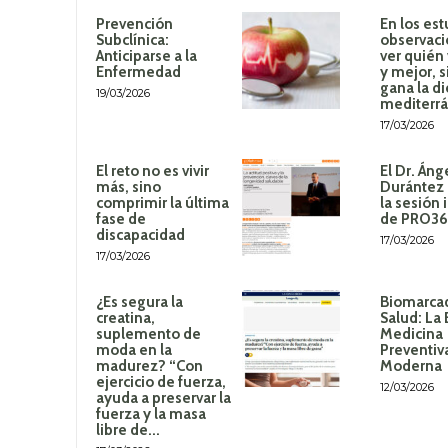
Prevención
En los est
Subclínica:
observaci
Anticiparse a la
ver quién
Enfermedad
y mejor, 
gana la di
19/03/2026
mediterr
17/03/2026
El reto no es vivir
El Dr. Áng
más, sino
Durántez 
comprimir la última
la sesión 
fase de
de PRO3
discapacidad
17/03/2026
17/03/2026
¿Es segura la
Biomarca
creatina,
Salud: La 
suplemento de
Medicina
moda en la
Preventiv
madurez? “Con
Moderna
ejercicio de fuerza,
12/03/2026
ayuda a preservar la
fuerza y la masa
libre de...