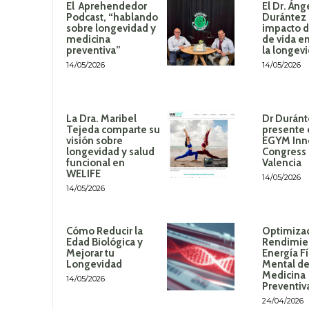
El Aprehendedor
El Dr. Áng
Podcast, “hablando
Durántez 
sobre longevidad y
impacto de
medicina
de vida en
preventiva”
la longev
14/05/2026
14/05/2026
La Dra. Maribel
Dr Duránt
Tejeda comparte su
presente 
visión sobre
EGYM Inn
longevidad y salud
Congress
funcional en
Valencia
WELIFE
14/05/2026
14/05/2026
Cómo Reducir la
Optimizac
Edad Biológica y
Rendimie
Mejorar tu
Energía Fí
Longevidad
Mental de
Medicina
14/05/2026
Preventiv
24/04/2026