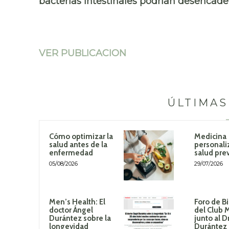
bacterias intestinales podrían desencade
VER PUBLICACION
ÚLTIMAS
Cómo optimizar la
Medicina
salud antes de la
personali
enfermedad
salud pre
05/08/2026
29/07/2026
Men’s Health: El
Foro de B
doctor Ángel
del Club 
Durántez sobre la
junto al D
longevidad
Durántez 