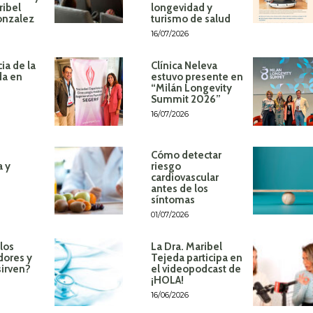
ribel
longevidad y
onzalez
turismo de salud
16/07/2026
ia de la
Clínica Neleva
da en
estuvo presente en
“Milán Longevity
Summit 2026”
16/07/2026
Cómo detectar
a y
riesgo
cardiovascular
antes de los
síntomas
01/07/2026
los
La Dra. Maribel
dores y
Tejeda participa en
sirven?
el videopodcast de
¡HOLA!
16/06/2026