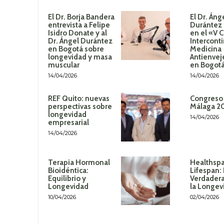
El Dr. Borja Bandera
El Dr. Áng
entrevista a Felipe
Durántez 
Isidro Donate y al
en el «V 
Dr. Ángel Durántez
Intercont
en Bogotá sobre
Medicina
longevidad y masa
Antienvej
muscular
en Bogot
14/04/2026
14/04/2026
REF Quito: nuevas
Congreso
perspectivas sobre
Málaga 2
longevidad
14/04/2026
empresarial
14/04/2026
Terapia Hormonal
Healthspa
Bioidéntica:
Lifespan:
Equilibrio y
Verdadera
Longevidad
la Longev
10/04/2026
02/04/2026