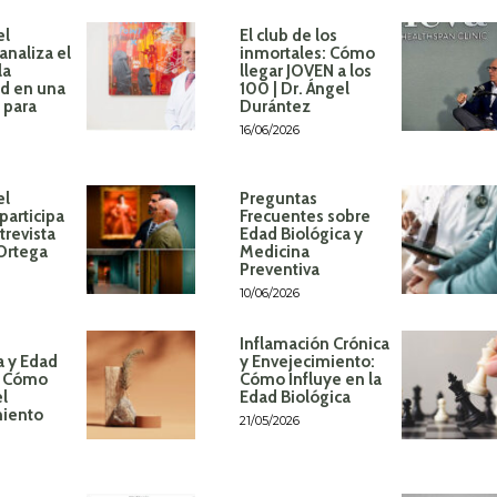
el
El club de los
analiza el
inmortales: Cómo
la
llegar JOVEN a los
d en una
100 | Dr. Ángel
 para
Durántez
16/06/2026
el
Preguntas
participa
Frecuentes sobre
trevista
Edad Biológica y
 Ortega
Medicina
Preventiva
10/06/2026
Inflamación Crónica
a y Edad
y Envejecimiento:
: Cómo
Cómo Influye en la
el
Edad Biológica
miento
21/05/2026