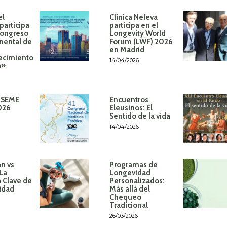
el
Clínica Neleva
participa
participa en el
Congreso
Longevity World
inental de
Forum (LWF) 2026
en Madrid
ecimiento
14/04/2026
á»
 SEME
Encuentros
026
Eleusinos: El
Sentido de la vida
14/04/2026
n vs
Programas de
 La
Longevidad
 Clave de
Personalizados:
idad
Más allá del
Chequeo
Tradicional
26/03/2026