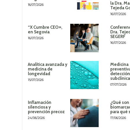
la Dra. Ma
16/07/2026
Tejeda G
16/07/2026
“X Cumbre CEO»,
Conferenc
en Segovia
Dra. Teje
SEGERF
16/07/2026
16/07/2026
Analítica avanzada y
Medicina
medicina de
preventiv
longevidad
detección
subclínica
15/07/2026
07/07/2026
Inflamación
¿Qué son 
silenciosa y
biomarca
prevención precoz
para qué 
24/06/2026
17/06/2026