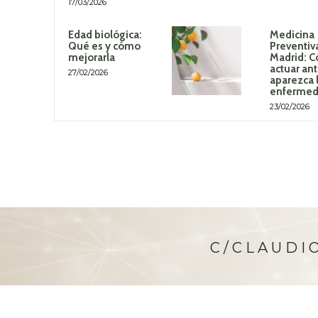
17/03/2026
Edad biológica:
Medicina
Qué es y cómo
Preventiv
mejorarla
Madrid: 
actuar an
27/02/2026
aparezca 
enferme
23/02/2026
C/CLAUDIO