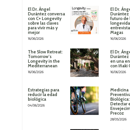
El Dr. Ángel
El Dr. Áng
Durántez conversa
Durántez 
con C+ Longevity
futuro de 
sobre las claves
longevida
para vivir más y
entrevista
mejor
Magas
16/06/2026
16/06/2026
The Slow Retreat:
El Dr. Áng
Tomorrow’s
Durántez 
Longevity in the
en una en
Mediterranean
con Iñaki
16/06/2026
16/06/2026
Estrategias para
Medicina
reducir la edad
Preventiv
biológica
Biológica
Detectar 
04/06/2026
Envejeci
Precoz
28/05/2026