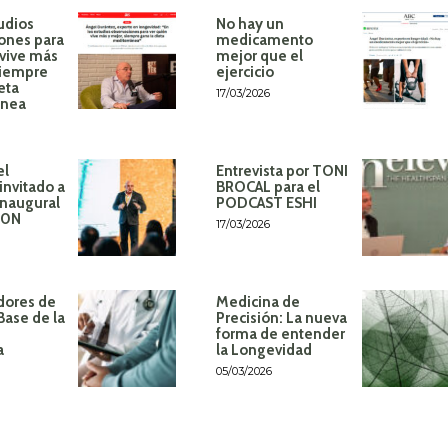
udios
No hay un
ones para
medicamento
 vive más
mejor que el
siempre
ejercicio
eta
17/03/2026
ánea
el
Entrevista por TONI
invitado a
BROCAL para el
inaugural
PODCAST ESHI
60N
17/03/2026
dores de
Medicina de
Base de la
Precisión: La nueva
forma de entender
a
la Longevidad
05/03/2026