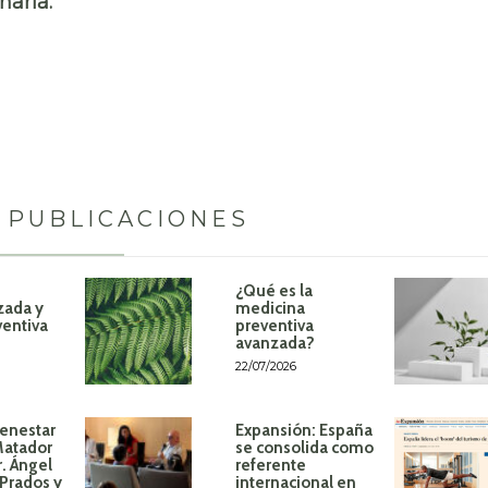
narla.
 PUBLICACIONES
¿Qué es la
zada y
medicina
ventiva
preventiva
avanzada?
22/07/2026
ienestar
Expansión: España
Matador
se consolida como
r. Ángel
referente
Prados y
internacional en