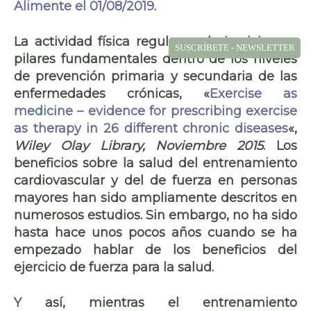
Alimente el 01/08/2019
.
La actividad física regular y el ejercicio son
SUSCRÍBETE - NEWSLETTER
pilares fundamentales dentro de los niveles
de prevención primaria y secundaria de las
enfermedades crónicas, «
Exercise as
medicine – evidence for prescribing exercise
as therapy in 26 different chronic diseases
«,
Wiley Olay Library, Noviembre 2015
. Los
beneficios sobre la salud del entrenamiento
cardiovascular y del de fuerza en personas
mayores han sido ampliamente descritos en
numerosos estudios. Sin embargo, no ha sido
hasta hace unos pocos años cuando se ha
empezado hablar de los beneficios del
ejercicio de fuerza para la salud.
Y así, mientras el entrenamiento