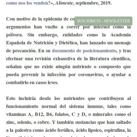
como nos los venden
?»,
, septiembre, 2019.
Alimente
Con motivo de la epidemia de coronavirus, algunos de estos
SUSCRÍBETE - NEWSLETTER
argumentos han vuelto a correr por internet como la
pólvora. Sin embargo, entidades como la Academia
Española de Nutrición y Dietética, han lanzado un mensaje
de precaución. En su
documento de posicionamiento
, y tras
efectuar una revisión exhaustiva de la literatura científica,
señalan que no existe ningún nutriente o compuesto que
pueda prevenir la infección por coronavirus, o ayudar a
combatirlo en casos leves.
ejercicio antiviral
Esto incluiría desde los nutrientes que contribuyen al
funcionamiento normal del sistema inmune, tales como
vitaminas A, B12, B6, folatos, C y D, o minerales como el
zinc, selenio, o cobre. Y también sustancias que han saltado
a la palestra como ácido ferúlico, ácido lipoico, espirulina, la