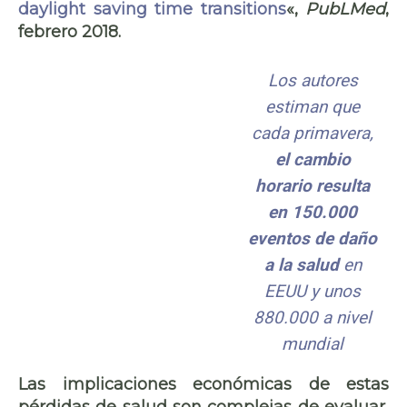
daylight saving time transitions
«,
PubLMed
,
febrero 2018.
Los autores
estiman que
cada primavera,
el cambio
horario resulta
en 150.000
eventos de daño
a la salud
en
EEUU y unos
880.000 a nivel
mundial
Las
implicaciones económicas de estas
pérdidas de salud
son complejas de evaluar,