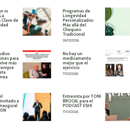
n vs
Programas de
 La
Longevidad
 Clave de
Personalizados:
idad
Más allá del
Chequeo
Tradicional
26/03/2026
udios
No hay un
ones para
medicamento
 vive más
mejor que el
siempre
ejercicio
eta
17/03/2026
ánea
el
Entrevista por TONI
invitado a
BROCAL para el
inaugural
PODCAST ESHI
60N
17/03/2026