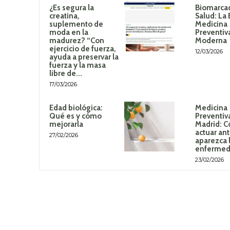
¿Es segura la
Biomarca
creatina,
Salud: La 
suplemento de
Medicina
moda en la
Preventiv
madurez? “Con
Moderna
ejercicio de fuerza,
12/03/2026
ayuda a preservar la
fuerza y la masa
libre de...
17/03/2026
Edad biológica:
Medicina
Qué es y cómo
Preventiv
mejorarla
Madrid: 
actuar an
27/02/2026
aparezca 
enferme
23/02/2026