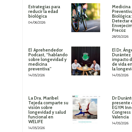
Estrategias para
Medicina
reducir la edad
Preventiv
biológica
Biológica
Detectar 
04/06/2026
Envejeci
Precoz
28/05/2026
El Aprehendedor
El Dr. Áng
Podcast, “hablando
Durántez 
sobre longevidad y
impacto de
medicina
de vida en
preventiva”
la longev
14/05/2026
14/05/2026
La Dra. Maribel
Dr Duránt
Tejeda comparte su
presente 
visión sobre
EGYM Inn
longevidad y salud
Congress
funcional en
Valencia
WELIFE
14/05/2026
14/05/2026