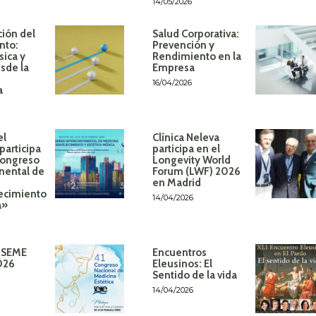
14/05/2026
ión del
Salud Corporativa:
nto:
Prevención y
sica y
Rendimiento en la
sde la
Empresa
16/04/2026
a
el
Clínica Neleva
participa
participa en el
Congreso
Longevity World
inental de
Forum (LWF) 2026
en Madrid
ecimiento
14/04/2026
á»
 SEME
Encuentros
026
Eleusinos: El
Sentido de la vida
14/04/2026