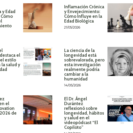
Inflamación Crónica
a y Edad
y Envejecimiento:
: Cómo
Cómo Influye en la
el
Edad Biológica
miento
21/05/2026
el
La ciencia de la
destaca el
longevidad está
l estilo
sobrevalorada, pero
 la salud y
esta investigación
idad
realmente podría
cambiar a la
humanidad
14/05/2026
ez
El Dr. Ángel
en el
Durántez
ovation
reflexionó sobre
 2026 de
longevidad, hábitos
y salud en el
videopódcast “El
Copiloto”