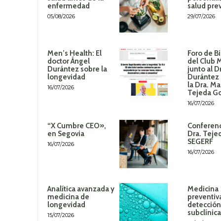
enfermedad
salud pre
05/08/2026
29/07/2026
Men’s Health: El
Foro de B
doctor Ángel
del Club 
Durántez sobre la
junto al D
longevidad
Durántez 
la Dra. Ma
16/07/2026
Tejeda G
16/07/2026
“X Cumbre CEO»,
Conferenc
en Segovia
Dra. Teje
SEGERF
16/07/2026
16/07/2026
Analítica avanzada y
Medicina
medicina de
preventiv
longevidad
detección
subclínica
15/07/2026