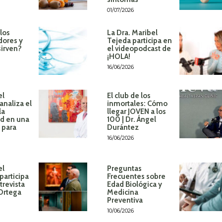
01/07/2026
los
La Dra. Maribel
dores y
Tejeda participa en
sirven?
el videopodcast de
¡HOLA!
16/06/2026
el
El club de los
analiza el
inmortales: Cómo
la
llegar JOVEN a los
d en una
100 | Dr. Ángel
 para
Durántez
16/06/2026
el
Preguntas
participa
Frecuentes sobre
trevista
Edad Biológica y
 Ortega
Medicina
Preventiva
10/06/2026