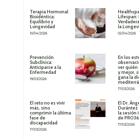
Terapia Hormonal
Healthspa
Bioidéntica:
Lifespan:
Equilibrio y
Verdadera
Longevidad
la Longev
10/04/2026
02/04/2026
Prevención
En los est
Subclínica:
observaci
Anticiparse a la
ver quién
Enfermedad
y mejor, 
gana la di
19/03/2026
mediterr
17/03/2026
El reto no es vivir
El Dr. Áng
más, sino
Durántez 
comprimir la última
la sesión 
fase de
de PRO3
discapacidad
17/03/2026
17/03/2026