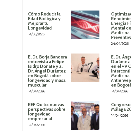
Cómo Reducir la
Optimizac
Edad Biológica y
Rendimie
Mejorar tu
Energía Fí
Longevidad
Mental de
Medicina
14/05/2026
Preventiv
24/04/2026
El Dr. Borja Bandera
El Dr. Áng
entrevista a Felipe
Durántez 
Isidro Donate y al
en el «V 
Dr. Ángel Durántez
Intercont
en Bogotá sobre
Medicina
longevidad y masa
Antienvej
muscular
en Bogot
14/04/2026
14/04/2026
REF Quito: nuevas
Congreso
perspectivas sobre
Málaga 2
longevidad
14/04/2026
empresarial
14/04/2026