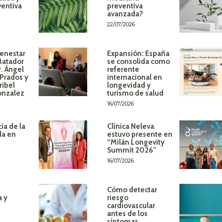
ventiva
preventiva
avanzada?
22/07/2026
ienestar
Expansión: España
Matador
se consolida como
r. Ángel
referente
Prados y
internacional en
ribel
longevidad y
onzalez
turismo de salud
16/07/2026
ia de la
Clínica Neleva
da en
estuvo presente en
“Milán Longevity
Summit 2026”
16/07/2026
Cómo detectar
a y
riesgo
cardiovascular
antes de los
síntomas