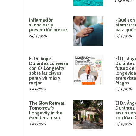
07/07/2026
Inflamación
¿Qué son 
silenciosa y
biomarca
prevención precoz
para qué 
24/06/2026
17/06/2026
El Dr. Ángel
El Dr. Áng
Durántez conversa
Durántez 
con C+ Longevity
futuro de 
sobre las claves
longevida
para vivir más y
entrevista
mejor
Magas
16/06/2026
16/06/2026
The Slow Retreat:
El Dr. Áng
Tomorrow’s
Durántez 
Longevity in the
en una en
Mediterranean
con Iñaki
16/06/2026
16/06/2026