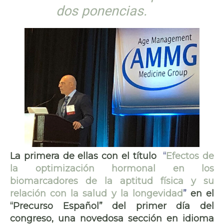
dos ponencias.
La primera de ellas con el título
“
Efectos de
la optimización hormonal en los
biomarcadores de la aptitud física y su
relación con la salud y la longevidad
”
en el
“Precurso Español” del primer día del
congreso, una novedosa sección en idioma