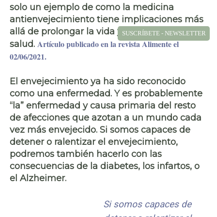
solo un ejemplo de como la
medicina
antienvejecimiento
tiene implicaciones más
allá de prolongar la vida y hacerlo con buena
SUSCRÍBETE - NEWSLETTER
Artículo publicado en la revista Alimente el
salud.
02/06/2021.
El
envejecimiento
ya ha sido reconocido
como una
enfermedad.
Y es probablemente
“la” enfermedad y causa primaria del resto
de afecciones que azotan a un mundo cada
vez más envejecido. Si somos capaces de
detener o ralentizar el envejecimiento,
podremos también hacerlo con las
consecuencias de la
diabetes
, los
infartos
, o
el
Alzheimer
.
Si somos capaces de