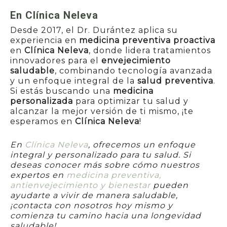
En Clínica Neleva
Nombre
*
Desde 2017, el Dr. Durántez aplica su
experiencia en
medicina preventiva proactiva
en
Clínica Neleva
, donde lidera tratamientos
innovadores para el
envejecimiento
Dirección de correo electrónico
*
saludable
, combinando tecnología avanzada
y un enfoque integral de la
salud preventiva
.
Si estás buscando una
medicina
Número de teléfono
*
Spain
personalizada
para optimizar tu salud y
+34
alcanzar la mejor versión de ti mismo, ¡te
esperamos en
Clínica Neleva
!
Mensaje
En
Clínica Neleva
, ofrecemos un enfoque
integral y personalizado para tu salud. Si
deseas conocer más sobre cómo nuestros
expertos en
medicina preventiva,
antienvejecimiento y bienestar
pueden
ayudarte a vivir de manera saludable,
0 / 180
¡contacta con nosotros hoy mismo y
Consentimiento
*
comienza tu camino hacia una longevidad
Sí, estoy de acuerdo con la
Política de Privacidad
y
saludable!