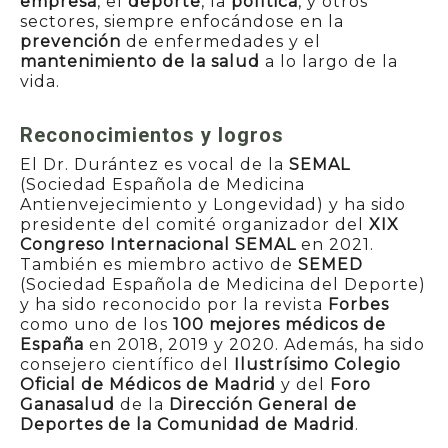
empresa
, el
deporte
, la
política
, y otros
sectores, siempre enfocándose en la
prevención
de enfermedades y el
mantenimiento de la salud
a lo largo de la
vida.
Reconocimientos y logros
El Dr. Durántez es vocal de la
SEMAL
(Sociedad Española de Medicina
Antienvejecimiento y Longevidad) y ha sido
presidente del comité organizador del
XIX
Congreso Internacional SEMAL
en 2021.
También es miembro activo de
SEMED
(Sociedad Española de Medicina del Deporte)
y ha sido reconocido por la revista
Forbes
como uno de los
100 mejores médicos de
España
en 2018, 2019 y 2020. Además, ha sido
SOLICITA MÁS
consejero científico del
Ilustrísimo Colegio
Oficial de Médicos de Madrid
y del
Foro
INFORMACIÓN
Ganasalud
de la
Dirección General de
Deportes de la Comunidad de Madrid
.